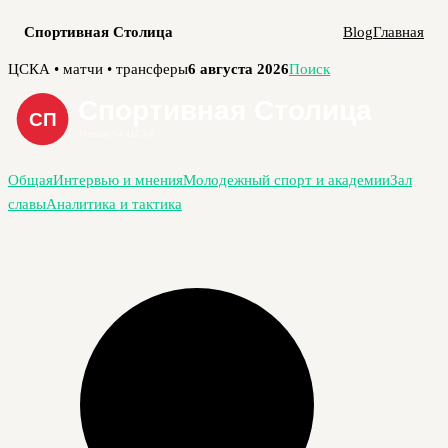
Спортивная Столица
Blog
Главная
Перейти
ЦСКА • матчи • трансферы
6 августа 2026
Поиск
к
содержимому
Общая
Интервью и мнения
Молодежный спорт и академии
Зал
славы
Аналитика и тактика