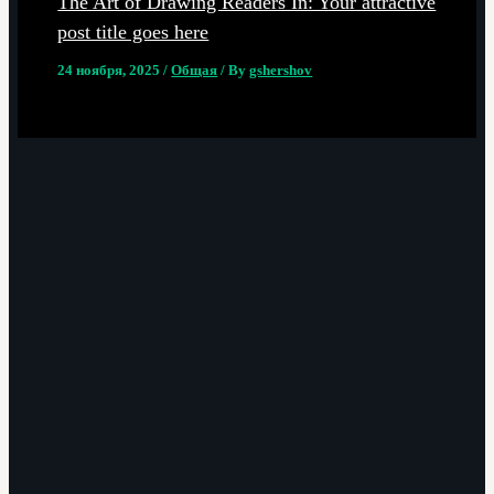
The Art of Drawing Readers In: Your attractive
post title goes here
24 ноября, 2025
/
Общая
/ By
gshershov