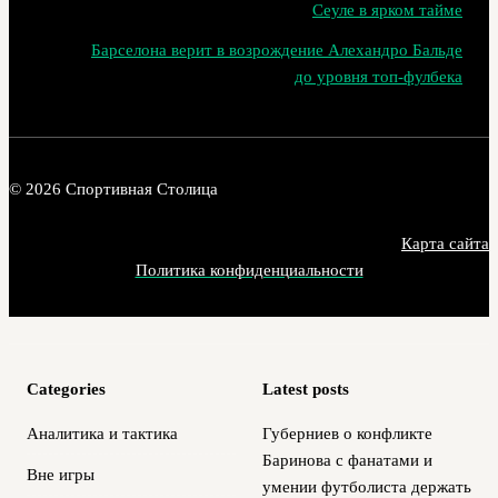
Сеуле в ярком тайме
Барселона верит в возрождение Алехандро Бальде
до уровня топ‑фулбека
© 2026 Спортивная Столица
Карта сайта
Политика конфиденциальности
Categories
Latest posts
Аналитика и тактика
Губерниев о конфликте
Баринова с фанатами и
Вне игры
умении футболиста держать