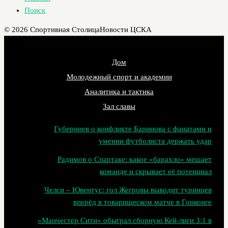
Поиск
© 2026 Спортивная Столица
Новости ЦСКА
Дом
Молодежный спорт и академии
Аналитика и тактика
Зал славы
Губерниев о конфликте Баринова с фанатами и
умении футболиста держать удар
Радимов о Спартаке: какое «барахло» мешает
команде и скрывает её потенциал
Челси – Ювентус: гол Жегровы выводит туринцев
вперёд в товарищеском матче в Гонконге
«Манчестер Сити» обыграл сборную Кей-лиги 3:1 в