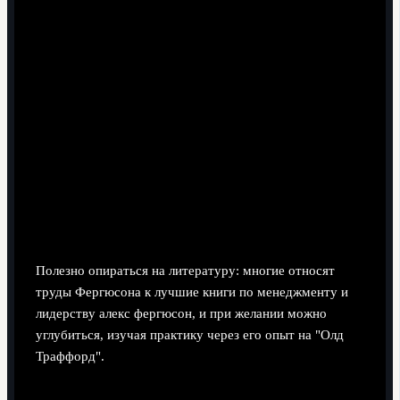
Система последствий.
Понятная шкала реакций на
нарушения: от личного разговора и предупреждения
до расставания. Без "звёздных поблажек".
Небольшие ритуалы.
Обязательная короткая
подготовка к встречам, общее обсуждение ошибок,
фиксация целей перед началом недели - то, что
создаёт ритм.
Прозрачные KPI.
Для каждого сотрудника должно
быть ясно, по каким параметрам его "игра"
оценивается - объём работы, качество, вклад в
команду.
Полезно опираться на литературу: многие относят
труды Фергюсона к лучшие книги по менеджменту и
лидерству алекс фергюсон, и при желании можно
углубиться, изучая практику через его опыт на "Олд
Траффорд".