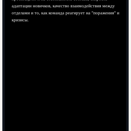
адаптации новичков, качество взаимодействия между
отделами и то, как команда реагирует на "поражения" и
кризисы.
С чего начать работу с молодыми
специалистами, если ресурсов мало?