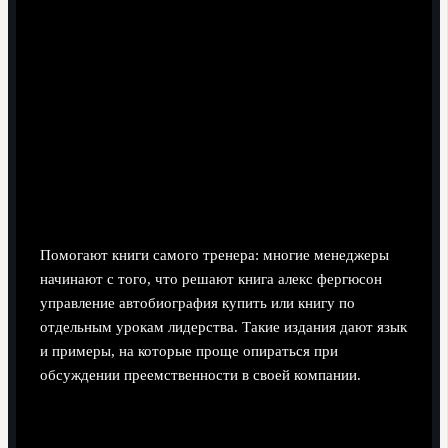
Сохраняете 3-5 ключевых фигур (управленческую
"ось"), вокруг которых идёт активная ротация.
Практичный вариант для растущих компаний и
клубов.
Преемственность через внутреннего
"Фергюсона".
Вместо поиска внешней "звезды" вы выращиваете
из ассистента или капитана будущего главного
тренера / руководителя. Подходит, если культура
уже сильна и её важно не сломать.
Помогают книги самого тренера: многие менеджеры
начинают с того, что решают книга алекс фергюсон
управление автобиография купить или книгу по
отдельным урокам лидерства. Такие издания дают язык
и примеры, на которые проще опираться при
обсуждении преемственности в своей компании.