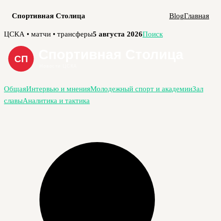
Спортивная Столица
Blog
Главная
Перейти
ЦСКА • матчи • трансферы
5 августа 2026
Поиск
к
содержимому
Общая
Интервью и мнения
Молодежный спорт и академии
Зал
славы
Аналитика и тактика