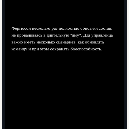
смена поколений и сохранение
победной динамики
Фергюсон несколько раз полностью обновлял состав,
не проваливаясь в длительную "яму". Для управленца
важно иметь несколько сценариев, как обновлять
команду и при этом сохранять боеспособность.
Эволюционная замена ядра.
Постепенно вводите молодых в пары с опытными,
снижая нагрузку на ветеранов. Подходит, когда у
вас стабильный бизнес и есть время учить.
Резкая перезагрузка состава.
Одновременно меняется значимая часть ключевых
игроков. Уместно, если команда потеряла
мотивацию, много скрытых конфликтов и доверие к
системе подорвано.
Гибридная модель "ось + ротация".