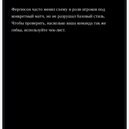
Фергюсон часто менял схему и роли игроков под
конкретный матч, но не разрушал базовый стиль.
Чтобы проверить, насколько ваша команда так же
гибка, используйте чек-лист.
У команды есть 2-3 понятных "игровых плана" на
разные типы задач или клиентов.
Люди понимают, почему вы меняете "схему", а не
ощущают хаотичные метания.
Переключение между планами занимает
предсказуемое время и не парализует процессы.
В каждом "плане игры" ясно распределены роли:
кому атаковать, кому страховать, кто держит темп.
После "сложных матчей" вы фиксируете уроки: что
сработало, а что нет, и обновляете тактический
набор.
Замены (кадровые или ролевые) планируются
заранее, а не совершаются только "в пожаре".