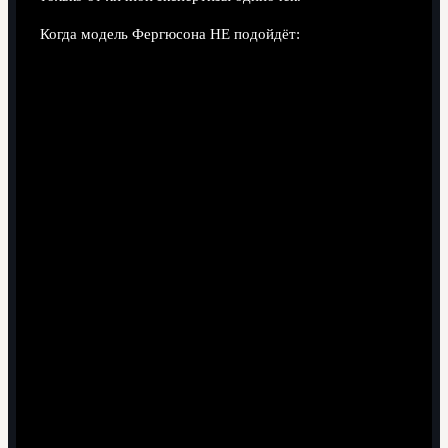
Когда модель Фергюсона НЕ подойдёт:
Если горизонт планирования ограничен несколькими
месяцами (краткосрочный контракт, пилотный
проект).
Когда бизнес-модель заведомо ориентирована на
быстрые сделки без формирования устойчивой