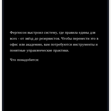
Единство стандартов: дисциплина,
ритуалы и ежедневные требования
Фергюсон выстроил систему, где правила едины для
всех - от звёзд до резервистов. Чтобы перенести это в
офис или академию, вам потребуются инструменты и
понятные управленческие практики.
Что понадобится:
Кодекс поведения и работы.
Краткий документ на
1-2 страницы с базовыми нормами: коммуникации,
дедлайны, подготовка к встречам, эталон рабочей
недели.
Регулярные "командные собрания".
Аналог
установочных и послематчевых разговоров:
еженедельные планёрки, разборы спринтов, 1:1
встречи.