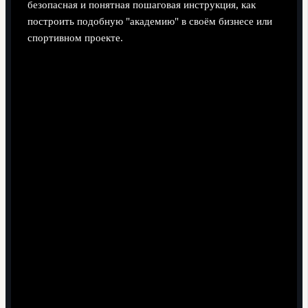
безопасная и понятная пошаговая инструкция, как
построить подобную "академию" в своём бизнесе или
спортивном проекте.
Определите профиль "своего выпускника"
.
Сформулируйте, каким должен быть сотрудник или
игрок, которого вы хотите "вырастить" за 2-3 года:
навыки, поведение, роль в системе.
Опишите 5-7 ключевых компетенций (техника,
тактика, дисциплина, коммуникация).
Разделите их на уровни: новичок, "резерв",
основа.
Создайте воронку набора и наблюдения
.
Как в футбольной академии, вам нужны постоянные
"просмотры": стажировки, молодежные команды,
джун-станции в проектах.
Запустите регулярные наборы (раз в квартал или
сезон).