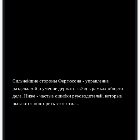
Ключевые игроки умеют выполнять минимум две
роли и знают, что от них потребуется в
альтернативном плане.
Нерезультативная тактика не защищается "из
упрямства" - есть готовность признать ошибку и
скорректировать курс.
Психология команды: мотивация,
лидерство и управление эго
Сильнейшие стороны Фергюсона - управление
раздевалкой и умение держать звёзд в рамках общего
дела. Ниже - частые ошибки руководителей, которые
пытаются повторить этот стиль.
Попытка "копировать харизму", а не выстраивать
системную работу с людьми.
Публичное унижение сотрудников вместо жёстких,
но закрытых разговоров.