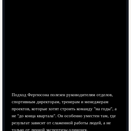
"готовых звёзд".
Тактическая гибкость при сохранении стабильного
"скелета" команды.
Осознанная работа с мотивацией, эго и лидерством
в раздевалке.
Планирование смены поколений задолго до
реального кризиса состава.
Долгосрочная стратегическая
модель: как формировалась
культура побед
Подход Фергюсона полезен руководителям отделов,
спортивным директорам, тренерам и менеджерам
проектов, которые хотят строить команду "на годы", а
не "до конца квартала". Он особенно уместен там, где
результат зависит от слаженной работы людей, а не
только от личной экспертизы одиночек.