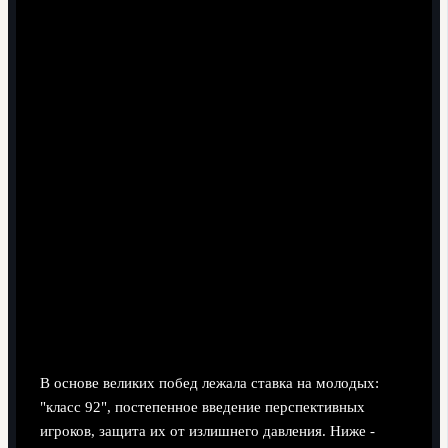
Инвестиции в молодёжь:
системный путь от академии к
основе
В основе великих побед лежала ставка на молодых:
"класс 92", постепенное введение перспективных
игроков, защита их от излишнего давления. Ниже -