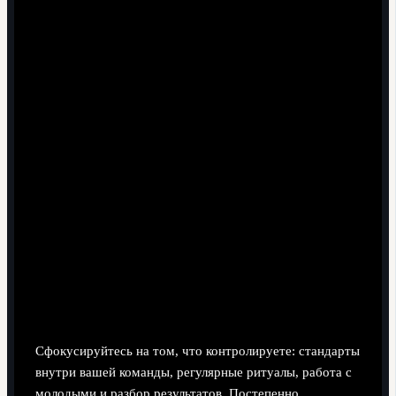
Практические ответы по
внедрению методов Фергюсона
Как начать применять принципы Фергюсона,
если вы руководитель среднего звена?
Сфокусируйтесь на том, что контролируете: стандарты
внутри вашей команды, регулярные ритуалы, работа с
молодыми и разбор результатов. Постепенно