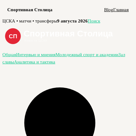
Спортивная Столица
Blog
Главная
Перейти
ЦСКА • матчи • трансферы
9 августа 2026
Поиск
к
содержимому
Общая
Интервью и мнения
Молодежный спорт и академии
Зал
славы
Аналитика и тактика