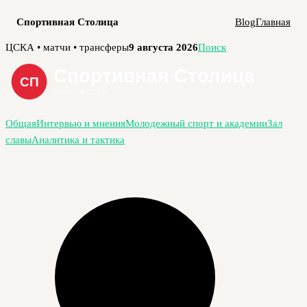
Спортивная Столица
Blog
Главная
Перейти
ЦСКА • матчи • трансферы
9 августа 2026
Поиск
к
содержимому
Общая
Интервью и мнения
Молодежный спорт и академии
Зал
славы
Аналитика и тактика