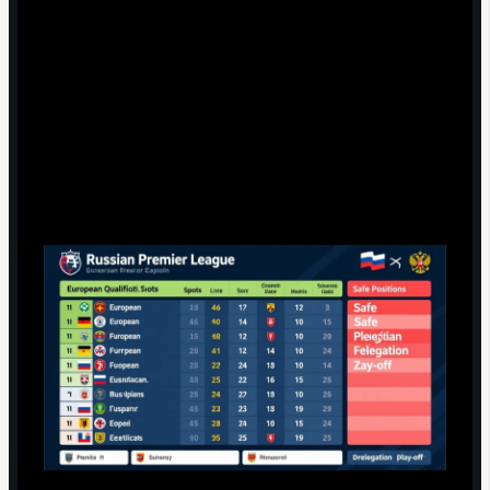
Сравнение эффективности тренеров.
Смотрите,
как изменились очки в среднем за матч, разница
мячей и положение команды до и после смены
тренера.
Влияние итогов на путёвки в
еврокубки и выживание