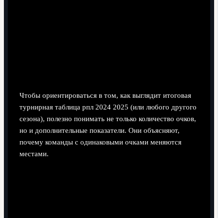
очков по формуле 3/1/0.
Сортировка строк идёт сначала по очкам, затем по
критериям регламента при равенстве.
Разбор очковых раскладов и
ключевых метрик команд
Чтобы ориентироваться в том, как выглядит итоговая
турнирная таблица рпл 2024 2025 (или любого другого
сезона), полезно понимать не только количество очков,
но и дополнительные показатели. Они объясняют,
почему команды с одинаковыми очками меняются
местами.