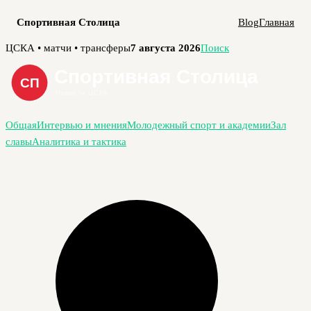
Спортивная Столица
Blog
Главная
Перейти
ЦСКА • матчи • трансферы
7 августа 2026
Поиск
к
содержимому
Общая
Интервью и мнения
Молодежный спорт и академии
Зал
славы
Аналитика и тактика