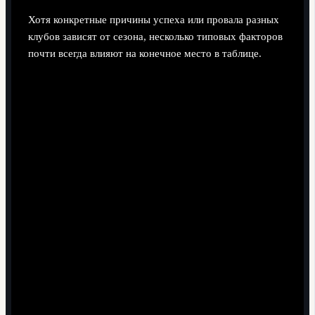
Хотя конкретные причины успеха или провала разных
клубов зависят от сезона, несколько типовых факторов
почти всегда влияют на конечное место в таблице.
Стабильность состава.
Команды с минимальными
потерями лидеров и хорошей ротацией чаще держат
равномерный набор очков без провалов сериями.
Качество реализации моментов.
Даже при равной
разнице мячей клуб с более стабильной реализацией
в ключевых матчах против прямых конкурентов
обычно финиширует выше.
Глубина скамейки.
Травмы и дисквалификации
оголяют слабые позиции; чем глубже состав, тем
ровнее результаты на дистанции.
Адаптация тактики под соперников.
Гибкие
тренерские штабы, меняющие схему под топ-клубы
и соперников снизу, эффективнее накапливают очки.
Психология в концовке сезона.
В борьбе за