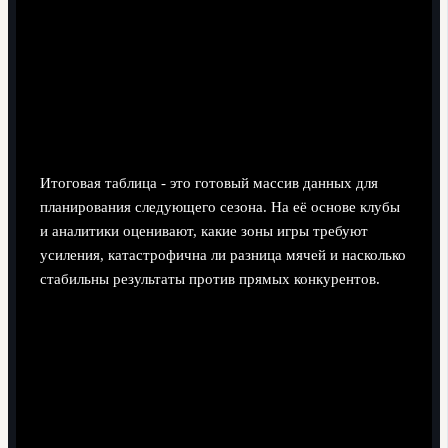
выживание или медали важны не только схемы, но и
умение играть под давлением - это напрямую
отражается на итоговой строке таблицы.
Практические выводы и сценарии
для следующего сезона
Итоговая таблица - это готовый массив данных для
планирования следующего сезона. На её основе клубы
и аналитики оценивают, какие зоны игры требуют
усиления, катастрофична ли разница мячей и насколько
стабильны результаты против прямых конкурентов.