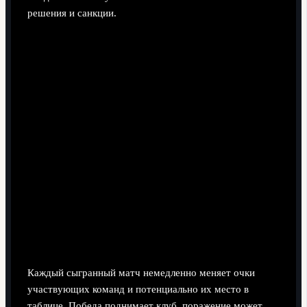
решения и санкции.
Как связаны результаты матчей РПЛ и
турнирная таблица?
Каждый сыгранный матч немедленно меняет очки
участвующих команд и потенциально их место в
таблице. Победа поднимает клуб, поражение может