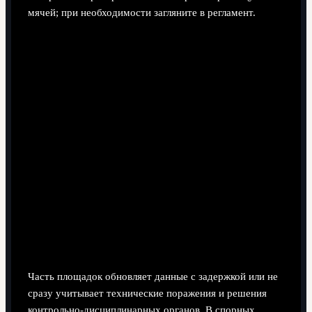
мячей; при необходимости загляните в регламент.
Почему разные сайты иногда показывают
разные таблицы?
Часть площадок обновляет данные с задержкой или не
сразу учитывает технические поражения и решения
контрольно-дисциплинарных органов. В спорных