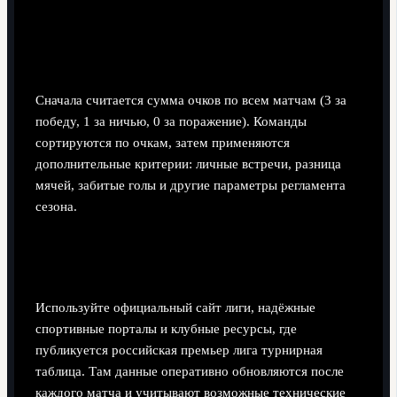
Как считается место команды в финальной
таблице РПЛ?
Сначала считается сумма очков по всем матчам (3 за
победу, 1 за ничью, 0 за поражение). Команды
сортируются по очкам, затем применяются
дополнительные критерии: личные встречи, разница
мячей, забитые голы и другие параметры регламента
сезона.
Где лучше всего смотреть актуальную
турнирную таблицу РПЛ?
Используйте официальный сайт лиги, надёжные
спортивные порталы и клубные ресурсы, где
публикуется российская премьер лига турнирная
таблица. Там данные оперативно обновляются после
каждого матча и учитывают возможные технические