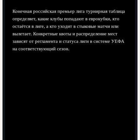
Конечная российская премьер лига турнирная таблица
определяет, какие клубы попадают в еврокубки, кто
остаётся в лиге, а кто уходит в стыковые матчи или
вылетает. Конкретные квоты и распределение мест
зависят от регламента и статуса лиги в системе УЕФА
на соответствующий сезон.
Практические последствия верхней части
таблицы
Чемпион получает титул, максимальный медийный
и коммерческий эффект, а также лучшую позицию
при распределении еврокубковых путёвок.
Команды на верхних строчках - в зоне еврокубков -
получают право играть в Лиге чемпионов, Лиге
Европы или Лиге конференций (по действующей
конфигурации).
Высокое место увеличивает шансы удержать