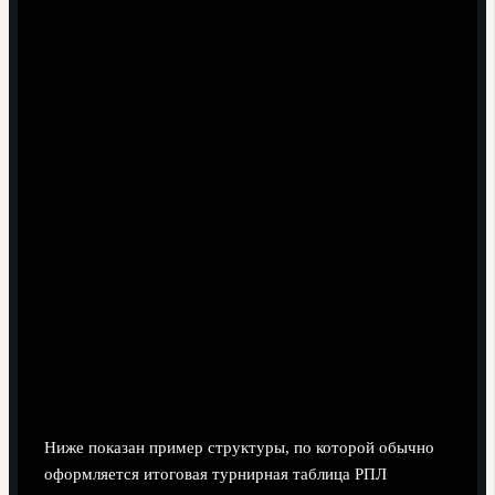
Итоговая турнирная таблица -
полная сводка (таблица
результатов)
Ниже показан пример структуры, по которой обычно
оформляется итоговая турнирная таблица РПЛ