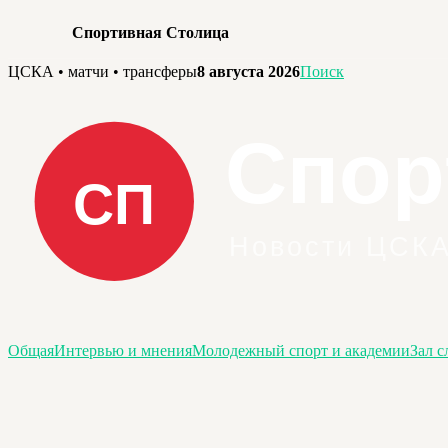
Спортивная Столица
Перейти
ЦСКА • матчи • трансферы
8 августа 2026
Поиск
к
содержимому
Общая
Интервью и мнения
Молодежный спорт и академии
Зал с