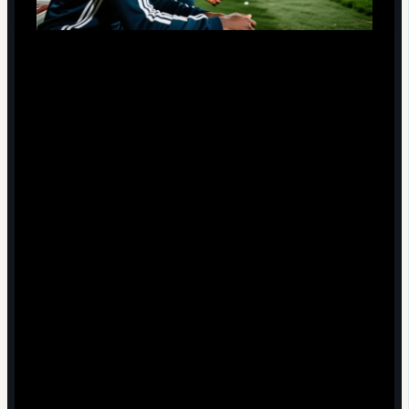
Могу ли я объяснить, какие конкретные элементы
игры Дрогба я перенимаю и чем они полезны мне, а
не просто "красиво выглядят"?
Есть ли у меня тренер или наставник, который
контролирует нагрузку при игре головой и силовой
борьбе?
Не подменяю ли я лидерство криками и
конфликтами вместо реальной помощи команде?
Делаю ли я что‑то полезное для людей вокруг
футбола (младшие игроки, местный клуб), а не
только думаю о личной славе?
Регулярно ли я анализирую матчи - свои и идола - а
не ограничиваюсь тем, что дидье дрогба статистика
карьеры и трофеи "говорят сами за себя"?
Короткие разъяснения по спорным