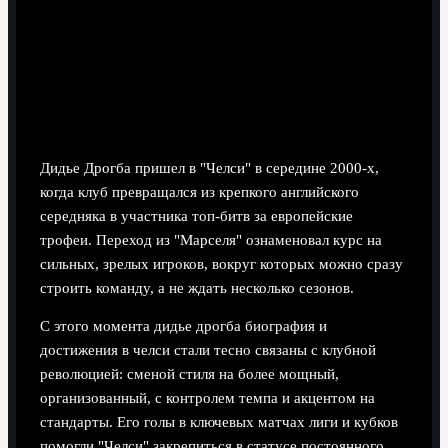
влияние на африканский футбол, а не только дидье
дрогба лучшие голы за челси.
Карьера и роль в становлении
клуба
Дидье Дрогба пришел в "Челси" в середине 2000‑х,
когда клуб превращался из крепкого английского
середняка в участника топ‑битв за европейские
трофеи. Переход из "Марселя" ознаменовал курс на
сильных, зрелых игроков, вокруг которых можно сразу
строить команду, а не ждать несколько сезонов.
С этого момента дидье дрогба биография и
достижения в челси стали тесно связаны с клубной
революцией: сменой стиля на более мощный,
организованный, с контролем темпа и акцентом на
стандарты. Его голы в ключевых матчах лиги и кубков
помогли "Челси" закрепиться в статусе постоянного