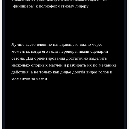
"финишера" к полноформатному лидеру.
Топ‑голы: хронология ключевых
моментов
Лучше всего влияние нападающего видно через
моменты, когда его голы переворачивали сценарий
сезона. Для ориентирования достаточно выделить
несколько опорных матчей и разбирать их по механике
действия, а не только как дидье дрогба видео голов и
моментов за челси.
Ранние голы в Премьер‑лиге (середина 2000‑х).
Забитые мячи в матчах против прямых конкурентов
за титул показали, как силовой форвард может
ломать оборону не только ударом, но и постоянным
давлением на защитников, вытаскивая их из
позиций.