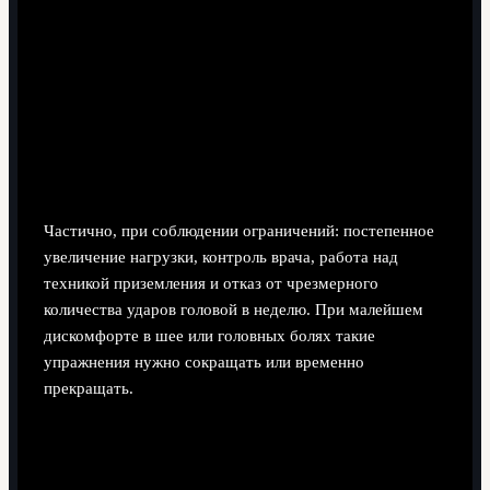
Можно ли безопасно тренировать игру
головой по примеру Дрогба?
Частично, при соблюдении ограничений: постепенное
увеличение нагрузки, контроль врача, работа над
техникой приземления и отказ от чрезмерного
количества ударов головой в неделю. При малейшем
дискомфорте в шее или головных болях такие
упражнения нужно сокращать или временно
прекращать.
Что важнее для подражания: лучшие голы
или лидерские качества Дрогба?