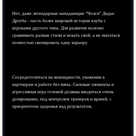
эталоном нападающего для "Челси"?
Нет, даже легендарные нападающие "Челси" Дидье
Дрогба - часть более широкой истории клуба с
игроками другого типа. Для развития полезно
сравнивать разные стили и искать свой, а не пытаться
полностью скопировать одну карьеру.
Как безопасно использовать его пример в
детско‑юношеском футболе?
Сосредоточиться на командности, уважении к
партнерам и работе без мяча. Силовые элементы и
агрессивная игра головой должны вводиться очень
дозированно, под контролем тренеров и врачей, с
приоритетом здоровья над результатом.
Поделиться