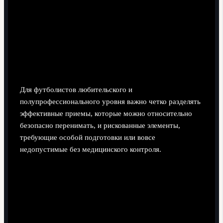
Для футболистов любительского и
полупрофессионального уровня важно четко разделять
эффективные приемы, которые можно относительно
безопасно перенимать, и рискованные элементы,
требующие особой подготовки или вовсе
недопустимые без медицинского контроля.
Сильные стороны стиля, которые можно
перенимать осторожно
Работа корпусом до контакта: ранний захват
позиции, разворот соперника спиной к мячу,