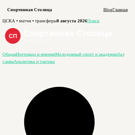
Спортивная Столица
Blog
Главная
Перейти
ЦСКА • матчи • трансферы
8 августа 2026
Поиск
к
содержимому
Общая
Интервью и мнения
Молодежный спорт и академии
Зал
славы
Аналитика и тактика