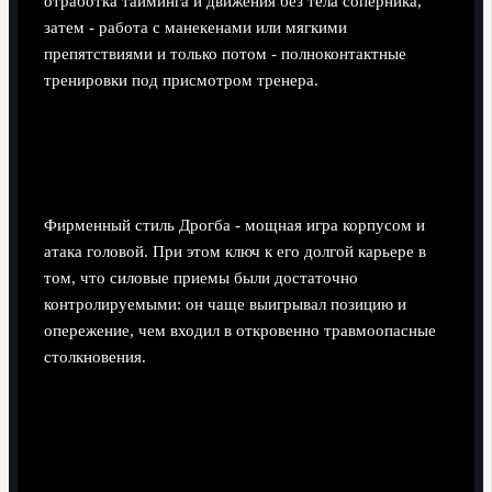
отработка тайминга и движения без тела соперника,
затем - работа с манекенами или мягкими
препятствиями и только потом - полноконтактные
тренировки под присмотром тренера.
Атака головой и физический
арсенал нападающего
Фирменный стиль Дрогба - мощная игра корпусом и
атака головой. При этом ключ к его долгой карьере в
том, что силовые приемы были достаточно
контролируемыми: он чаще выигрывал позицию и
опережение, чем входил в откровенно травмоопасные
столкновения.