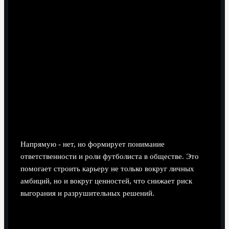
Помогает ли знание благотворительных
проектов Дрогба развитию как игрока?
Напрямую - нет, но формирует понимание
ответственности и роли футболиста в обществе. Это
помогает строить карьеру не только вокруг личных
амбиций, но и вокруг ценностей, что снижает риск
выгорания и разрушительных решений.
Можно ли считать Дрогба единственным