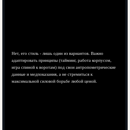
деталям
Нужно ли копировать физический стиль
Дрогба, чтобы играть успешно на позиции
нападающего?
Нет, его стиль - лишь один из вариантов. Важно
адаптировать принципы (тайминг, работа корпусом,
игра спиной к воротам) под свои антропометрические
данные и медпоказания, а не стремиться к
максимальной силовой борьбе любой ценой.