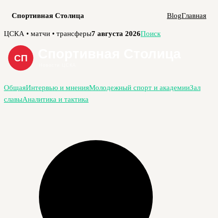
Спортивная Столица
Blog
Главная
Перейти
ЦСКА • матчи • трансферы
7 августа 2026
Поиск
к
содержимому
Общая
Интервью и мнения
Молодежный спорт и академии
Зал
славы
Аналитика и тактика