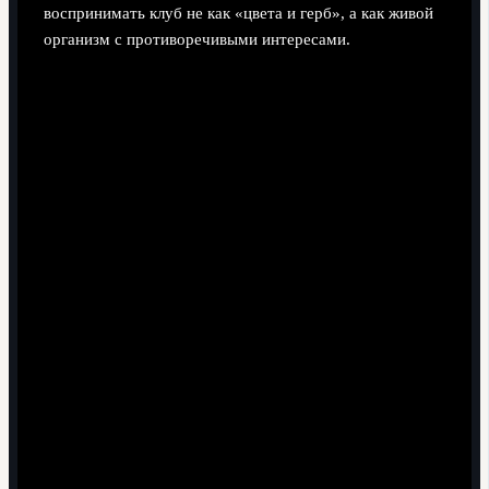
воспринимать клуб не как «цвета и герб», а как живой
организм с противоречивыми интересами.
Кейсы из реальной практики: как
документалки меняют взгляд на
игру