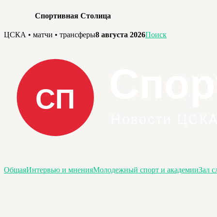
Спортивная Столица
Перейти
ЦСКА • матчи • трансферы
8 августа 2026
Поиск
к
содержимому
Общая
Интервью и мнения
Молодежный спорт и академии
Зал с