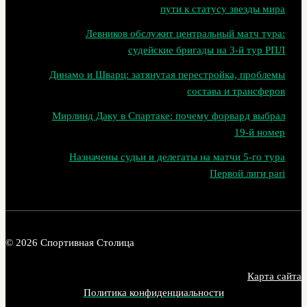
пути к статусу звезды мира
Левников обслужит центральный матч тура:
судейские бригады на 3‑й тур РПЛ
Динамо и Шварц: затянутая перестройка, проблемы
состава и трансферов
Мирлинд Даку в Спартаке: почему форвард выбрал
19‑й номер
Назначены судьи и делегаты на матчи 5-го тура
Первой лиги pari
© 2026 Спортивная Столица
Карта сайта
Политика конфиденциальности