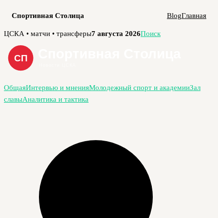
Спортивная Столица
Blog
Главная
Перейти
ЦСКА • матчи • трансферы
7 августа 2026
Поиск
к
содержимому
Общая
Интервью и мнения
Молодежный спорт и академии
Зал
славы
Аналитика и тактика