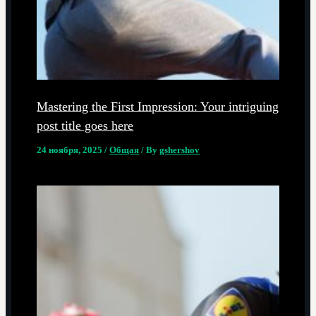
Mastering the First Impression: Your intriguing
post title goes here
24 ноября, 2025
/
Общая
/ By
gshershov