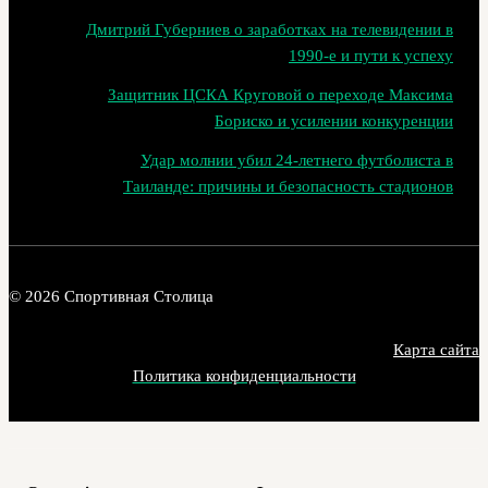
Дмитрий Губерниев о заработках на телевидении в
1990‑е и пути к успеху
Защитник ЦСКА Круговой о переходе Максима
Бориско и усилении конкуренции
Удар молнии убил 24-летнего футболиста в
Таиланде: причины и безопасность стадионов
© 2026 Спортивная Столица
Карта сайта
Политика конфиденциальности