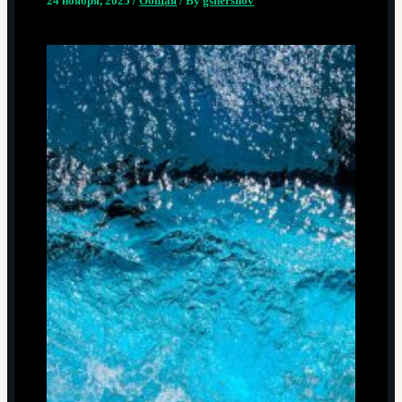
24 ноября, 2025
/
Общая
/ By
gshershov