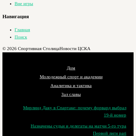
Вне игры
Навигация
Главная
Поиск
© 2026 Спортивная Столица
Новости ЦСКА
Дом
Молодежный спорт и академии
Аналитика и тактика
Зал славы
Мирлинд Даку в Спартаке: почему форвард выбрал
19‑й номер
Назначены судьи и делегаты на матчи 5-го тура
Первой лиги pari