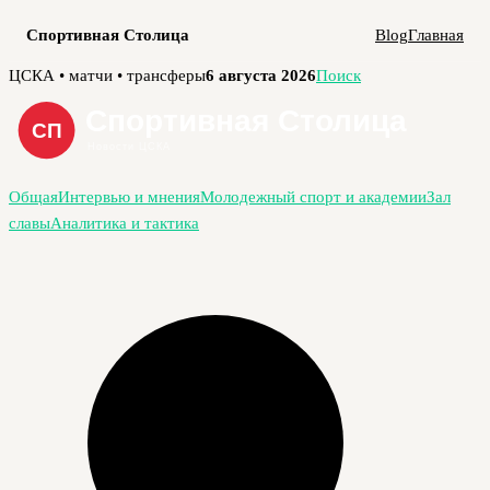
Спортивная Столица
Blog
Главная
Перейти
ЦСКА • матчи • трансферы
6 августа 2026
Поиск
к
содержимому
Общая
Интервью и мнения
Молодежный спорт и академии
Зал
славы
Аналитика и тактика