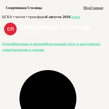
Спортивная Столица
Blog
Главная
Перейти
ЦСКА • матчи • трансферы
6 августа 2026
Поиск
к
содержимому
Общая
Интервью и мнения
Молодежный спорт и академии
Зал
славы
Аналитика и тактика