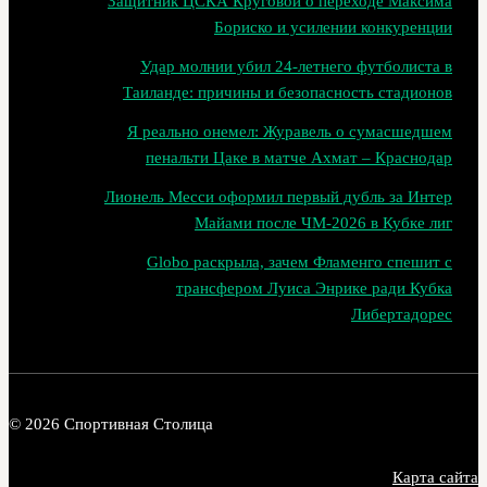
Защитник ЦСКА Круговой о переходе Максима
Бориско и усилении конкуренции
Удар молнии убил 24-летнего футболиста в
Таиланде: причины и безопасность стадионов
Я реально онемел: Журавель о сумасшедшем
пенальти Цаке в матче Ахмат – Краснодар
Лионель Месси оформил первый дубль за Интер
Майами после ЧМ‑2026 в Кубке лиг
Globo раскрыла, зачем Фламенго спешит с
трансфером Луиса Энрике ради Кубка
Либертадорес
© 2026 Спортивная Столица
Карта сайта