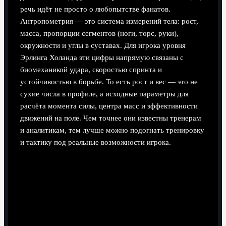
речь идёт не просто о любопытстве фанатов.
Антропометрия — это система измерений тела: рост,
масса, пропорции сегментов (ноги, торс, руки),
окружности и углы в суставах. Для игрока уровня
Эрлинга Холанда эти цифры напрямую связаны с
биомеханикой удара, скоростью спринта и
устойчивостью в борьбе. То есть рост и вес — это не
сухие числа в профиле, а исходные параметры для
расчёта момента силы, центра масс и эффективности
движений на поле. Чем точнее они известны тренерам
и аналитикам, тем лучше можно подогнать тренировку
и тактику под реальные возможности игрока.
Базовые цифры: рост и вес
футболиста Холанд
Если округлить к общепринятым значениям, эрлинг