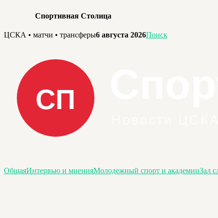
Спортивная Столица
Перейти
ЦСКА • матчи • трансферы
6 августа 2026
Поиск
к
содержимому
Общая
Интервью и мнения
Молодежный спорт и академии
Зал с