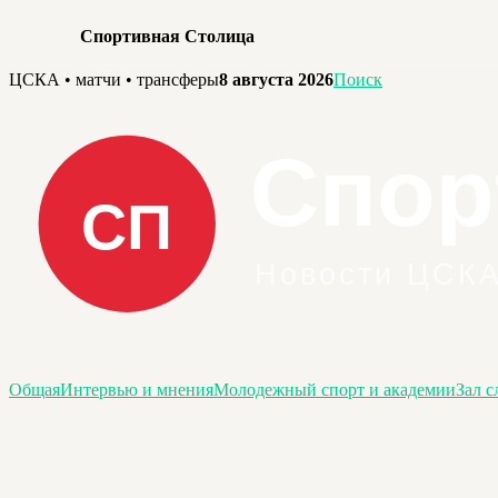
Спортивная Столица
Перейти
ЦСКА • матчи • трансферы
8 августа 2026
Поиск
к
содержимому
Общая
Интервью и мнения
Молодежный спорт и академии
Зал с