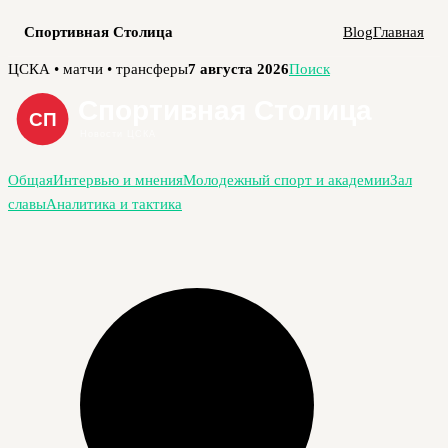
Спортивная Столица
Blog
Главная
Перейти
ЦСКА • матчи • трансферы
7 августа 2026
Поиск
к
содержимому
Общая
Интервью и мнения
Молодежный спорт и академии
Зал
славы
Аналитика и тактика