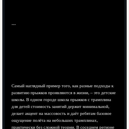
---
Примеры реализации: от детской
школы до путешествий на
соревнования
Детские секции и локальные клубы
Самый наглядный пример того, как разные подходы к
развитию прыжков проявляются в жизни, – это детские
школы. В одном городе школа прыжков с трамплина
для детей стоимость занятий держит минимальной,
делает акцент на массовость и даёт ребятам базовое
ощущение полёта на небольших трамплинах,
практически без сложной теории. В соседнем регионе