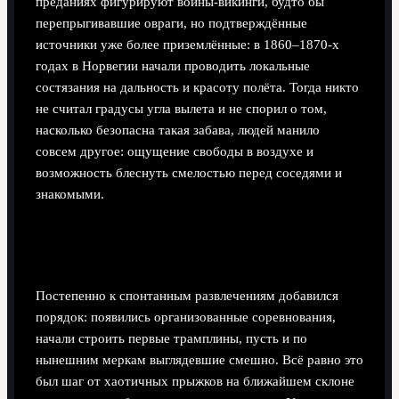
преданиях фигурируют воины-викинги, будто бы
перепрыгивавшие овраги, но подтверждённые
источники уже более приземлённые: в 1860–1870-х
годах в Норвегии начали проводить локальные
состязания на дальность и красоту полёта. Тогда никто
не считал градусы угла вылета и не спорил о том,
насколько безопасна такая забава, людей манило
совсем другое: ощущение свободы в воздухе и
возможность блеснуть смелостью перед соседями и
знакомыми.
От любительских стартов к системному
спорту
Постепенно к спонтанным развлечениям добавился
порядок: появились организованные соревнования,
начали строить первые трамплины, пусть и по
нынешним меркам выглядевшие смешно. Всё равно это
был шаг от хаотичных прыжков на ближайшем склоне