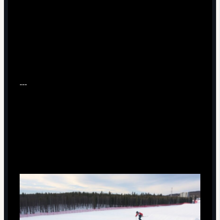
---
Базовые принципы: как устроен
полёт и в чём спорят тренеры
Физика полёта и «чувство трамплина»