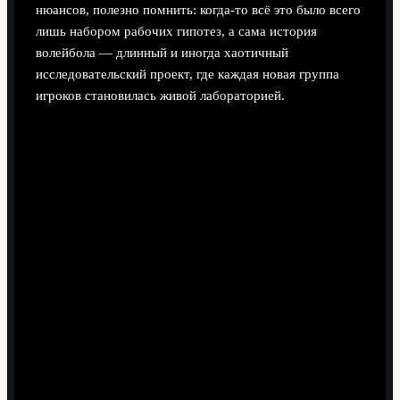
нюансов, полезно помнить: когда‑то всё это было всего
лишь набором рабочих гипотез, а сама история
волейбола — длинный и иногда хаотичный
исследовательский проект, где каждая новая группа
игроков становилась живой лабораторией.
Сетка сначала была ниже, а затем постепенно
поднялась — игроки стали прыгать выше.