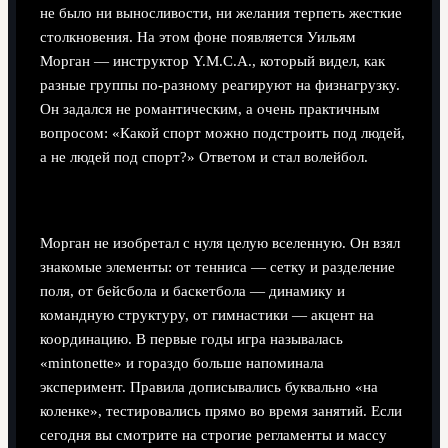
не было ни выносливости, ни желания терпеть жесткие
столкновения. На этом фоне появляется Уильям
Морган — инструктор Y.M.C.A., который видел, как
разные группы по-разному реагируют на физнагрузку.
Он задался не романтическим, а очень практичным
вопросом: «Какой спорт можно подстроить под людей,
а не людей под спорт?» Ответом и стал волейбол.
От идеи к игре: как родился «мяттый мяч»
Морган не изобретал с нуля целую вселенную. Он взял
знакомые элементы: от тенниса — сетку и разделение
поля, от бейсбола и баскетбола — динамику и
командную структуру, от гимнастики — акцент на
координацию. В первые годы игра называлась
«mintonette» и гораздо больше напоминала
эксперимент. Правила дописывались буквально «на
коленке», тестировались прямо во время занятий. Если
сегодня вы смотрите на строгие регламенты и массу