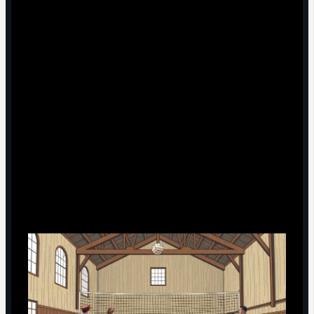
разыгрывать «старые» версии правил, чтобы
ощущать эволюцию игры телом, а не только
головой.
Проводить мини‑исследования в группе: пробовать
разные форматы розыгрыша, высоты сетки,
ограничения по касаниям — и анализировать, как
меняется динамика.
Нестандартный взгляд: история
как инструмент тренировки
мышления