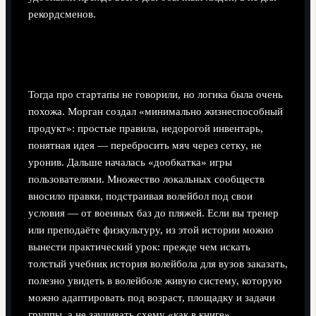
рекордсменов.
Неочевидный вывод: волейбол — как
минималистичный стартап
Тогда про стартапы не говорили, но логика была очень
похожа. Морган создал «минимально жизнеспособный
продукт»: простые правила, недорогой инвентарь,
понятная идея — перебросить мяч через сетку, не
уронив. Дальше началась «дообкатка» игры
пользователями. Множество локальных сообществ
вносило правки, подстраивая волейбол под свои
условия — от военных баз до пляжей. Если вы тренер
или преподаёте физкультуру, из этой истории можно
вынести практический урок: прежде чем искать
толстый учебник история волейбола для вузов заказать,
полезно увидеть в волейболе живую систему, которую
можно адаптировать под возраст, площадку и задачи
группы, а не заучивать схему «как в книге».