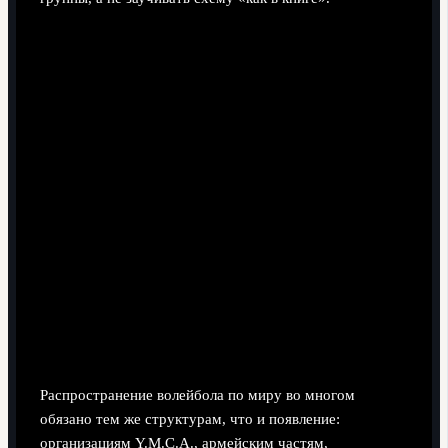
Мировая экспансия: как игра стала
глобальной
Распространение волейбола по миру во многом
обязано тем же структурам, что и появление:
организациям Y.M.C.A., армейским частям,