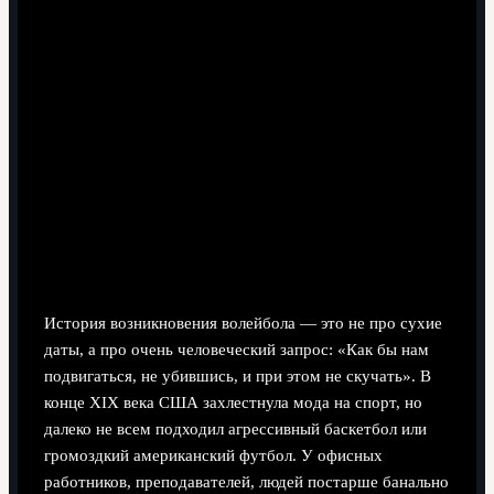
6 минут чтения
Почему вообще появился волейбол
и кому он был нужен
История возникновения волейбола — это не про сухие
даты, а про очень человеческий запрос: «Как бы нам
подвигаться, не убившись, и при этом не скучать». В
конце XIX века США захлестнула мода на спорт, но
далеко не всем подходил агрессивный баскетбол или
громоздкий американский футбол. У офисных
работников, преподавателей, людей постарше банально