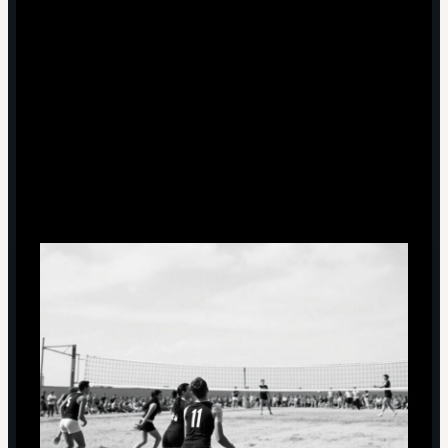
Количество касаний и игроков на площадке
менялось, пока не сложилась привычная нам
модель.
Даже сам мяч пережил несколько итераций, пока не
нашли баланс между скоростью и контролем.
Социальный контекст: почему
именно волейбол «выстрелил»