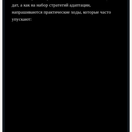
дат, а как на набор стратегий адаптации,
напрашиваются практические ходы, которые часто
упускают:
Использовать волейбол как «конструктор» для
разных уровней: упростить правила для новичков,
добавить нестандартные задания для продвинутых.
Включать исторические сюжеты в тренировки: