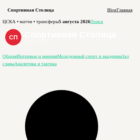
Спортивная Столица
Blog
Главная
Перейти
ЦСКА • матчи • трансферы
5 августа 2026
Поиск
к
содержимому
Общая
Интервью и мнения
Молодежный спорт и академии
Зал
славы
Аналитика и тактика