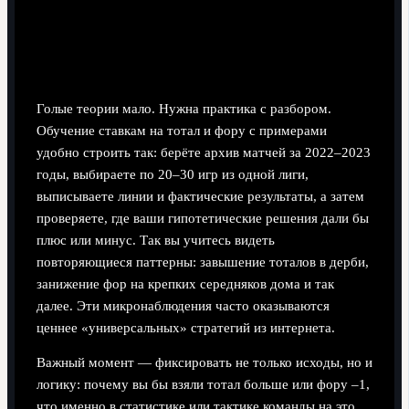
Обучение ставкам на тотал и фору с
примерами
Голые теории мало. Нужна практика с разбором.
Обучение ставкам на тотал и фору с примерами
удобно строить так: берёте архив матчей за 2022–2023
годы, выбираете по 20–30 игр из одной лиги,
выписываете линии и фактические результаты, а затем
проверяете, где ваши гипотетические решения дали бы
плюс или минус. Так вы учитесь видеть
повторяющиеся паттерны: завышение тоталов в дерби,
занижение фор на крепких середняков дома и так
далее. Эти микронаблюдения часто оказываются
ценнее «универсальных» стратегий из интернета.
Важный момент — фиксировать не только исходы, но и
логику: почему вы бы взяли тотал больше или фору –1,
что именно в статистике или тактике команды на это