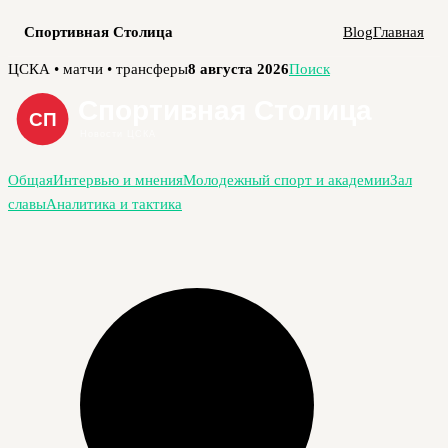
Спортивная Столица
Blog
Главная
Перейти
ЦСКА • матчи • трансферы
8 августа 2026
Поиск
к
содержимому
Общая
Интервью и мнения
Молодежный спорт и академии
Зал
славы
Аналитика и тактика