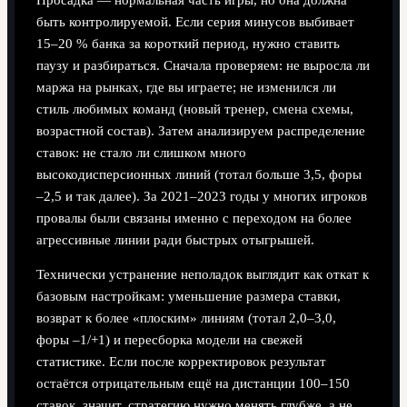
быть контролируемой. Если серия минусов выбивает
15–20 % банка за короткий период, нужно ставить
паузу и разбираться. Сначала проверяем: не выросла ли
маржа на рынках, где вы играете; не изменился ли
стиль любимых команд (новый тренер, смена схемы,
возрастной состав). Затем анализируем распределение
ставок: не стало ли слишком много
высокодисперсионных линий (тотал больше 3,5, форы
–2,5 и так далее). За 2021–2023 годы у многих игроков
провалы были связаны именно с переходом на более
агрессивные линии ради быстрых отыгрышей.
Технически устранение неполадок выглядит как откат к
базовым настройкам: уменьшение размера ставки,
возврат к более «плоским» линиям (тотал 2,0–3,0,
форы –1/+1) и пересборка модели на свежей
статистике. Если после корректировок результат
остаётся отрицательным ещё на дистанции 100–150
ставок, значит, стратегию нужно менять глубже, а не