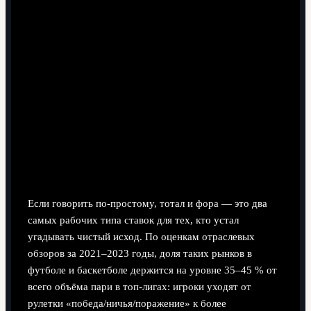
10 минут чтения
Зачем вообще разбираться в
тоталах и форах
Если говорить по‑простому, тотал и фора — это два
самых рабочих типа ставок для тех, кто устал
угадывать чистый исход. По оценкам отраслевых
обзоров за 2021–2023 годы, доля таких рынков в
футболе и баскетболе держится на уровне 35–45 % от
всего объёма пари в топ‑лигах: игроки уходят от
рулетки «победа/ничья/поражение» к более