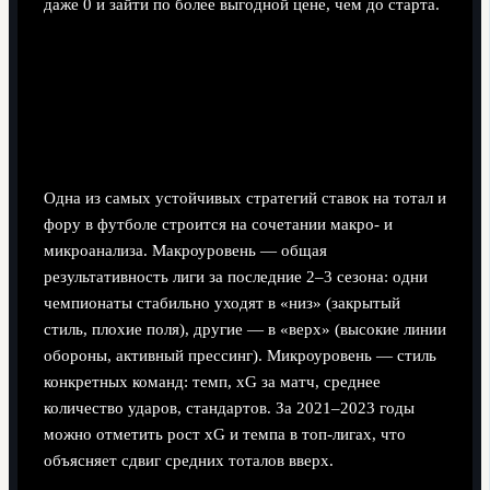
даже 0 и зайти по более выгодной цене, чем до старта.
Стратегии ставок на тотал и фору в
футболе
Модель «лига + стиль команды»
Одна из самых устойчивых стратегий ставок на тотал и
фору в футболе строится на сочетании макро‑ и
микроанализа. Макроуровень — общая
результативность лиги за последние 2–3 сезона: одни
чемпионаты стабильно уходят в «низ» (закрытый
стиль, плохие поля), другие — в «верх» (высокие линии
обороны, активный прессинг). Микроуровень — стиль
конкретных команд: темп, xG за матч, среднее
количество ударов, стандартов. За 2021–2023 годы
можно отметить рост xG и темпа в топ‑лигах, что
объясняет сдвиг средних тоталов вверх.