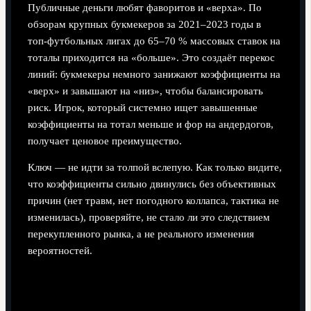
Публичные деньги любят фаворитов и «верха». По
обзорам крупных букмекеров за 2021–2023 годы в
топ‑футбольных лигах до 65–70 % массовых ставок на
тоталы приходится на «больше». Это создаёт перекос
линий: букмекеры немного занижают коэффициенты на
«верх» и завышают на «низ», чтобы балансировать
риск. Игрок, который системно ищет завышенные
коэффициенты на тотал меньше и фор на андердогов,
получает ценовое преимущество.
Ключ — не идти за толпой вслепую. Как только видите,
что коэффициенты сильно двинулись без объективных
причин (нет травм, нет погодного коллапса, тактика не
изменилась), проверяйте, не стало ли это следствием
перекупленного рынка, а не реального изменения
вероятностей.
Обучение и отладка собственной
системы