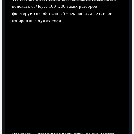
подсказало. Через 100–200 таких разборов
формируется собственный «чек‑лист», а не слепое
копирование чужих схем.
Устранение неполадок: что делать, если
стратегия проседает
Просадка — нормальная часть игры, но она должна