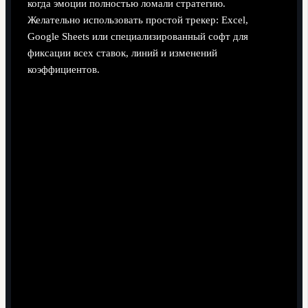
когда эмоции полностью ломали стратегию.
Желательно использовать простой трекер: Excel,
Google Sheets или специализированный софт для
фиксации всех ставок, линий и изменений
коэффициентов.
Поэтапный процесс: от идеи до
ставки
Шаг 1. Сбор данных и первичный фильтр