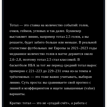
Базовые понятия тотала и форы
Что такое тотал в практическом смысле
Тотал — это ставка на количество событий: голов,
очков, геймов, угловых и так далее. Букмекер
выставляет линию, например тотал 2,5 голов, а вы
решаете, будет забито больше или меньше. В реальной
статистике футбольных лиг Европы за 2021–2023 годы
медианное количество голов в матче держится около
2,6–2,8, поэтому тотал 2,5 стал классикой. В
баскетболе НБА за тот же период средний тотал вырос
примерно с 221–223 до 229–231 очка из‑за темпа и
трёхочковых — это тоже важно учитывать, выбирая
линию. Суть проста: вы сравниваете свой прогноз с
линией и коэффициентом и ищете завышенные (value)
варианты.
Кратко: тотал — это не «угадай счёт», а работа с