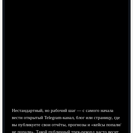
по позициям, возрасту, лигам, создание небольшой
персональной базы.
Шаг 3: обучение и сертификация
. Прохождение
специализированных программ — от онлайн-курсов
до очных модулей, участие в вебинарах и
семинарах по аналитике футбола.
Шаг 4: выход в «поле»
. Поиск стажировок и
участия в скаутинге для детских школ,
региональных клубов, любительских турниров,
предложение своих услуг как волонтёра‑аналитика.
Шаг 5: профессионализация
. Переход к работе за
гонорар, расширение сети контактов, стабильная
загрузка от клуба или агентства, специализация по
лигам или возрастным категориям.
Нестандартный, но рабочий шаг — с самого начала
вести открытый Telegram‑канал, блог или страницу, где
вы публикуете свои отчёты, прогнозы и «кейсы попали/
не попали». Такой публичный трек-рекорд часто весит