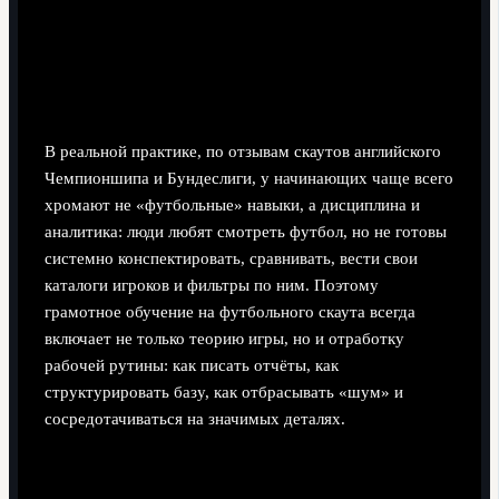
директорами, умение защищать свои выводы.
Самодисциплина
— регулярный просмотр матчей,
ведение базы данных, соблюдение дедлайнов по
отчётам, умение работать в режиме «не
меняющегося календаря».
В реальной практике, по отзывам скаутов английского
Чемпионшипа и Бундеслиги, у начинающих чаще всего
хромают не «футбольные» навыки, а дисциплина и
аналитика: люди любят смотреть футбол, но не готовы
системно конспектировать, сравнивать, вести свои
каталоги игроков и фильтры по ним. Поэтому
грамотное обучение на футбольного скаута всегда
включает не только теорию игры, но и отработку
рабочей рутины: как писать отчёты, как
структурировать базу, как отбрасывать «шум» и
сосредотачиваться на значимых деталях.
Технический блок: базовый
инструментальный набор скаута