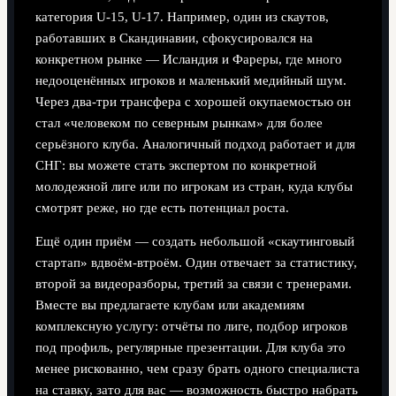
категория U‑15, U‑17. Например, один из скаутов,
работавших в Скандинавии, сфокусировался на
конкретном рынке — Исландия и Фареры, где много
недооценённых игроков и маленький медийный шум.
Через два‑три трансфера с хорошей окупаемостью он
стал «человеком по северным рынкам» для более
серьёзного клуба. Аналогичный подход работает и для
СНГ: вы можете стать экспертом по конкретной
молодежной лиге или по игрокам из стран, куда клубы
смотрят реже, но где есть потенциал роста.
Ещё один приём — создать небольшой «скаутинговый
стартап» вдвоём‑втроём. Один отвечает за статистику,
второй за видеоразборы, третий за связи с тренерами.
Вместе вы предлагаете клубам или академиям
комплексную услугу: отчёты по лиге, подбор игроков
под профиль, регулярные презентации. Для клуба это
менее рискованно, чем сразу брать одного специалиста
на ставку, зато для вас — возможность быстро набрать