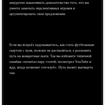
аккуратно накапливать доказательства того, что вы
умеете замечать перспективных игроков и
аргументировать свои предложения.
Как стать футбольным скаутом с
нуля: пошаговый маршрут
Если вы всерьёз задумываетесь, как стать футбольным
скаутом с нуля, полезно не распыляться, а разложить
путь на конкретные шаги. Так вы избежите типичной
ошибки «почитал пару статей, посмотрел YouTube и
жду, когда позвонит топ-клуб». Путь может выглядеть
так:
Шаг 1: самообразование и фундамент
. Изучение
тактики (книги, курсы, разборы матчей), регулярное
осознанное просмотривание игр с конспектами.
Шаг 2: первая практика
. Ведение собственных
отчётов по игрокам, попытка систематизировать их