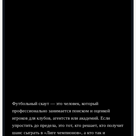
12 минут чтения
Кто такой футбольный скаут и
зачем он вообще нужен
Футбольный скаут — это человек, который
профессионально занимается поиском и оценкой
игроков для клубов, агентств или академий. Если
упростить до предела, это тот, кто решает, кто получит
шанс сыграть в «Лиге чемпионов», а кто так и