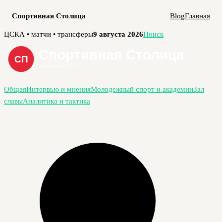
Спортивная Столица
Blog
Главная
Перейти
ЦСКА • матчи • трансферы
9 августа 2026
Поиск
к
содержимому
Общая
Интервью и мнения
Молодежный спорт и академии
Зал
славы
Аналитика и тактика