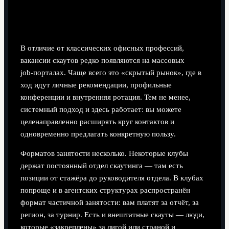
Где искать работу и какие форматы
занятости бывают
В отличие от классических офисных профессий,
вакансии скаутов редко появляются на массовых
job‑порталах. Чаще всего это «скрытый рынок», где в
ход идут личные рекомендации, профильные
конференции и внутренняя ротация. Тем не менее,
системный подход и здесь работает: вы можете
целенаправленно расширять круг контактов и
одновременно предлагать конкретную пользу.
Форматов занятости несколько. Некоторые клубы
держат постоянный отдел скаутинга — там есть
позиции от стажёра до руководителя отдела. В клубах
попроще и в агентских структурах распространён
формат частичной занятости: вам платят за отчёт, за
регион, за турнир. Есть и внештатные скауты — люди,
которые «закреплены» за лигой или страной и