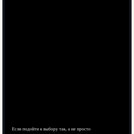
Зал → композит или кожа Indoor.
И там, и там → универсальный Indoor/Outdoor
композит.
Возраст и уровень:
Дети — размер 5 (или 3–4 помладше).
Подростки / женщины — размер 6.
Мужчины — размер 7.
Бюджет:
Максимальная живучесть и минимум затрат →
резина.
Баланс цены и ощущений → композит.
Максимальный контроль в зале → натуральная
кожа.
Маркировка покрытия:
Outdoor — только улица.
Indoor — только зал.
Indoor/Outdoor — смешанный режим.
Если подойти к выбору так, а не просто