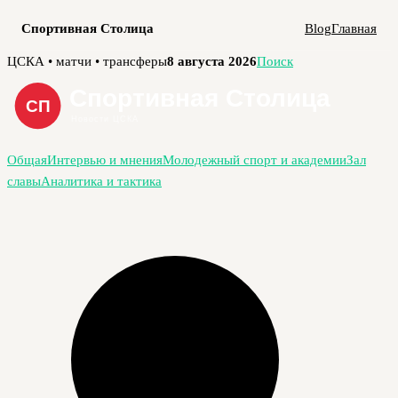
Спортивная Столица
Blog
Главная
Перейти
ЦСКА • матчи • трансферы
8 августа 2026
Поиск
к
содержимому
Общая
Интервью и мнения
Молодежный спорт и академии
Зал
славы
Аналитика и тактика