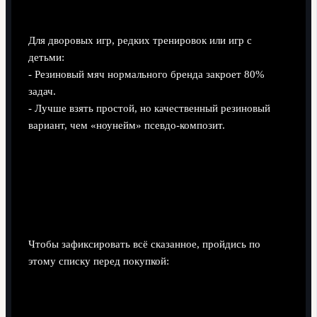
Бюджетный уровень
Для дворовых игр, редких тренировок или игр с
детьми:
- Резиновый мяч нормального бренда закроет 80%
задач.
- Лучше взять простой, но качественный резиновый
вариант, чем «ноунейм» псевдо-композит.
Краткий чек-лист: какой
баскетбольный мяч лучше купить
именно тебе
Чтобы зафиксировать всё сказанное, пройдись по
этому списку перед покупкой:
Где чаще играешь?
Улица → резина или прочный композит Outdoor.