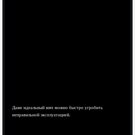
Давление и обслуживание: почему
мяч «умирает» раньше времени
Даже идеальный мяч можно быстро угробить
неправильной эксплуатацией.
Давление (psi / bar)