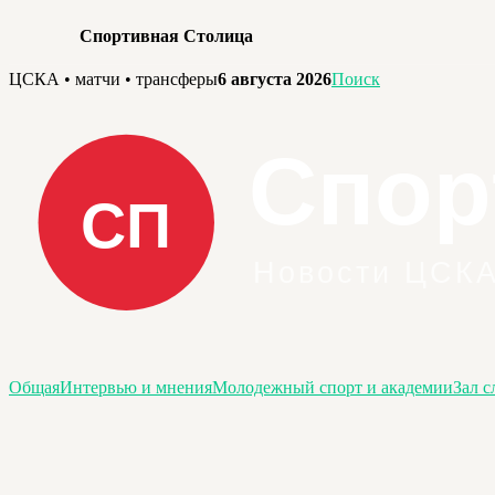
Спортивная Столица
Перейти
ЦСКА • матчи • трансферы
6 августа 2026
Поиск
к
содержимому
Общая
Интервью и мнения
Молодежный спорт и академии
Зал с