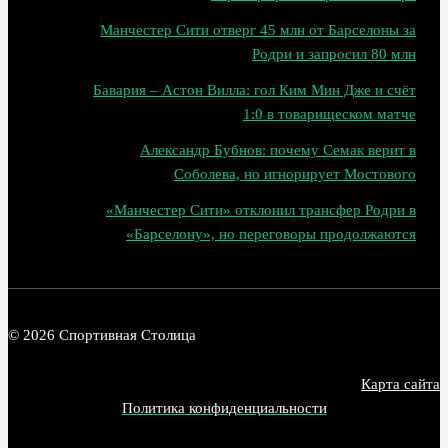
Манчестер Сити отверг 45 млн от Барселоны за
Родри и запросил 80 млн
Бавария – Астон Вилла: гол Ким Мин Дже и счёт
1:0 в товарищеском матче
Александр Бубнов: почему Семак верит в
Соболева, но игнорирует Мостового
«Манчестер Сити» отклонил трансфер Родри в
«Барселону», но переговоры продолжаются
© 2026 Спортивная Столица
Карта сайта
Политика конфиденциальности