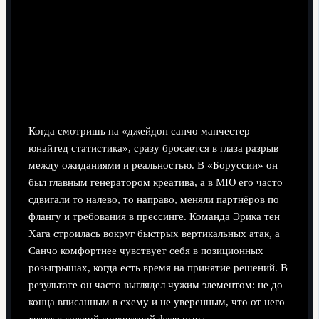
Почему Санчо не смог раскрыться
в МЮ: разбор
Тактический диссонанс и стиль игры
Когда смотришь на «джейдон санчо манчестер
юнайтед статистика», сразу бросается в глаза разрыв
между ожиданиями и реальностью. В «Боруссии» он
был главным генератором креатива, а в МЮ его часто
сдвигали то налево, то направо, меняли партнёров по
флангу и требования в прессинге. Команда Эрика тен
Хага строилась вокруг быстрых вертикальных атак, а
Санчо комфортнее чувствует себя в позиционных
розыгрышах, когда есть время на принятие решений. В
результате он часто выглядел чужим элементом: не до
конца вписанным в схему и не уверенным, что от него
хотят в каждой конкретной фазе игры.