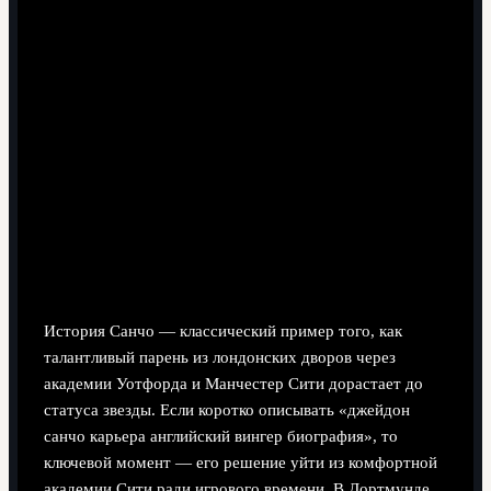
4 минут чтения
Историческая справка
Ранние годы и путь к топ-клубам
История Санчо — классический пример того, как
талантливый парень из лондонских дворов через
академии Уотфорда и Манчестер Сити дорастает до
статуса звезды. Если коротко описывать «джейдон
санчо карьера английский вингер биография», то
ключевой момент — его решение уйти из комфортной
академии Сити ради игрового времени. В Дортмунде