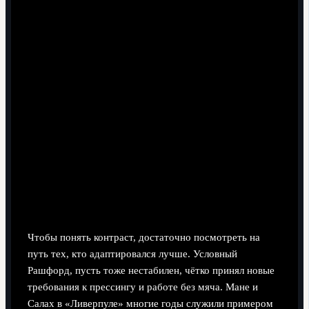
Примеры реализации потенциала: с
кем сравнивают Санчо
Уроки от других вингеров АПЛ
Чтобы понять контраст, достаточно посмотреть на
путь тех, кто адаптировался лучше. Условный
Рашфорд, пусть тоже нестабилен, чётко принял новые
требования к прессингу и работе без мяча. Мане и
Салах в «Ливерпуле» многие годы служили примером