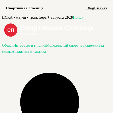
Спортивная Столица
Blog
Главная
Перейти
ЦСКА • матчи • трансферы
7 августа 2026
Поиск
к
содержимому
Общая
Интервью и мнения
Молодежный спорт и академии
Зал
славы
Аналитика и тактика