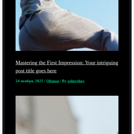
Mastering the First Impression: Your intriguing
post title goes here
24 ноября, 2025
/
Общая
/ By
gshershov