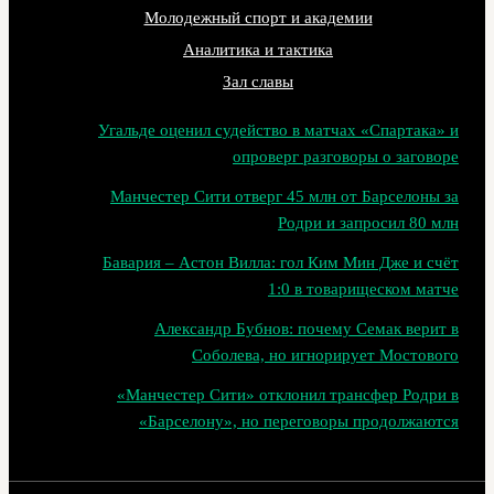
Молодежный спорт и академии
Аналитика и тактика
Зал славы
Угальде оценил судейство в матчах «Спартака» и
опроверг разговоры о заговоре
Манчестер Сити отверг 45 млн от Барселоны за
Родри и запросил 80 млн
Бавария – Астон Вилла: гол Ким Мин Дже и счёт
1:0 в товарищеском матче
Александр Бубнов: почему Семак верит в
Соболева, но игнорирует Мостового
«Манчестер Сити» отклонил трансфер Родри в
«Барселону», но переговоры продолжаются