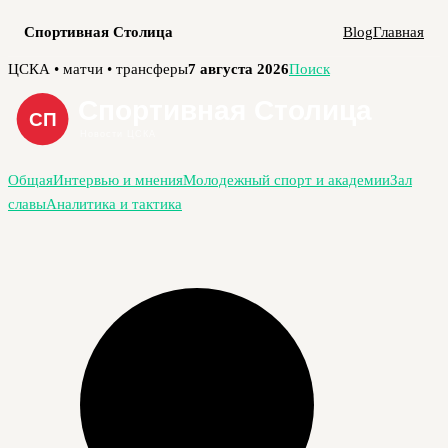
Спортивная Столица
Blog
Главная
Перейти
ЦСКА • матчи • трансферы
7 августа 2026
Поиск
к
содержимому
Общая
Интервью и мнения
Молодежный спорт и академии
Зал
славы
Аналитика и тактика