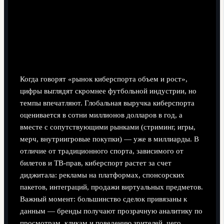
Рынок киберспорта: объем и рост, о которых
мечтает любой лиг-менеджер
Когда говорят «рынок киберспорта объем и рост»,
цифры выглядят скромнее футбольной индустрии, но
темпы впечатляют. Глобальная выручка киберспорта
оценивается в сотни миллионов долларов в год, а
вместе с сопутствующими рынками (стриминг, игры,
мерч, внутриигровые покупки) — уже в миллиарды. В
отличие от традиционного спорта, зависимого от
билетов и ТВ-прав, киберспорт растет за счет
диджитала: рекламы на платформах, спонсорских
пакетов, интеграций, продажи виртуальных предметов.
Важный момент: большинство сделок привязаны к
данным — бренды получают прозрачную аналитику по
просмотрам, кликам и поведению зрителей, чего