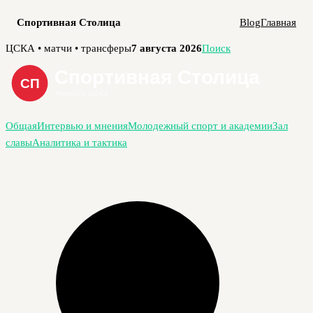
Спортивная Столица
Blog
Главная
Перейти
ЦСКА • матчи • трансферы
7 августа 2026
Поиск
к
содержимому
Общая
Интервью и мнения
Молодежный спорт и академии
Зал
славы
Аналитика и тактика