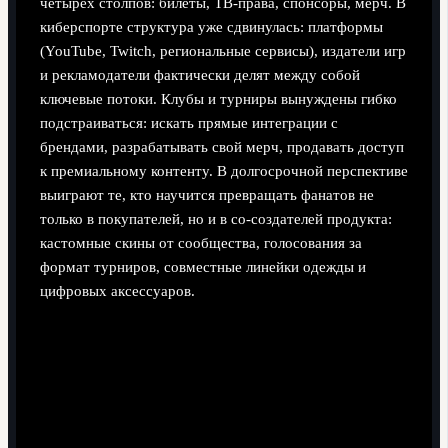
четырех столпов: билеты, ТВ‑права, спонсоры, мерч. В
киберспорте структура уже сдвинулась: платформы
(YouTube, Twitch, региональные сервисы), издатели игр
и рекламодатели фактически делят между собой
ключевые потоки. Клубы и турниры вынуждены гибко
подстраиваться: искать прямые интеграции с
брендами, разрабатывать свой мерч, продавать доступ
к премиальному контенту. В долгосрочной перспективе
выиграют те, кто научится превращать фанатов не
только в покупателей, но и в со‑создателей продукта:
кастомные скины от сообщества, голосования за
формат турниров, совместные линейки одежды и
цифровых аксессуаров.
Киберспорт: сильная зависимость от издателей игр,
но гибкость диджитал‑монетизации.
Традиционный спорт: мощная инфраструктура, но
более тяжелая и медленная в реформировании.
Общий вектор: переход от «продажи зрелища» к