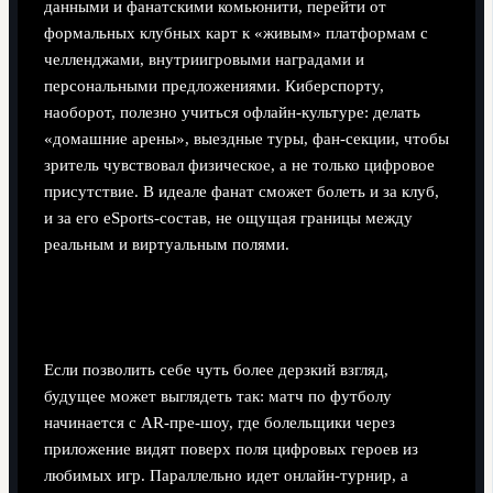
данными и фанатскими комьюнити, перейти от
формальных клубных карт к «живым» платформам с
челленджами, внутриигровыми наградами и
персональными предложениями. Киберспорту,
наоборот, полезно учиться офлайн‑культуре: делать
«домашние арены», выездные туры, фан‑секции, чтобы
зритель чувствовал физическое, а не только цифровое
присутствие. В идеале фанат сможет болеть и за клуб,
и за его eSports‑состав, не ощущая границы между
реальным и виртуальным полями.
Как выглядит практическое будущее:
несколько смелых идей
Если позволить себе чуть более дерзкий взгляд,
будущее может выглядеть так: матч по футболу
начинается с AR‑пре‑шоу, где болельщики через
приложение видят поверх поля цифровых героев из
любимых игр. Параллельно идет онлайн‑турнир, а