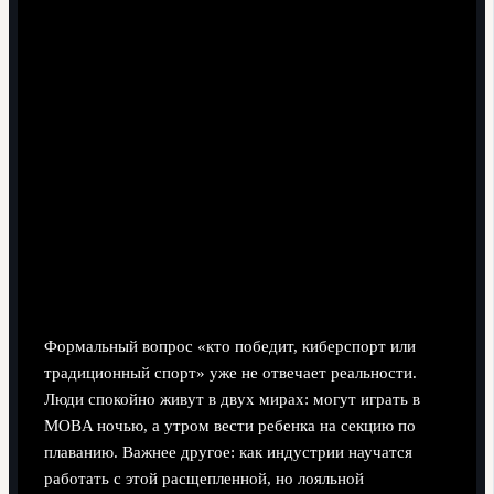
Гибридные билеты: доступ и на стадион, и к
эксклюзивным онлайн‑активностям.
Общие клубные экосистемы: один аккаунт фаната
для реального и киберспортивного составов.
Новые профессии: тренеры по киберпсихологии,
архитектор фанатских сообществ, дизайнер
цифровых фан‑зон.
Вывод: спор «кто круче» устарел, пора
говорить «как работать вместе»
Формальный вопрос «кто победит, киберспорт или
традиционный спорт» уже не отвечает реальности.
Люди спокойно живут в двух мирах: могут играть в
MOBA ночью, а утром вести ребенка на секцию по
плаванию. Важнее другое: как индустрии научатся
работать с этой расщепленной, но лояльной