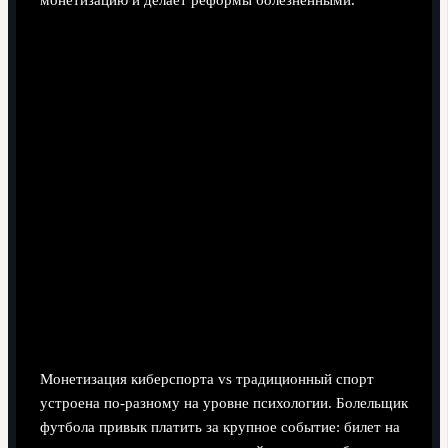
Монетизация киберспорта vs традиционный
спорт: за что платит зритель
Монетизация киберспорта vs традиционный спорт
устроена по-разному на уровне психологии. Болельщик
футбола привык платить за крупное событие: билет на