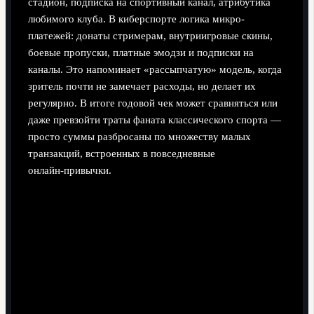
стадион, подписка на спортивный канал, атрибутика
любимого клуба. В киберспорте логика микро-
платежей: донаты стримерам, внутриигровые скины,
боевые пропуски, платные эмодзи и подписки на
каналы. Это напоминает «рассыпчатую» модель, когда
зритель почти не замечает расходы, но делает их
регулярно. В итоге годовой чек может сравняться или
даже превзойти траты фаната классического спорта —
просто суммы разбросаны по множеству малых
транзакций, встроенных в повседневные
онлайн‑привычки.
Традиционный спорт: крупные, но редкие траты
(билеты, абонементы, лицензированный мерч).
Киберспорт: частые микроплатежи (донаты, скины,
внутриигровые ивенты, подписки на стримеров).
Общее: растущая доля спонсорства и
бренд‑интеграций в структуре доходов обеих
индустрий.