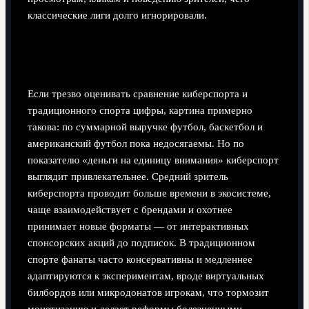
классические лиги долго игнорировали.
Сравнение киберспорта и традиционного
спорта: цифры по деньгам и вниманию
Если трезво оценивать сравнение киберспорта и
традиционного спорта цифры, картина примерно
такова: по суммарной выручке футбол, баскетбол и
американский футбол пока недосягаемы. Но по
показателю «деньги на единицу внимания» киберспорт
выглядит привлекательнее. Средний зритель
киберспорта проводит больше времени в экосистеме,
чаще взаимодействует с брендами и охотнее
принимает новые форматы — от интерактивных
спонсорских акций до подписок. В традиционном
спорте фанаты часто консервативны и медленнее
адаптируются к экспериментам, вроде виртуальных
билбордов или микродонатов игрокам, что тормозит
монетизацию и делает реформы болезненными.