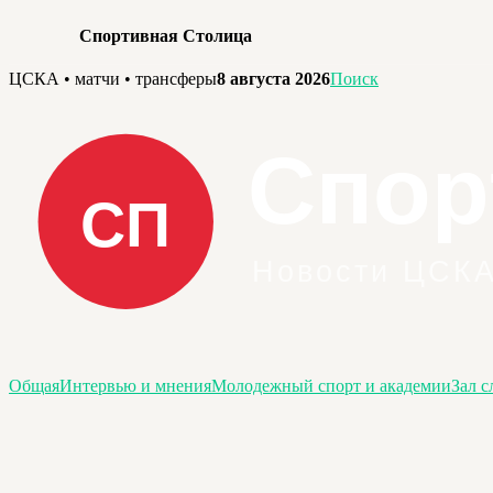
Спортивная Столица
Перейти
ЦСКА • матчи • трансферы
8 августа 2026
Поиск
к
содержимому
Общая
Интервью и мнения
Молодежный спорт и академии
Зал с