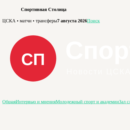
Спортивная Столица
Перейти
ЦСКА • матчи • трансферы
7 августа 2026
Поиск
к
содержимому
Общая
Интервью и мнения
Молодежный спорт и академии
Зал с