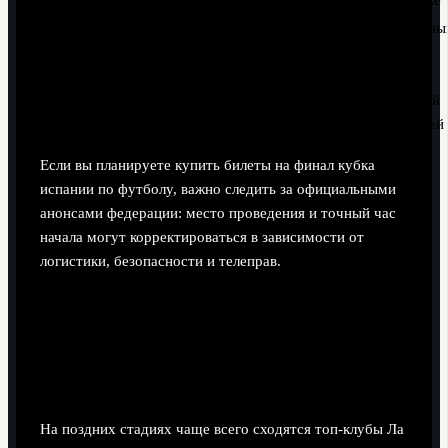
Нейтральны
крупный
Один матч за
Финал
Конец сезона
стадион,
трофей
выбранный
федерацией
Если вы планируете купить билеты на финал кубка
испании по футболу, важно следить за официальными
анонсами федерации: место проведения и точный час
начала могут корректироваться в зависимости от
логистики, безопасности и телеправ.
Клубы‑претенденты:
сравнительный анализ состава и
формы
На поздних стадиях чаще всего сходятся топ‑клубы Ла