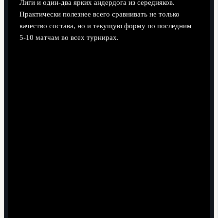
Лиги и один‑два ярких андердога из середняков.
Практически полезнее всего сравнивать не только
качество состава, но и текущую форму по последним
5-10 матчам во всех турнирах.
Гранд с глубокой скамейкой против андердога.
Преимущество по классу, но возможная недооценка
и ротация. Аналитика строится на том, насколько
серьёзно фаворит относится к кубку именно в этом
сезоне.
Два топ‑клуба в 1/4 или полуфинале.
Здесь
составы близки по уровню; ключевую роль играют
микротренды: усталость после еврокубков,
адаптация зимних новичков, креативные ходы
тренеров.
Формально слабый клуб на пике формы.
Команда может жертвовать чемпионатом ради
яркого кубкового рывка; это меняет расстановку сил
и делает такие пары менее предсказуемыми.