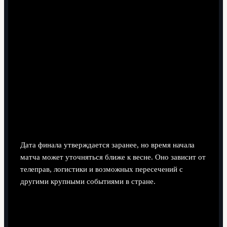
Когда становится известен точный день и
время финала?
Дата финала утверждается заранее, но время начала
матча может уточняться ближе к весне. Оно зависит от
телеправ, логистики и возможных пересечений с
другими крупными событиями в стране.
Как заранее планировать поездку и купить
билеты на финал Копа дель Рей?