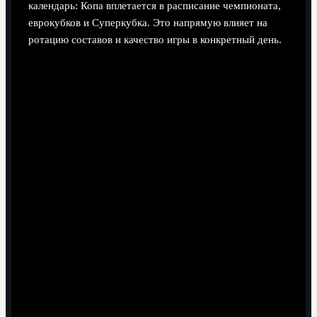
календарь: Копа вплетается в расписание чемпионата,
еврокубков и Суперкубка. Это напрямую влияет на
ротацию составов и качество игры в конкретный день.
1/8 финала: обычно компактный блок матчей в
середине сезона, между турами Ла Лиги.
1/4 финала: сыгрывается через небольшой интервал,
часто в будние дни вечером.