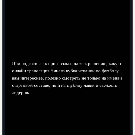
Команда с проблемной обороной, но сильной
атакой.
В кубке, где цена ошибки выше, такие
клубы либо проваливаются, либо вывозят за счёт
серии сверхрезультативных матчей.
Составы с большим числом молодых игроков.
Они добавляют вариативности: возможно как яркое
раскрытие, так и нестабильность под давлением
финала.
При подготовке к прогнозам и даже к решению, какую
онлайн трансляция финала кубка испании по футболу
вам интереснее, полезно смотреть не только на имена в
стартовом составе, но и на глубину лавки и свежесть
лидеров.