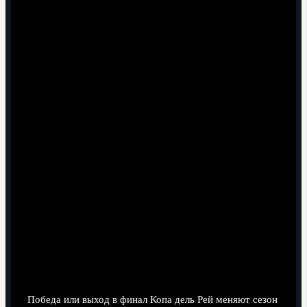
ослаблены.
Игнорирование усталости после длинных
выездов.
Команда, вернувшаяся из еврокубкового
выезда, нередко выглядит хуже в первом тайме
кубковой встречи.
Слепое следование коэффициентам.
Ставки на
кубок испании по футболу копа дель рей требуют
собственной оценки: букмекеры тоже ошибаются,
особенно в части актуальных кадровых потерь.
Миф о том, что "кубок никому не нужен".
Для
клубов ниже топ‑уровня это шанс на трофей и
еврокубки, мотивация там зачастую максимальная.
Последствия результатов: престиж,
квоты в еврокубках и финансовый
эффект
Победа или выход в финал Копа дель Рей меняют сезон