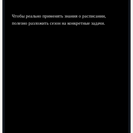
Чтобы реально применять знания о расписании,
полезно разложить сезон на конкретные задачи.
Болельщик планирует выезд: сопоставляет даты
Копы с личными отпускными и заранее мониторит
продажи, чтобы успеть купить билеты на финал
кубка испании по футболу или на полуфинал.
Фэнтези‑менеджер и каппер сверяют испанская копа
дель рей календарь матчей плей офф с турами Ла
Лиги, чтобы понять, в какие недели топ‑клубы будут
активнее ротировать составы.
Любитель аналитики использует кубок испании по
футболу кубок короля расписание 2024 2025, чтобы
находить перегруженные отрезки у фаворитов и
искать недооценённые коэффициенты.
Тактические и кадровые факторы,