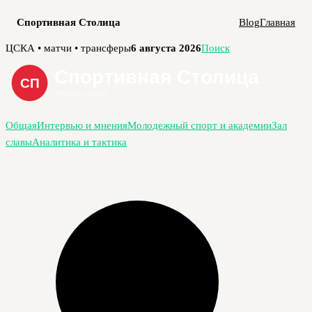
Спортивная Столица
Blog
Главная
Перейти
ЦСКА • матчи • трансферы
6 августа 2026
Поиск
к
содержимому
Общая
Интервью и мнения
Молодежный спорт и академии
Зал
славы
Аналитика и тактика