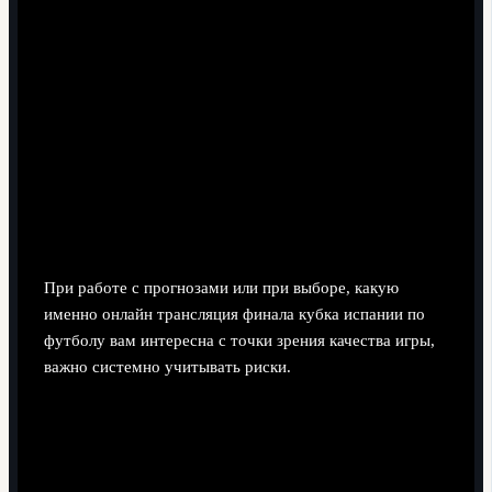
позиционным владением.
Проблемы с концентрацией.
В кубке одна ошибка
в обороне почти всегда наказывается немедленно, в
отличие от длинной дистанции чемпионата.
Риски, травмы и замены:
оперативные рекомендации для
аналитиков
При работе с прогнозами или при выборе, какую
именно онлайн трансляция финала кубка испании по
футболу вам интересна с точки зрения качества игры,
важно системно учитывать риски.