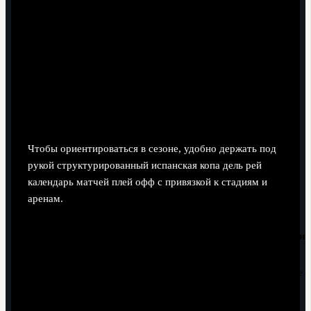
Полуфиналы: один или два игровые окна, иногда в
формате двух матчей с разрывом в несколько
недель.
Финал: отдельный уик‑энд ближе к концу сезона,
под который освобождается календарь лиг.
Резервные дни: федерация закладывает окна для
возможных переносов из‑за погоды или занятости
стадионов.
Чтобы ориентироваться в сезоне, удобно держать под
рукой структурированный испанская копа дель рей
календарь матчей плей офф с привязкой к стадиям и
аренам.
Ориентировочный
Пара/тип
Стадия
Стадион
период
матча
Команды Ла
Домашние
Лиги против
арены
1/8 финала
Середина зимы
клубов из
команд из