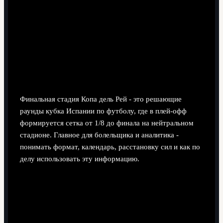
8 минут чтения
Финальная стадия Копа дель Рей - это решающие
раунды кубка Испании по футболу, где в плей‑офф
формируется сетка от 1/8 до финала на нейтральном
стадионе. Главное для болельщика и аналитика -
понимать формат, календарь, расстановку сил и как по
делу использовать эту информацию.
Короткий практический обзор
финальной стадии Копа дель Рей