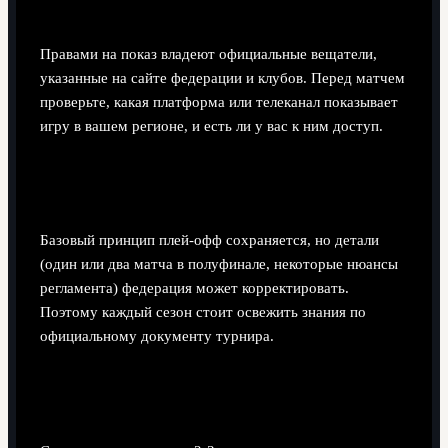
финала кубка Испании по футболу?
Правами на показ владеют официальные вещатели,
указанные на сайте федерации и клубов. Перед матчем
проверьте, какая платформа или телеканал показывает
игру в вашем регионе, и есть ли у вас к ним доступ.
Изменяется ли формат полуфиналов и финала
от сезона к сезону?
Базовый принцип плей‑офф сохраняется, но детали
(один или два матча в полуфинале, некоторые нюансы
регламента) федерация может корректировать.
Поэтому каждый сезон стоит освежить знания по
официальному документу турнира.
Как учитывать календарь Копы при анализе
формы команд?