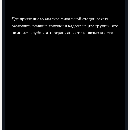
определяющие исход матчей
Для прикладного анализа финальной стадии важно
разложить влияние тактики и кадров на две группы: что
помогает клубу и что ограничивает его возможности.
Что усиливает шансы клубов на поздних
стадиях
Гибкая тактическая модель.
Команды, умеющие
менять схему по ходу турнира (от владения к
контратакам), легче подстраиваются под разных
соперников.
Стабильная ось состава.
Наличие сыгранного
вратаря, центральных защитников, опорника и
плеймейкера снижает риск провалов в одном
конкретном матче.
Качественная скамейка.
На дистанции нескольких
турниров в сезоне ротация становится критичным