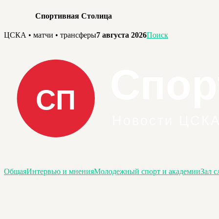
Спортивная Столица
Перейти
ЦСКА • матчи • трансферы
7 августа 2026
Поиск
к
содержимому
Общая
Интервью и мнения
Молодежный спорт и академии
Зал с