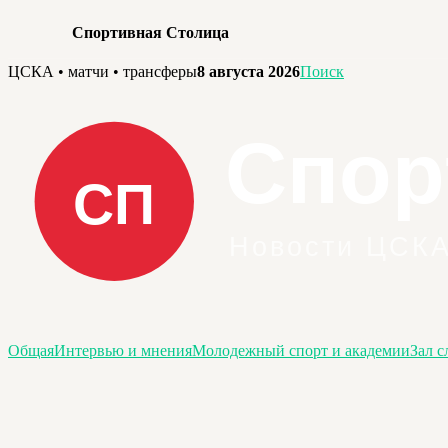
Спортивная Столица
Перейти
ЦСКА • матчи • трансферы
8 августа 2026
Поиск
к
содержимому
Общая
Интервью и мнения
Молодежный спорт и академии
Зал с