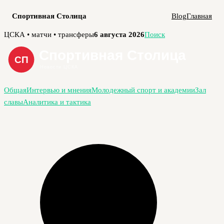
Спортивная Столица
Blog
Главная
Перейти
ЦСКА • матчи • трансферы
6 августа 2026
Поиск
к
содержимому
Общая
Интервью и мнения
Молодежный спорт и академии
Зал
славы
Аналитика и тактика