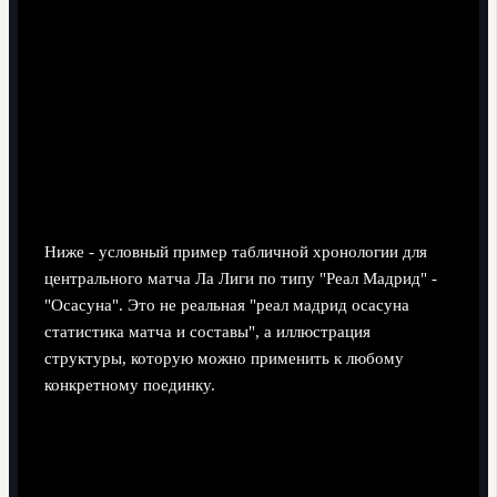
голов" полезно отмечать: как команда реагирует на
каждое решение судьи - теряет концентрацию или,
наоборот, собирается и отвечает высокой
интенсивностью.
Статистика и таблица: сводка
голов, замен и влияния на результат
Ниже - условный пример табличной хронологии для
центрального матча Ла Лиги по типу "Реал Мадрид" -
"Осасуна". Это не реальная "реал мадрид осасуна
статистика матча и составы", а иллюстрация
структуры, которую можно применить к любому
конкретному поединку.