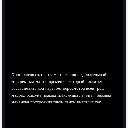
Подробный поединок: хронология
голов с таймами и минутами
Хронология голов и замен - это последовательный
конспект матча "по времени", который помогает
восстановить ход игры без пересмотра всей "реал
мадрид осасуна прямая трансляция ла лига". Базовая
механика построения такой ленты выглядит так.
Стартовая отметка.
Фиксируете базовую
информацию: тур Ла Лиги, стадион, время начала,
погодные условия, судейскую бригаду, коротко -