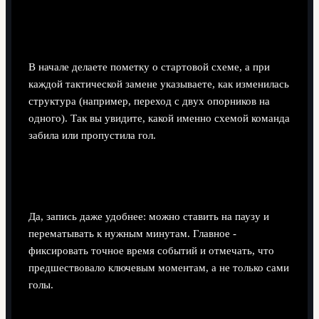
Как связать хронологию с тактическими
схемами команд?
В начале делаете пометку о стартовой схеме, а при
каждой тактической замене указываете, как изменилась
структура (например, переход с двух опорников на
одного). Так вы увидите, какой именно схемой команда
забила или пропустила гол.
Можно ли делать хронологию по записи, а не
по прямой трансляции?
Да, запись даже удобнее: можно ставить на паузу и
перематывать к нужным минутам. Главное -
фиксировать точное время событий и отмечать, что
предшествовало ключевым моментам, а не только сами
голы.
Как учитывать влияние судейских решений в