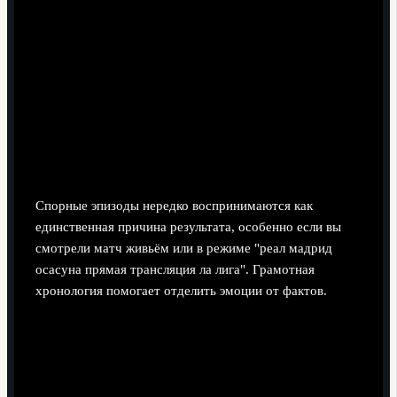
(последние 5-7 минут) редко успевают реализовать
задумку тренера.
Эмоциональная нестабильность: игрок, вышедший
"спасти матч", может перегореть и совершить фол
или ошибку в своей зоне.
Критические эпизоды: спорные
решения, VAR и пенальти
Спорные эпизоды нередко воспринимаются как
единственная причина результата, особенно если вы
смотрели матч живьём или в режиме "реал мадрид
осасуна прямая трансляция ла лига". Грамотная
хронология помогает отделить эмоции от фактов.
Миф о "решающем" пенальти.
Часто считают, что
пенальти - главный и единственный поворотный
момент. При детальном разборе видно: до него
могли быть многочисленные моменты, где команда