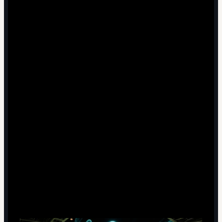
Фиксируйте каждое результативное действие:
минута, команда, автор, способ завершения атаки.
Связывайте голы с предшествующими событиями:
потери, стандарты, прессинг, ошибки в обороне.
Указывайте все замены: минута, кто ушел/вышел,
причина (тактика, травма, выгорание).
Оценивайте краткосрочный эффект замены: до/
после по моментам и xG, если он доступен.
Отмечайте спорные эпизоды: отменённые голы,
VAR, пенальти и их влияние на динамику игры.
В конце делайте краткий вывод: когда переломился
матч и за счет каких решений тренеров.
Мифы и заблуждения о ключевых
моментах матча