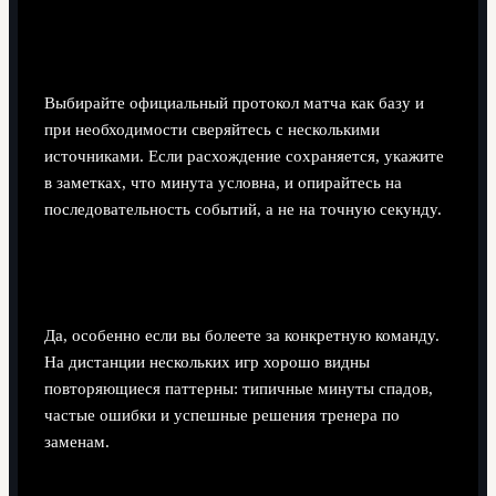
Что делать, если разные источники дают
разные минуты гола или замены?
Выбирайте официальный протокол матча как базу и
при необходимости сверяйтесь с несколькими
источниками. Если расхождение сохраняется, укажите
в заметках, что минута условна, и опирайтесь на
последовательность событий, а не на точную секунду.
Имеет ли смысл вести такую хронологию для
всех матчей, а не только топ-игр?
Да, особенно если вы болеете за конкретную команду.
На дистанции нескольких игр хорошо видны
повторяющиеся паттерны: типичные минуты спадов,
частые ошибки и успешные решения тренера по
заменам.
Поделиться