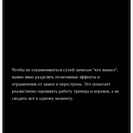
посещению игры и заранее покупаете "билеты на
матч реал мадрид осасуна ла лига", полезно знать
типичные минуты, когда тренеры делают решающие
изменения, чтобы понимать, когда особенно
внимательно следить за полем, а не отвлекаться.
Тактические последствия замен и
перестроек
Чтобы не ограничиваться сухой записью "кто вышел",
важно явно разделять позитивные эффекты и
ограничения от замен и перестроек. Это помогает
реалистично оценивать работу тренера и игроков, а не
сводить всё к одному моменту.