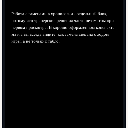
Работа с заменами в хронологии - отдельный блок,
потому что тренерские решения часто незаметны при
первом просмотре. В хорошо оформленном конспекте
матча вы всегда видите, как замена связана с ходом
игры, а не только с табло.
Тактическое обострение.
Команда проигрывает
или упирается в плотную оборону. Тренер
выпускает более атакующего игрока вместо
опорника. В хронологии отмечаете: минута, кто
ушёл/вышел, цель - добавить игроков между
линиями, итог - рост ударов и навесов с фланга.
Контроль преимущества.
Ведущая команда меняет
атакующего полузащитника на более
оборонительного. Фиксируете: минута, замена "для
контроля", дальнейшее снижение риска контратак
соперника и уменьшение количества его ударов.
Реакция на травму.
Игрок получает повреждение,