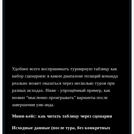
Недооценка прямого регламента.
В попытке
построить свои "справедливые" рейтинги легко
забыть, что именно официальный документ
определяет, кому достанется место в еврокубках, а
кому - стыки или прямое выбывание.
Что это значит для борьбы за титул,
еврокубки и выживание: сценарии
Удобнее всего воспринимать турнирную таблицу как
набор сценариев: в каком диапазоне позиций команда
реально может оказаться через несколько туров при
разных исходах. Ниже - упрощённый пример, как
можно "мысленно проигрывать" варианты после
завершения уик‑энда.
Мини‑кейс: как читать таблицу через сценарии
Исходные данные (после тура, без конкретных