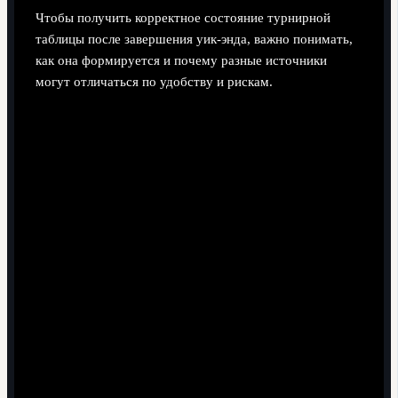
Чтобы получить корректное состояние турнирной
таблицы после завершения уик‑энда, важно понимать,
как она формируется и почему разные источники
могут отличаться по удобству и рискам.
Официальный ресурс. ла лига официальный сайт
расписание и турнирная таблица - базовый
ориентир по регламенту, критериям и техническим