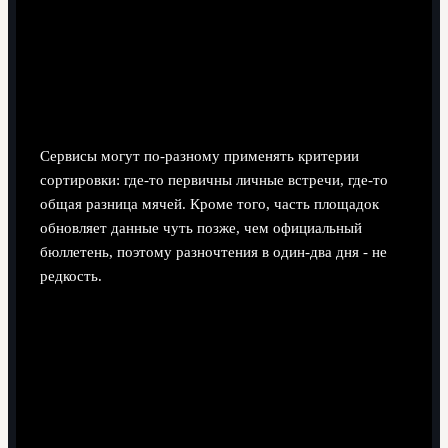
положениям команд
Почему разные сайты показывают разный
порядок команд при равенстве очков?
Сервисы могут по‑разному применять критерии
сортировки: где‑то первичны личные встречи, где‑то
общая разница мячей. Кроме того, часть площадок
обновляет данные чуть позже, чем официальный
бюллетень, поэтому разночтения в один‑два дня - не
редкость.