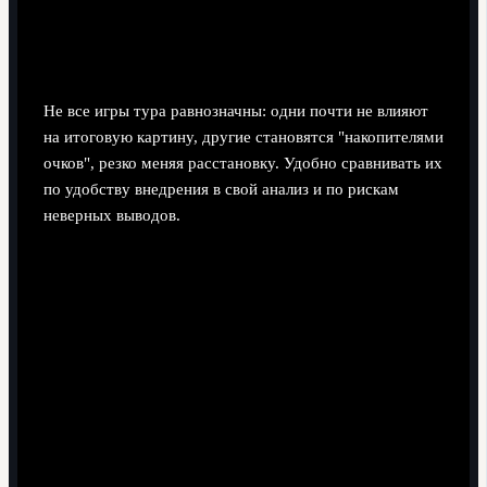
Матчи-накопители очков: какие
встречи переопределили позиции
Не все игры тура равнозначны: одни почти не влияют
на итоговую картину, другие становятся "накопителями
очков", резко меняя расстановку. Удобно сравнивать их
по удобству внедрения в свой анализ и по рискам
неверных выводов.