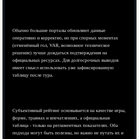
Насколько можно доверять "живым"
онлайн‑таблицам во время тура?
Обычно большие порталы обновляют данные
оперативно и корректно, но при спорных моментах
(отменённый гол, VAR, возможное техническое
решение) лучше дождаться подтверждения на
официальных ресурсах. Для долгосрочных выводов
имеет смысл использовать уже зафиксированную
таблицу после тура.
Почему у меня в личном "рейтинге силы"
команда выше, чем по реальной таблице?
Субъективный рейтинг основывается на качестве игры,
форме, травмах и впечатлениях, а официальная
таблица - только на регламентных показателях. Оба
подхода могут быть полезны, но важно не путать их и