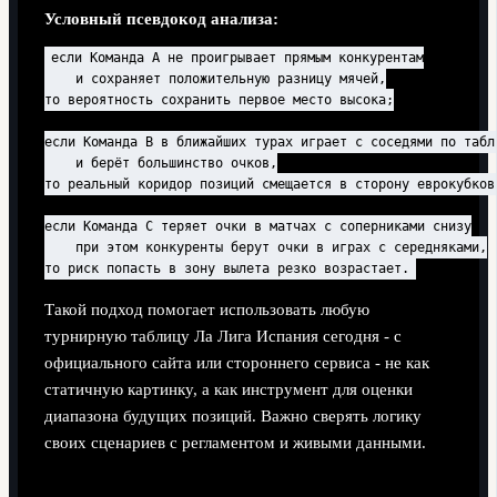
Условный псевдокод анализа:
если Команда A не проигрывает прямым конкурентам

    и сохраняет положительную разницу мячей,

то вероятность сохранить первое место высока;

если Команда B в ближайших турах играет с соседями по табли
    и берёт большинство очков,

то реальный коридор позиций смещается в сторону еврокубков;
если Команда C теряет очки в матчах с соперниками снизу

    при этом конкуренты берут очки в играх с середняками,

Такой подход помогает использовать любую
турнирную таблицу Ла Лига Испания сегодня - с
официального сайта или стороннего сервиса - не как
статичную картинку, а как инструмент для оценки
диапазона будущих позиций. Важно сверять логику
своих сценариев с регламентом и живыми данными.
Разбор типичных сомнений по