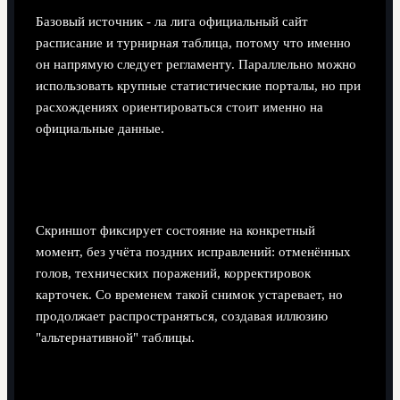
Базовый источник - ла лига официальный сайт
расписание и турнирная таблица, потому что именно
он напрямую следует регламенту. Параллельно можно
использовать крупные статистические порталы, но при
расхождениях ориентироваться стоит именно на
официальные данные.
Почему скриншоты таблицы из соцсетей
иногда не совпадают с текущей версией?
Скриншот фиксирует состояние на конкретный
момент, без учёта поздних исправлений: отменённых
голов, технических поражений, корректировок
карточек. Со временем такой снимок устаревает, но
продолжает распространяться, создавая иллюзию
"альтернативной" таблицы.
Как учитывать перенесённые матчи в своём