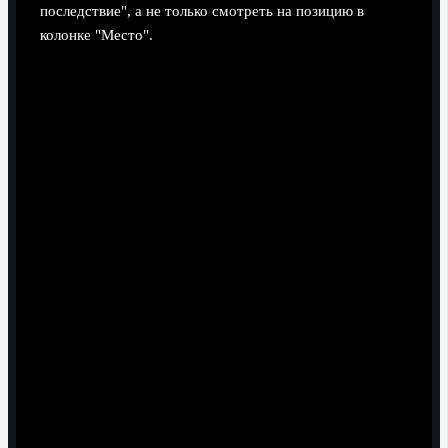
последствие", а не только смотреть на позицию в
колонке "Место".
Факт:
команда из верхней части таблицы
выигрывает у прямого конкурента.
Последствие:
тройной эффект - собственные очки, одновременная
потеря очков соперником и бонус в личных
встречах при равенстве очков в конце сезона.
Факт:
середняк обыгрывает аутсайдера, а команды
из топ‑группы между собой играют вничью.
Последствие:
при прочих равных середняк
сокращает разрыв сразу с несколькими клубами
выше, хотя формально поднимается всего на одну
строку.
Факт:
аутсайдер берёт неожиданную победу над
фаворитом.
Последствие:
плотность внизу таблицы
растёт, линия выживания смещается, давление на
команды середины повышается, потому что их
"запас по очкам" тает.