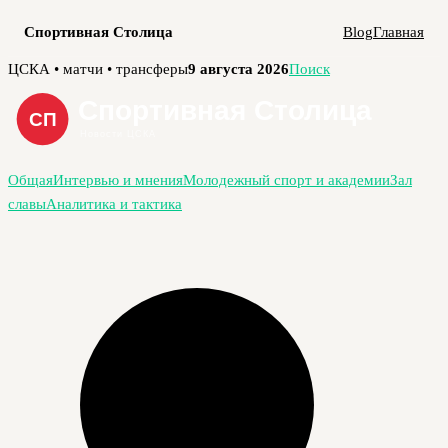
Спортивная Столица
Blog
Главная
Перейти
ЦСКА • матчи • трансферы
9 августа 2026
Поиск
к
содержимому
Общая
Интервью и мнения
Молодежный спорт и академии
Зал
славы
Аналитика и тактика