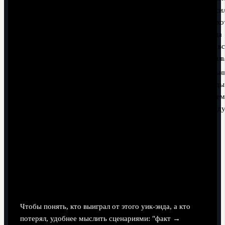
отброси
Команда
ниже, хо
4
-
-
-
-
D
разница
мячей вс
ещё силь
Остальн
команды 
...
...
...
...
...
...
текущем
расклад
тура.
Команды, которые поднялись и
упали: детальный разбор
перемещений
Чтобы понять, кто выиграл от этого уик‑энда, а кто
потерял, удобнее мыслить сценариями: "факт →