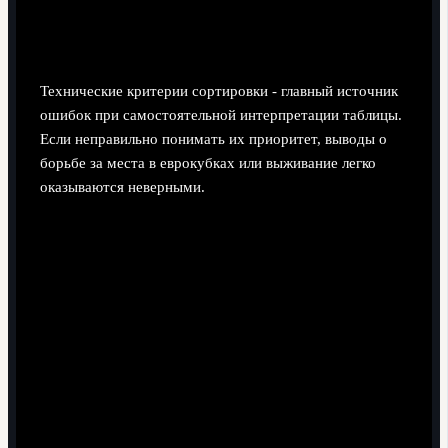
разницы мячей, личных встреч и
дисциплины
Технические критерии сортировки - главный источник
ошибок при самостоятельной интерпретации таблицы.
Если неправильно понимать их приоритет, выводы о
борьбе за места в еврокубках или выживание легко
оказываются неверными.
Смешивание общих и очных показателей.
Многие болельщики автоматически смотрят на
общую разницу мячей, хотя в некоторых случаях
первичны именно очные встречи. Отсюда
удивление: "Почему команда ниже, хотя разница
лучше?".
Неверная трактовка "голов на выезде".
В ряде
турниров этот критерий уже не играет роли, но по
инерции фанаты продолжают считать его важным,
перенося старые правила на текущий сезон.