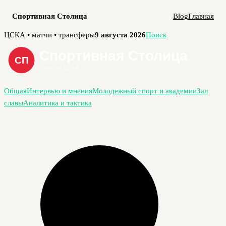
Спортивная Столица
Blog
Главная
Перейти
ЦСКА • матчи • трансферы
9 августа 2026
Поиск
к
содержимому
Общая
Интервью и мнения
Молодежный спорт и академии
Зал
славы
Аналитика и тактика