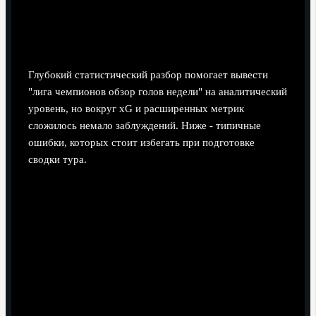
Глубокая статистика: удары, xG и
ключевые моменты
Глубокий статистический разбор помогает вывести
"лига чемпионов обзор голов недели" на аналитический
уровень, но вокруг xG и расширенных метрик
сложилось немало заблуждений. Ниже - типичные
ошибки, которых стоит избегать при подготовке
сводки тура.
Сведение оценки к количеству ударов.
Просто
считать удары бессмысленно: половина может
приходиться на блок защитников или дальние
попытки без перспектив. Важно смотреть
распределение ударов по зонам и ситуациям.
Непонимание природы xG.
Ожидаемые голы не
предсказывают будущее и не "оправдывают"
результат. Это описание качества созданных