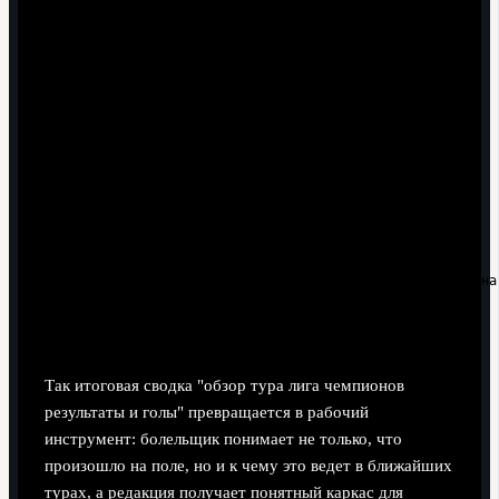
1. Собрать все результаты тура по группам.

2. Для каждой группы:

   - отметить, кто уже обеспечил выход;

   - кто зависит от себя;

   - кто рассчитывает на чужие осечки.

3. Сопоставить голы ключевых матчей с изменением шансов на 
4. Сформулировать по 1-2 тезиса прогноза:

   - ожидаемые сценарии последующего тура;

Так итоговая сводка "обзор тура лига чемпионов
результаты и голы" превращается в рабочий
инструмент: болельщик понимает не только, что
произошло на поле, но и к чему это ведет в ближайших
турах, а редакция получает понятный каркас для