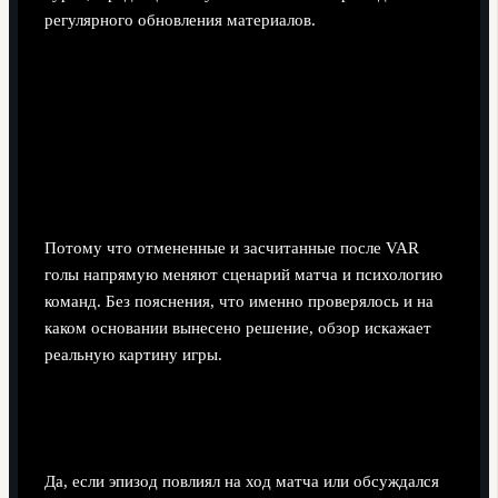
регулярного обновления материалов.
Разъяснения по спорным эпизодам
и регламенту
Почему в сводке голов недели важно отдельно
разбирать решения VAR?
Потому что отмененные и засчитанные после VAR
голы напрямую меняют сценарий матча и психологию
команд. Без пояснения, что именно проверялось и на
каком основании вынесено решение, обзор искажает
реальную картину игры.
Нужно ли включать в обзор эпизоды с
возможными, но не назначенными пенальти?
Да, если эпизод повлиял на ход матча или обсуждался