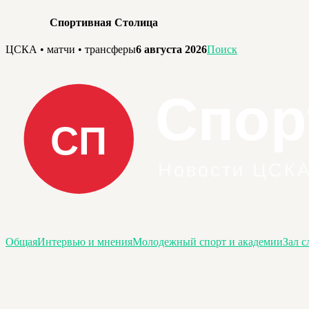
Спортивная Столица
Перейти
ЦСКА • матчи • трансферы
6 августа 2026
Поиск
к
содержимому
Общая
Интервью и мнения
Молодежный спорт и академии
Зал с