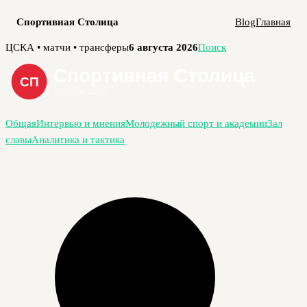
Спортивная Столица
Blog
Главная
Перейти
ЦСКА • матчи • трансферы
6 августа 2026
Поиск
к
содержимому
Общая
Интервью и мнения
Молодежный спорт и академии
Зал
славы
Аналитика и тактика