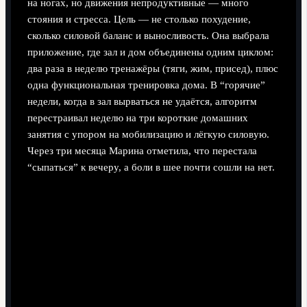
на ногах, но движения непродуктивные — много
стояния и стресса. Цель — не столько похудение,
сколько силовой баланс и выносливость. Она выбрала
приложение, где зал и дом объединены одним циклом:
два раза в неделю тренажёры (тяги, жим, присед), плюс
одна функциональная тренировка дома. В “горячие”
недели, когда в зал вырваться не удаётся, алгоритм
перестраивал неделю на три короткие домашних
занятия с упором на мобилизацию и лёгкую силовую.
Через три месяца Марина отметила, что перестала
“сыпаться” к вечеру, а боли в шее почти сошли на нет.
Как использовать зал с умом, а не только ради
селфи
Приложения помогают не тратить время на
хаотическое блуждание между тренажёрами. Хорошо,
когда в них для каждого упражнения есть: видео,