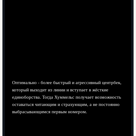
Как лучше подбирать партнёров по центру
обороны к Хуммельсу?
Оптимально - более быстрый и агрессивный центрбек,
который выходит из линии и вступает в жёсткие
единоборства. Тогда Хуммельс получает возможность
оставаться читающим и страхующим, а не постоянно
выбрасывающимся первым номером.
Нужен ли ему опорный полузащитник
"разрушитель" или лучше пасующий тип?