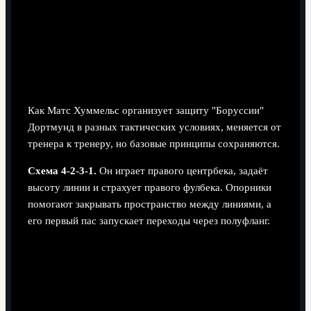
игрока, вынужденного постоянно выезжать на фланг
и соревноваться в скорости с вингерами.
Адаптация роли под разные схемы
тренеров и игровые сценарии
Как Матс Хуммельс организует защиту "Боруссии"
Дортмунд в разных тактических условиях, меняется от
тренера к тренеру, но базовые принципы сохраняются.
Схема 4-2-3-1.
Он играет правого центрбека, задаёт
высоту линии и страхует правого фулбека. Опорники
помогают закрывать пространство между линиями, а
его первый пас запускает переходы через полуфланг.