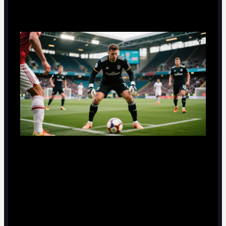
него
Миф о "слишком медленном" защитнике.
Тактику под Хуммельса строят не как под
спринтера, а как под защитника, который
выигрывает единоборства за счёт позиции и
тайминга. Ошибка тренеров - поднимать линию до
предела, не сокращая расстояние между линиями.