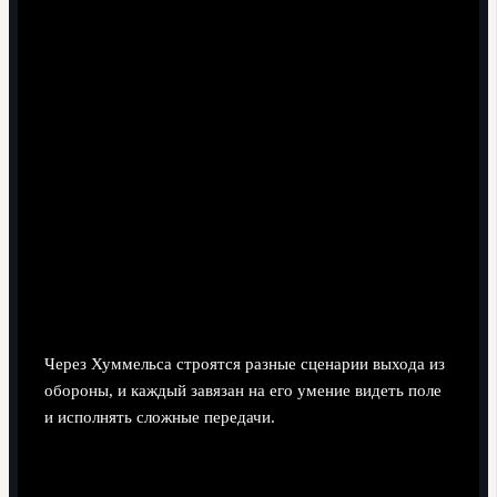
подборе или накрыть игрока, врывающегося из
глубины.
Мини-сценарий: оборона против
контратакующего соперника.
Линия поднимается
не до центра, а чуть ниже; Хуммельс даёт команду
не выбрасываться на мяч в центре, а сужаться и
перекрывать передачу на рывок за спину. Его задача
- считать момент, когда можно шагнуть вперёд и
поймать соперника в офсайд.
Игра из глубины: влияние на
подачу мяча и переходы в атаку
Через Хуммельса строятся разные сценарии выхода из
обороны, и каждый завязан на его умение видеть поле
и исполнять сложные передачи.