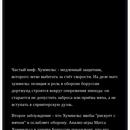
либеро, начинающего атаки из глубины.
В текущей матс хуммельс боруссия дортмунд
статистика сезона подчёркивает баланс: высокий
объём отборов и перехватов сочетается с большим
числом прогрессивных передач.
Опровержение популярных мифов о
стиле Хуммельса
Частый миф: Хуммельс - медленный защитник,
которого легко выбегать за счёт скорости. На деле матс
хуммельс позиция и роль в обороне боруссии
дортмунд строятся вокруг опережения эпизода: он
старается не допустить заброса или приёма мяча, а не
вступать в спринтерскую дуэль.
Второе заблуждение - что Хуммельс якобы "рискует с
мячом" и ослабляет оборону. Анализ игры Матса
Хуммельса в защите Боруссии показывает, что его