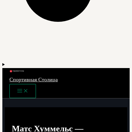
Спортивная Столица
Main
Menu
Матс Хуммельс —