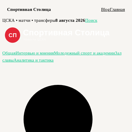
Спортивная Столица
Blog
Главная
Перейти
ЦСКА • матчи • трансферы
8 августа 2026
Поиск
к
содержимому
Общая
Интервью и мнения
Молодежный спорт и академии
Зал
славы
Аналитика и тактика