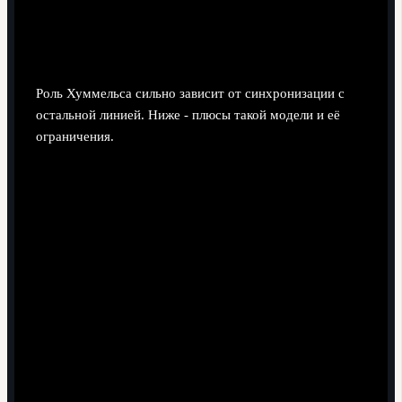
коммуникация с центральным и
фланговыми защитниками
Роль Хуммельса сильно зависит от синхронизации с
остальной линией. Ниже - плюсы такой модели и её
ограничения.
Преимущества:
Он берёт на себя командование линией: даёт
сигналы к выходу, сжатии и отступлению, что
уменьшает разрывы между защитой и полузащитой.
Партнёр-центрбек может играть агрессивнее
(выдвигаться за нападающим в полуфланг), зная,
что Хуммельс останется на подстраховке.
Крайние защитники смелее идут в атаку, так как при
потере мяча получают чёткую подсказку, кто и куда
откатывается.
За счёт постоянных подсказок снижается число