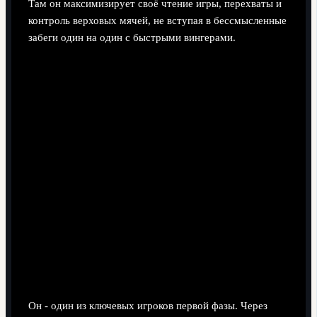
Там он максимизирует своё чтение игры, перехваты и
контроль верховых мячей, не вступая в бессмысленные
забеги один на один с быстрыми вингерами.
Насколько критична его роль при выходе из-
под прессинга?
Он - один из ключевых игроков первой фазы. Через