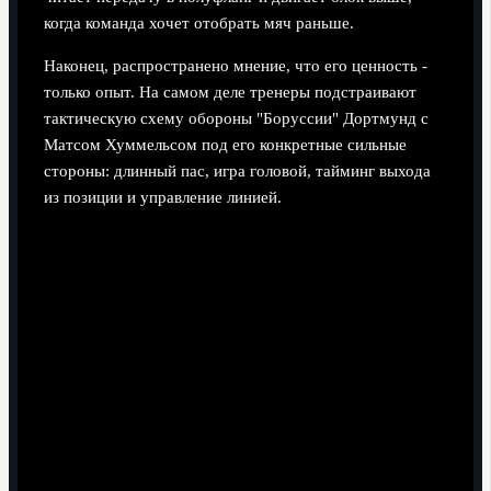
когда команда хочет отобрать мяч раньше.
Наконец, распространено мнение, что его ценность -
только опыт. На самом деле тренеры подстраивают
тактическую схему обороны "Боруссии" Дортмунд с
Матсом Хуммельсом под его конкретные сильные
стороны: длинный пас, игра головой, тайминг выхода
из позиции и управление линией.
Позиционная дисциплина: как
Хуммельс выстраивает линию и
читает игру
Задание высоты линии.
Он постоянно
контролирует расстояние между собой, вторым
центрбеком и опорником, жестами и голосом двигая
блок выше или ниже, чтобы не образовывалось
"озеро" между линиями.