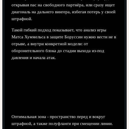
открывая пас на свободного партнёра, или сразу ищет
диагональ на дальнего вингера, избегая потерь у своей
штрафной.
Такой гибкий подход показывает, что анализ игры
Матса Хуммельса в защите Боруссии нужно вести не в
отрыве, а внутри конкретной модели: от
оборонительного блока до стадии выхода из-под
давления и начала атак.
Ответы на типичные сомнения по
игровой функции Хуммельса
В каких зонах поля Хуммельс наиболее
эффективен в обороне?
Оптимальная зона - пространство перед и вокруг
штрафной, а также полуфланги при смещении линии.