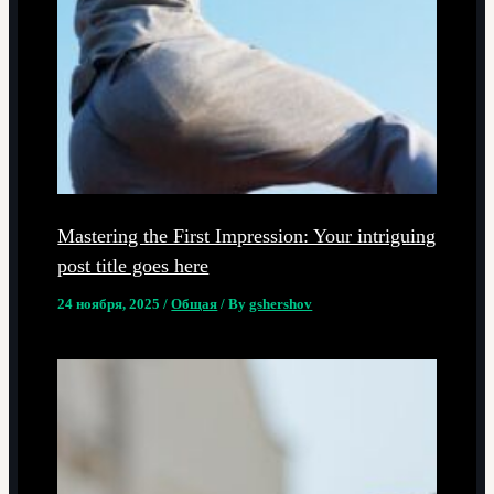
Mastering the First Impression: Your intriguing
post title goes here
24 ноября, 2025
/
Общая
/ By
gshershov