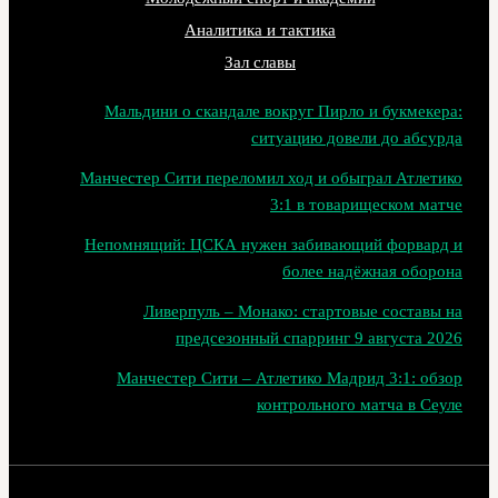
Аналитика и тактика
Зал славы
Мальдини о скандале вокруг Пирло и букмекера:
ситуацию довели до абсурда
Манчестер Сити переломил ход и обыграл Атлетико
3:1 в товарищеском матче
Непомнящий: ЦСКА нужен забивающий форвард и
более надёжная оборона
Ливерпуль – Монако: стартовые составы на
предсезонный спарринг 9 августа 2026
Манчестер Сити – Атлетико Мадрид 3:1: обзор
контрольного матча в Сеуле