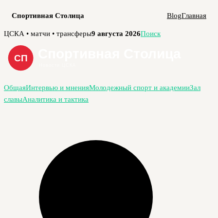
Спортивная Столица
Blog
Главная
Перейти
ЦСКА • матчи • трансферы
9 августа 2026
Поиск
к
содержимому
Общая
Интервью и мнения
Молодежный спорт и академии
Зал
славы
Аналитика и тактика