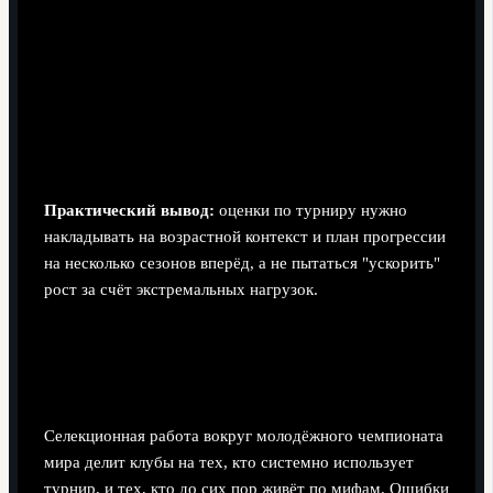
резкие смены статуса от "таланта академии" до
игрока, которого оценивает весь мир.
Зависимость от качества окружения: тренеры,
агенты, семья сильно влияют на траекторию.
Иллюзия "всё впереди", из-за которой часть игроков
не использует возможности для обучения на
максимум.
Практический вывод:
оценки по турниру нужно
накладывать на возрастной контекст и план прогрессии
на несколько сезонов вперёд, а не пытаться "ускорить"
рост за счёт экстремальных нагрузок.
Клубы и селекционные выводы:
кто выиграл и кто потерял
Селекционная работа вокруг молодёжного чемпионата
мира делит клубы на тех, кто системно использует
турнир, и тех, кто до сих пор живёт по мифам. Ошибки