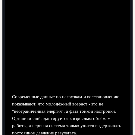
Академия:
строить обучение вокруг
универсальности: давать молодым попробовать
себя в соседних ролях, как это делают сборные на
турнире.
Аналитический отдел:
при просмотре матчей
турнирной стадии отмечать не только действия, но
и типичные тактические шаблоны, в которых игрок
участвует.
Наука о развитии: подготовка,
физика и возрастные пиковые окна
Современные данные по нагрузкам и восстановлению
показывают, что молодёжный возраст - это не
"неограниченная энергия", а фаза тонкой настройки.
Организм ещё адаптируется к взрослым объёмам
работы, а нервная система только учится выдерживать
постоянное давление результата.