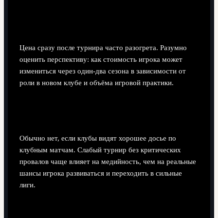
Насколько важна трансферная стоимость
сразу после турнира?
Цена сразу после турнира часто разогрета. Разумно
оценить перспективу: как стоимость игрока может
измениться через один-два сезона в зависимости от
роли в новом клубе и объёма игровой практики.
Может ли слабый турнир испортить карьеру
перспективного игрока?
Обычно нет, если клубы видят хорошее досье по
клубным матчам. Слабый турнир без критических
провалов чаще влияет на медийность, чем на реальные
шансы игрока развиваться и переходить в сильные
лиги.