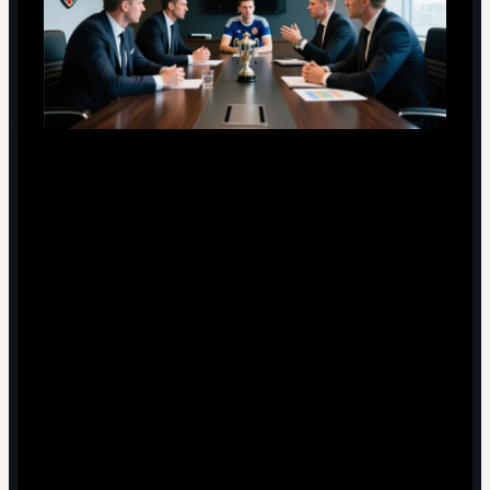
Клуб:
заранее планировать бюджеты и лимиты по
зарплатам, чтобы не поддаваться ажиотажу сразу
после турнира.
Агент:
использовать турнир как повод пересобрать
карьерный план клиента, а не только как аргумент
для повышения контракта.
Частный инвестор или фонд:
строить портфель из
нескольких игроков и разных лиг, а не делать ставку
на одного героя турнира.
Короткие практические ответы по