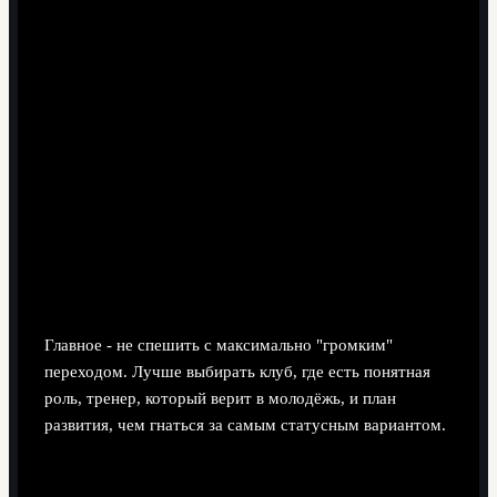
Как игроку и его окружению использовать
успех на турнире с пользой?
Главное - не спешить с максимально "громким"
переходом. Лучше выбирать клуб, где есть понятная
роль, тренер, который верит в молодёжь, и план
развития, чем гнаться за самым статусным вариантом.
Имеет ли смысл инвесторам ориентироваться