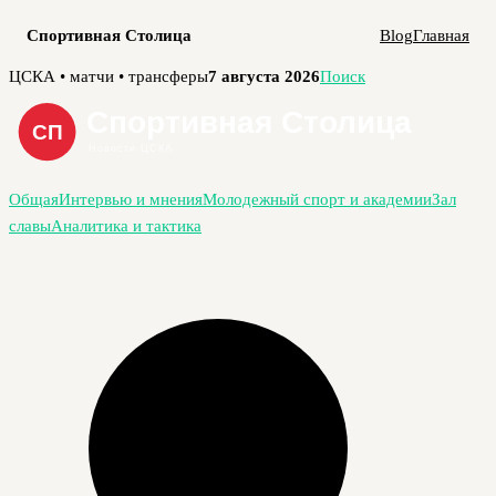
Спортивная Столица
Blog
Главная
Перейти
ЦСКА • матчи • трансферы
7 августа 2026
Поиск
к
содержимому
Общая
Интервью и мнения
Молодежный спорт и академии
Зал
славы
Аналитика и тактика