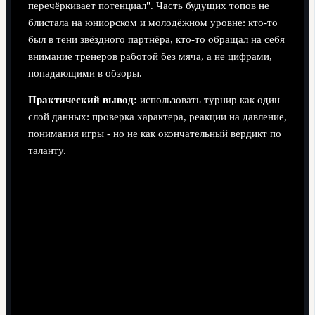
перечёркивает потенциал". Часть будущих топов не
блистала на юниорском и молодёжном уровне: кто-то
был в тени звёздного партнёра, кто-то обращал на себя
внимание тренеров работой без мяча, а не цифрами,
попадающими в обзоры.
Практический вывод:
использовать турнир как один
слой данных: проверка характера, реакции на давление,
понимания игры - но не как окончательный вердикт по
таланту.
Как применять эти выводы на практике
Спортивным директорам:
не делать финальные
выводы о трансфере игрока только по турниру,
обязательно сверять его клубное досье за несколько
сезонов.
Агентам:
выстраивать риторику с клубами вокруг
траектории развития, а не одного-двух ярких
матчей.