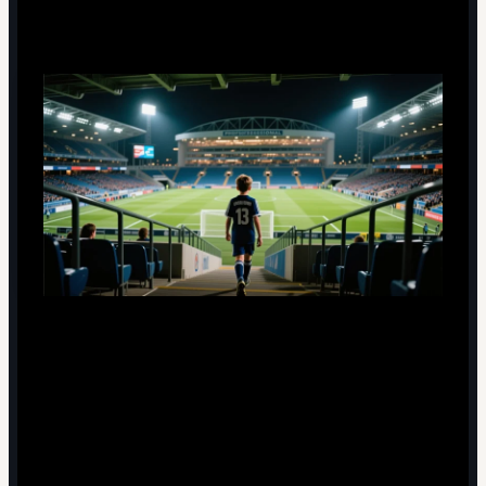
молодом футболе
Блистательная игра на турнире почти никогда не
равна немедленной готовности к уровню топ-лиг;
путь до вершины остаётся многоэтапным.
Стабильность решений под давлением важнее
зрелищных хайлайтов, особенно для прогнозов на
звёзд футбола после молодёжного чемпионата