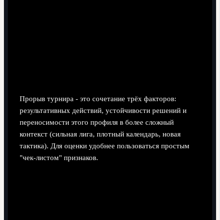
Болельщикам и СМИ:
осторожнее с ярлыками
"новый Мбаппе"; оценивать целостный профиль
игрока, а не только хайлайты.
Прорывные игроки: статистика,
стиль и потенциал трансфера
Прорыв турнира - это сочетание трёх факторов:
результативных действий, устойчивости решений и
переносимости этого профиля в более сложный
контекст (сильная лига, плотный календарь, новая
тактика). Для оценки удобнее пользоваться простым
"чек-листом" признаков.