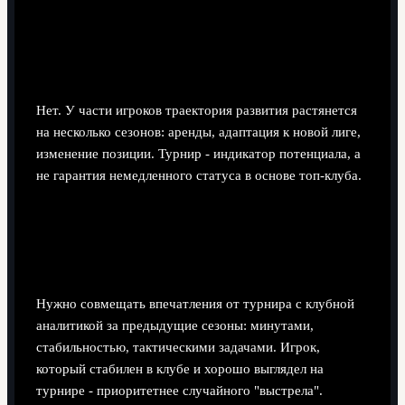
дальнейшей карьере участников
Стоит ли ждать мгновенного прорыва всех
звёзд турнира во взрослый футбол?
Нет. У части игроков траектория развития растянется
на несколько сезонов: аренды, адаптация к новой лиге,
изменение позиции. Турнир - индикатор потенциала, а
не гарантия немедленного статуса в основе топ-клуба.
Как клубу понять, кого покупать по итогам
турнира, а кого только продолжать
мониторить?
Нужно совмещать впечатления от турнира с клубной
аналитикой за предыдущие сезоны: минутами,
стабильностью, тактическими задачами. Игрок,
который стабилен в клубе и хорошо выглядел на
турнире - приоритетнее случайного "выстрела".