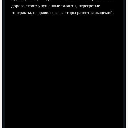
дорого стоят: упущенные таланты, перегретые
контракты, неправильные векторы развития академий.
Оценка по хайлайтам вместо полного досье.
Клубы, которые принимают решения только по
нарезкам с турнира, чаще переплачивают и
получают игроков, не готовых к их лиге.
Игнорирование "серых кардиналов".
Упускать
незаметных, но структурно важных игроков -
типичная ошибка, особенно когда внимание
приковано к техничным атакующим звёздочкам.
Ставка только на "громкие" сборные.
Выигрывают те, кто смотрит матчи менее
титулованных команд, где перспективные игроки
стоят дешевле и получают больше игрового
времени.
Отсутствие плана перехода.
Даже удачный
трансфер может "сгореть", если у клуба нет
понятной лестницы: аренда, ротация, интеграция в