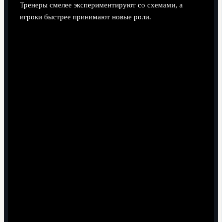
Тренеры смелее экспериментируют со схемами, а
игроки быстрее принимают новые роли.
Гипер-интенсивный прессинг "волнами".
Команды часто играют короткими мощными
отрезками давления, затем сознательно "отпускают"
соперника, чтобы восстановиться. Игроки,
умеющие считать ритм прессинга, ценятся
особенно высоко.
Инвертированные фулбеки и "ложные" роли.
Фланговые защитники активно смещаются в центр,
создавая численное преимущество в полузащите.
От них ждут не только выносливости, но и качества
игры в тесных зонах.
Позиционный ротационный футбол.
Форварды
уходят в глубину, "десятки" врываются в штрафную,
"шестёрки" опускаются в линию защитников.
Молодые игроки должны понимать несколько ролей
и быстро перестраиваться.