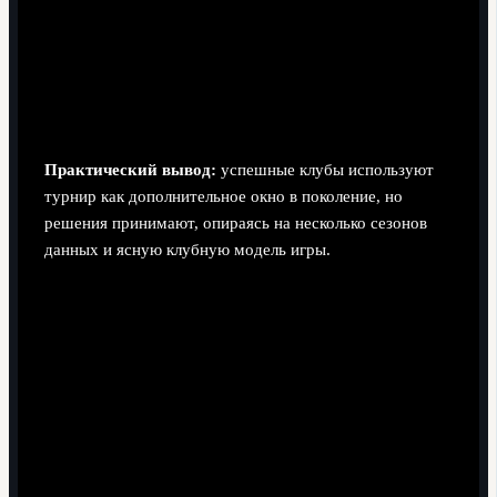
основу.
Смешение ролей с "лейблами".
Приход игрока
под ярлыком "будущая звезда" без чёткого
понимания его микророли в схеме ведёт к
разочарованию и падению стоимости.
Практический вывод:
успешные клубы используют
турнир как дополнительное окно в поколение, но
решения принимают, опираясь на несколько сезонов
данных и ясную клубную модель игры.