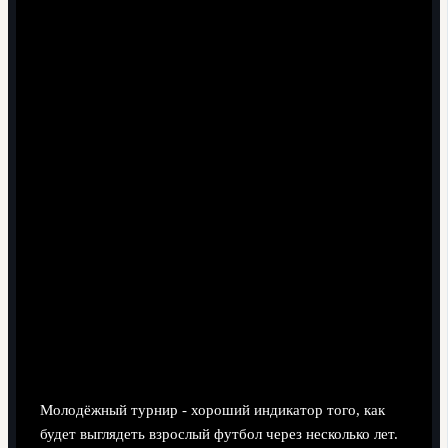
быстрый фильтр, чтобы понять, кого сразу
отправлять на углублённый анализ, а у кого
запросить дополнительное видео и данные.
Тренер молодёжной команды:
формировать
индивидуальные планы развития, выделяя, в какой
колонке таблицы находится игрок и какие риски
нужно сгладить.
Инвестор или фонд:
на основе профилей игроков
строить свои прогнозы на звёзд футбола после
молодёжного чемпионата мира и распределять
вложения по нескольким перспективным типажам, а
не одному.
Тактические тренды: что показал
турнир про современную игру
Молодёжный турнир - хороший индикатор того, как
будет выглядеть взрослый футбол через несколько лет.