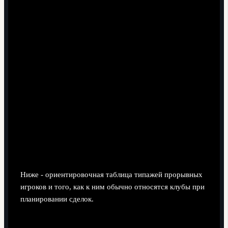
"сыпется" по мелким травмам.
Ментальная устойчивость.
После ошибок не
выпадает из игры, сохраняет инициативу, не боится
брать ответственность.
Транслируемость в клубный футбол.
Игровой
стиль сопоставим с требованиями крупных лиг, не
завязан на узкоспецифическую схему молодёжной
сборной.
Реалистичный коридор трансферной стоимости.
Клубы соотносят ожидания по цене с тем, как уже
сейчас оцениваются лучшие молодые футболисты
мира 2024 и их трансферная стоимость, избегая
эмоциональных переплат за хайп.
Ниже - ориентировочная таблица типажей прорывных
игроков и того, как к ним обычно относятcя клубы при
планировании сделок.
Тип игрока
Ключевые
Риск
Прогноз