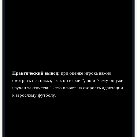
Условный отказ от "чистых" позиций.
На
турнире всё чаще видно, что игрок номинально
числится на одной позиции, но в фазе владения и
без мяча выполняет разные задачи. Это повышает
требования к футбольному "IQ".
Акцент на стандарты.
Расыгрыши угловых и
штрафных становятся всё более скриптовыми;
молодёжь учат заранее запрограммированным
паттернам, а не импровизации.
Практический вывод:
при оценке игрока важно
смотреть не только, "как он играет", но и "чему он уже
научен тактически" - это влияет на скорость адаптации
к взрослому футболу.
Мини-сценарии применения трендов
Клуб средней лиги:
искать игроков, уже
привыкших к ротации позиций - они быстрее усвоят
гибкие схемы без длительной адаптации.