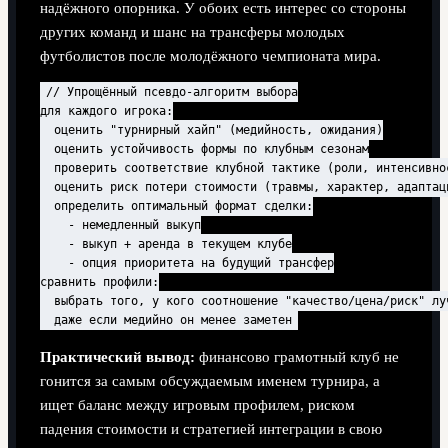
надёжного опорника. У обоих есть интерес со стороны
других команд и шанс на трансферы молодых
футболистов после молодёжного чемпионата мира.
// Упрощённый псевдо-алгоритм выбора

для каждого игрока:

  оценить "турнирный хайп" (медийность, ожидания)

  оценить устойчивость формы по клубным сезонам

  проверить соответствие клубной тактике (роли, интенсивнос
  оценить риск потери стоимости (травмы, характер, адаптаци
  определить оптимальный формат сделки:

    - немедленный выкуп

    - выкуп + аренда в текущем клубе

    - опция приоритета на будущий трансфер

сравнить профили:

  выбрать того, у кого соотношение "качество/цена/риск" луч
Практический вывод:
финансово грамотный клуб не
гонится за самым обсуждаемым именем турнира, а
ищет баланс между игровым профилем, риском
падения стоимости и стратегией интеграции в свою