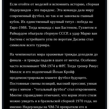
Если отойти от моделей и вспомнить историю, сборная
Нидерландов - это парадокс. Эта команда дала миру
современный футбол, но так и не завоевала главный
кубок. Их единственный крупный титул - победа на
Евро‑1988. Тогда команда с ван Бастеном, Гуллитом и
Райкардом обыграла сборную СССР, а удар Марко ван
Бастена с острейшего угла по воротам Дасаева стал
символом всего турнира.
На чемпионатах мира оранжевые трижды доходили до
финала - и трижды падали в шаге от мечты. Особенно
часто вспоминают ЧМ‑1974 в ФРГ. Тогда тренер Ринус
Михелс и его подопечный Йохан Кройф
продемонстрировали планете футбол будущего.
Постоянные смены позиций, высокий прессинг, умная
игра с мячом - "тотальный футбол" стал откровением.
Многие справедливо отмечают, что корни этого стиля
можно увидеть и в бразильской сборной 1970 года, но
именно Нидерланды на ЧМ‑74 превратили его в