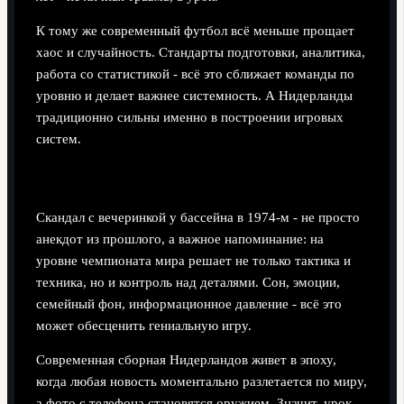
К тому же современный футбол всё меньше прощает
хаос и случайность. Стандарты подготовки, аналитика,
работа со статистикой - всё это сближает команды по
уровню и делает важнее системность. А Нидерланды
традиционно сильны именно в построении игровых
систем.
Чему их должна научить история Кройфа
Скандал с вечеринкой у бассейна в 1974-м - не просто
анекдот из прошлого, а важное напоминание: на
уровне чемпионата мира решает не только тактика и
техника, но и контроль над деталями. Сон, эмоции,
семейный фон, информационное давление - всё это
может обесценить гениальную игру.
Современная сборная Нидерландов живет в эпоху,
когда любая новость моментально разлетается по миру,
а фото с телефона становятся оружием. Значит, урок