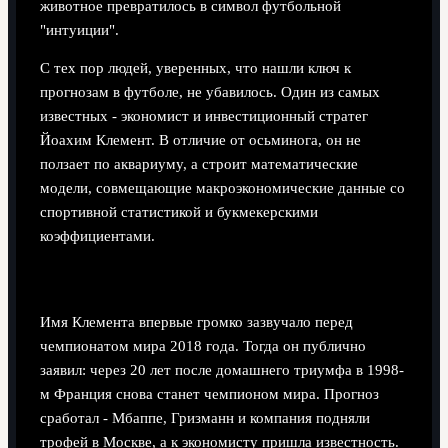
животное превратилось в символ футбольной
"интуиции".
С тех пор людей, уверенных, что нашли ключ к
прогнозам в футболе, не убавилось. Один из самых
известных - экономист и инвестиционный стратег
Йоахим Клемент. В отличие от осьминога, он не
ползает по аквариуму, а строит математические
модели, совмещающие макроэкономические данные со
спортивной статистикой и букмекерскими
коэффициентами.
Экономист, который обыгрывает букмекеров
Имя Клемента впервые громко зазвучало перед
чемпионатом мира 2018 года. Тогда он публично
заявил: через 20 лет после домашнего триумфа в 1998-
м Франция снова станет чемпионом мира. Прогноз
сработал - Мбаппе, Гризманн и компания подняли
трофей в Москве, а к экономисту пришла известность.