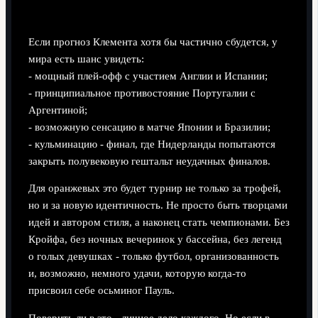
Что ждёт Нидерланды на ЧМ‑2026
Если прогноз Клемента хотя бы частично сбудется, у
мира есть шанс увидеть:
- мощный плей-офф с участием Англии и Испании;
- принципиальное противостояние Португалии с
Аргентиной;
- возможную сенсацию в матче Японии и Бразилии;
- кульминацию - финал, где Нидерланды попытаются
закрыть полувековую гештальт неудачных финалов.
Для оранжевых это будет турнир не только за трофей,
но и за новую идентичность. Не просто быть творцами
идей и автором стиля, а наконец стать чемпионами. Без
Кройфа, без ночных вечеринок у бассейна, без легенд
о голых девушках - только футбол, организованность
и, возможно, немного удачи, которую когда-то
присвоил себе осьминог Пауль.
Поверить ли в это - личное дело каждого. Но если в