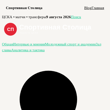
Спортивная Столица
Blog
Главная
Перейти
ЦСКА • матчи • трансферы
9 августа 2026
Поиск
к
содержимому
Общая
Интервью и мнения
Молодежный спорт и академии
Зал
славы
Аналитика и тактика