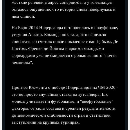
жёсткие реплики в адрес соперников, а у голландцев
осталось ощущение, что история снова повернулась к
ним спиной.
На Евро‑2024 Нидерланды остановились в полуфинале,
уступив Англии. Команда показала, что её нельзя
списывать со счетов: новое поколение с ван Дейком, Де
Лигтом, Френки де Йонгом и яркими молодыми
форвардами уже не смиряется с ролью вечного "почти
чемпиона".
Почему именно сейчас им верят
Прогноз Клемента о победе Нидерландов на ЧМ‑2026 -
это не просто случайная ставка на аутсайдера. Его
модель учитывает и футбольные, и "внефутбольные"
факторы: от силы состава и средней результативности
до экономической стабильности стран и статистики
выступлений на крупных турнирах.