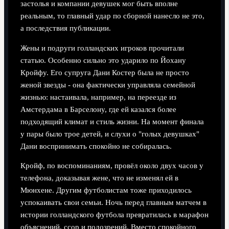
застолья и компании девушек мог быть вполне
реальным, то главный удар по сборной нанесло не это,
а последствия публикации.
Жены и подруги голландских игроков прочитали
статью. Особенно сильно это ударило по Йохану
Кройфу. Его супруга Дани Костер была не просто
женой звезды - она фактически управляла семейной
жизнью: настаивала, например, на переезде из
Амстердама в Барселону, где ей казался более
подходящий климат и стиль жизни. На момент финала
у пары было трое детей, и слухи о "голых девушках"
Дани воспринимать спокойно не собиралась.
Кройф, по воспоминаниям, провёл около двух часов у
телефона, доказывая жене, что не изменял ей в
Мюнхене. Другим футболистам тоже приходилось
успокаивать свои семьи. Ночь перед главным матчем в
истории голландского футбола превратилась в марафон
объяснений, ссор и подозрений. Вместо спокойного