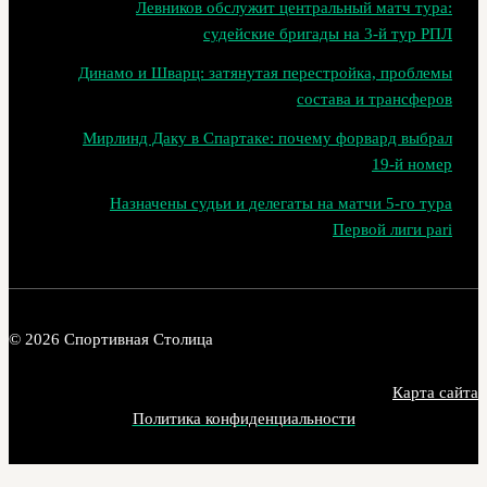
Левников обслужит центральный матч тура:
судейские бригады на 3‑й тур РПЛ
Динамо и Шварц: затянутая перестройка, проблемы
состава и трансферов
Мирлинд Даку в Спартаке: почему форвард выбрал
19‑й номер
Назначены судьи и делегаты на матчи 5-го тура
Первой лиги pari
© 2026 Спортивная Столица
Карта сайта
Политика конфиденциальности