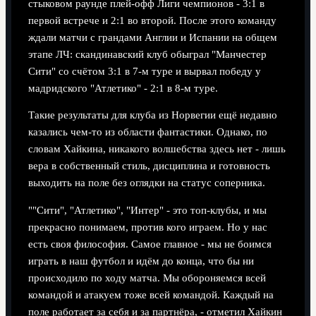
стыковом раунде плей-офф Лиги чемпионов - 3:1 в
первой встрече и 2:1 во второй. После этого команду
ждали матчи с грандами Англии и Испании на общем
этапе ЛЧ: скандинавский клуб обыграл "Манчестер
Сити" со счётом 3:1 в 7-м туре и вырвал победу у
мадридского "Атлетико" - 2:1 в 8-м туре.
Такие результаты для клуба из Норвегии ещё недавно
казались чем-то из области фантастики. Однако, по
словам Хайкина, никакого волшебства здесь нет - лишь
вера в собственный стиль, дисциплина и готовность
выходить на поле без оглядки на статус соперника.
""Сити", "Атлетико", "Интер" - это топ-клубы, и мы
прекрасно понимаем, против кого играем. Но у нас
есть своя философия. Самое главное - мы не боимся
играть в наш футбол и идём до конца, что бы ни
происходило по ходу матча. Мы обороняемся всей
командой и атакуем тоже всей командой. Каждый на
поле работает за себя и за партнёра, - отметил Хайкин