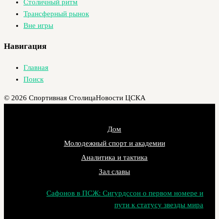
Столичный ритм
Трансферный рынок
Вне игры
Навигация
Главная
Поиск
© 2026 Спортивная Столица
Новости ЦСКА
Дом
Молодежный спорт и академии
Аналитика и тактика
Зал славы
Сафонов в ПСЖ: Сигурдссон о первом номере и
пути к статусу звезды мира