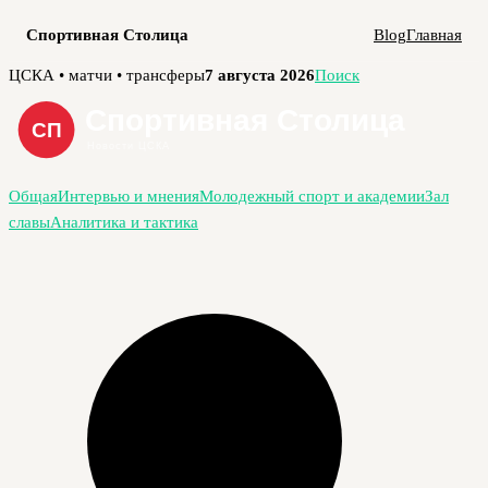
Спортивная Столица
Blog
Главная
Перейти
ЦСКА • матчи • трансферы
7 августа 2026
Поиск
к
содержимому
Общая
Интервью и мнения
Молодежный спорт и академии
Зал
славы
Аналитика и тактика