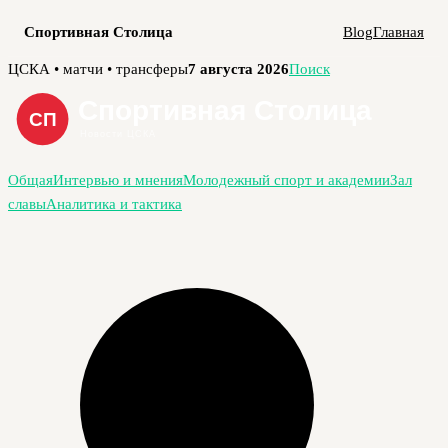
Спортивная Столица
Blog
Главная
Перейти
ЦСКА • матчи • трансферы
7 августа 2026
Поиск
к
содержимому
Общая
Интервью и мнения
Молодежный спорт и академии
Зал
славы
Аналитика и тактика