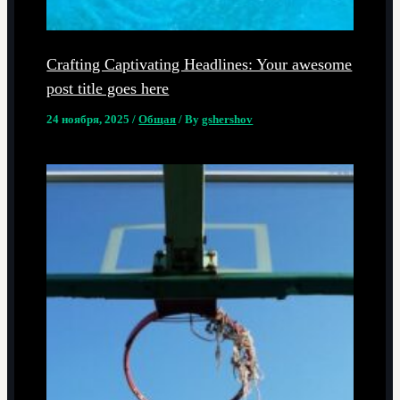
Crafting Captivating Headlines: Your awesome
post title goes here
24 ноября, 2025
/
Общая
/ By
gshershov