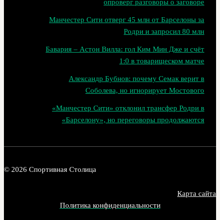
опроверг разговоры о заговоре
Манчестер Сити отверг 45 млн от Барселоны за
Родри и запросил 80 млн
Бавария – Астон Вилла: гол Ким Мин Дже и счёт
1:0 в товарищеском матче
Александр Бубнов: почему Семак верит в
Соболева, но игнорирует Мостового
«Манчестер Сити» отклонил трансфер Родри в
«Барселону», но переговоры продолжаются
© 2026 Спортивная Столица
Карта сайта
Политика конфиденциальности