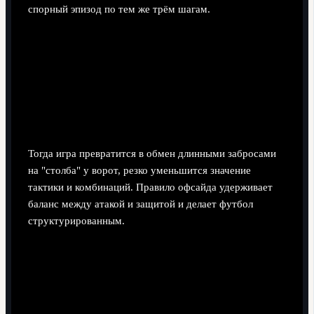
спорный эпизод по тем же трём шагам.
Ответы на типовые вопросы
новичков об офсайде
Почему просто нельзя отменить офсайд и
разрешить стоять у ворот?
Тогда игра превратится в обмен длинными забросами
на "столба" у ворот, резко уменьшится значение
тактики и комбинаций. Правило офсайда удерживает
баланс между атакой и защитой и делает футбол
структурированным.