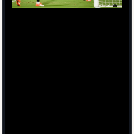
Игрок находится на половине поля соперника и
участвует в атаке на эти ворота.
В момент, когда партнёр выполняет передачу или
наносит удар, этот игрок ближе к линии ворот, чем
мяч и предпоследний защитник соперника (обычно -
последний полевой плюс вратарь).
Игрок получает мяч от партнёра или явно пытается
его получить, вмешиваясь в игру (касание мяча,
попытка сыграть, создание помех защитнику или
вратарю).
Если мяч пришёл к игроку от соперника после
осознанной игры соперника (передача, вынос, не
рикошет), офсайда нет, даже если его позиция была
"вне игры".
Положение вне игры отсутствует при получении
мяча напрямую с удара от ворот, вбрасывания из