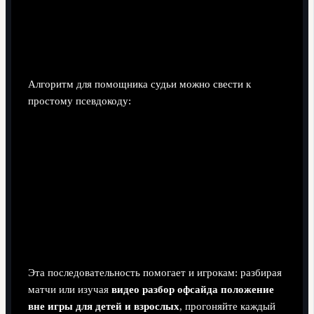
Алгоритм для помощника судьи можно свести к
простому псевдокоду:
1) Мяч сыгран игроком атакующей команды вперёд?
2) Есть ли атакующий, который на половине
соперника ближе к воротам, чем мяч и
предпоследний защитник, именно в этот момент?
3) Этот игрок касается мяча, пытается сыграть им
или мешает сопернику?
Если "да" на все три вопроса - ассистент поднимает
флажок, фиксируя положение вне игры.
Эта последовательность помогает и игрокам: разбирая
матчи или изучая
видео разбор офсайда положение
вне игры для детей и взрослых
, прогоняйте каждый