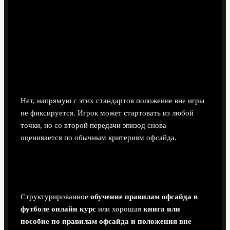
Есть ли офсайд при розыгрыше углового, аута
или удара от ворот?
Нет, напрямую с этих стандартов положение вне игры
не фиксируется. Игрок может стартовать из любой
точки, но со второй передачи эпизод снова
оценивается по обычным критериям офсайда.
Чем полезны курсы, видео и книги по офсайду
для любителей?
Структурированное
обучение правилам офсайда в
футболе онлайн курс
или хорошая
книга или
пособие по правилам офсайда и положения вне