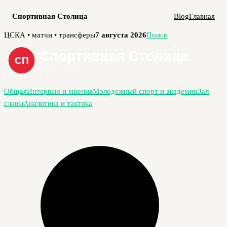
Спортивная Столица
Blog
Главная
Перейти
ЦСКА • матчи • трансферы
7 августа 2026
Поиск
к
содержимому
Общая
Интервью и мнения
Молодежный спорт и академии
Зал
славы
Аналитика и тактика