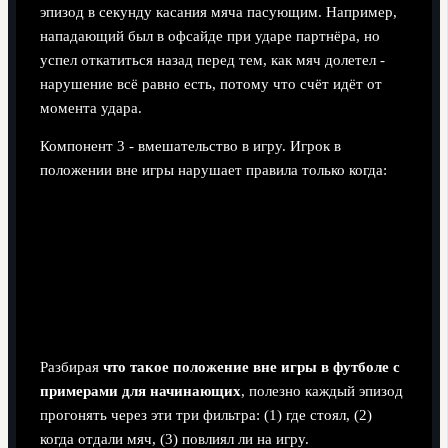
эпизод в секунду касания мяча пасующим. Например,
нападающий был в офсайде при ударе партнёра, но
успел откатиться назад перед тем, как мяч долетел -
нарушение всё равно есть, потому что счёт идёт от
момента удара.
Компонент 3 - вмешательство в игру. Игрок в
положении вне игры нарушает правила только когда:
играет мячом или явно пытается сыграть;
мешает сопернику (закрывает обзор, блокирует
траекторию движения, отвлекает финтами рядом с
мячом);
получает преимущество от рикошета или отскока
мяча от штанги или соперника.
Разбирая
что такое положение вне игры в футболе с
примерами для начинающих
, полезно каждый эпизод
прогонять через эти три фильтра: (1) где стоял, (2)
когда отдали мяч, (3) повлиял ли на игру.