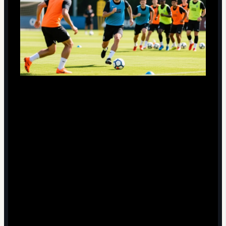
Нападающим: в момент передачи старайтесь быть
минимум на одной линии с защитником, а не "за его
спиной". Учитесь стартовать на рывок чуть позже, а
не заранее.
Полузащитникам: смотрите не только на партнёра,
но и на линию защиты соперника. Подавайте и
пасуйте в свободные зоны, а не "в игрока", который
может быть в офсайде.
Защитникам: держите компактную линию и
договоритесь, кто даёт команду "выше" или "шаг
вперёд", чтобы искусственно загонять соперников в