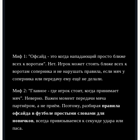
видео или онлайн курсе, останавливая эпизод ровно
в момент передачи мяча вперёд.
Распространённые мифы об
офсайде и их опровержения
Миф 1: "Офсайд - это когда нападающий просто ближе
всех к воротам". Нет. Игрок может стоять ближе всех к
воротам соперника и не нарушать правила, если мяч у
соперника или передачу ему ещё не делали.
Миф 2: "Главное - где игрок стоит, когда принимает
мяч". Неверно. Важен момент передачи мяча
партнёром, а не приём. Поэтому, разбирая
правила
офсайда в футболе простыми словами для
новичков
, всегда привязываемся к секунде удара или
паса.