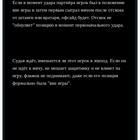
Если в момент удара партнёра игрок был в положении
вне игры и затем первым сыграл мячом после отскока
от штанги или вратаря, офсайд будет. Отскок не
"обнуляет" позицию в момент первоначального удара.
Почему иногда мяч летит к игроку в офсайде,
но судья не свистит сразу?
Судья ждёт, вмешается ли этот игрок в эпизод. Если он
не идёт к мячу, не мешает защитнику и не влияет на
игру, флажок не поднимают, даже если его позиция
формально была "вне игры".