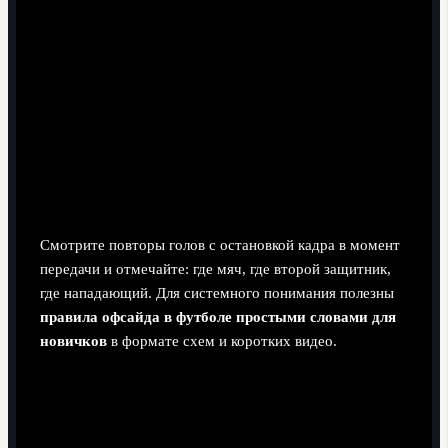
Как быстрее всего понять правило офсайда на
практике?
Смотрите повторы голов с остановкой кадра в момент
передачи и отмечайте: где мяч, где второй защитник,
где нападающий. Для системного понимания полезны
правила офсайда в футболе простыми словами для
новичков
в формате схем и коротких видео.
Есть ли офсайд, если мяч отскакивает от
штанги или вратаря?