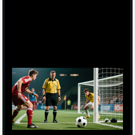
аута или углового, независимо от позиции игрока.
Фиксируется не "стояние" в офсайде, а именно
активное участие: если игрок не влияет на эпизод,
судья продолжит игру.
Три компонента офсайда: позиция,
момент передачи и вмешательство