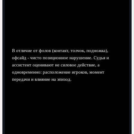
это не положение вне игры, эпизод продолжается.
Как судья фиксирует офсайд и чем
это отличается от других
нарушений
В отличие от фолов (контакт, толчок, подножка),
офсайд - чисто позиционное нарушение. Судья и
ассистент оценивают не силовое действие, а
одновременно: расположение игроков, момент
передачи и влияние на эпизод.