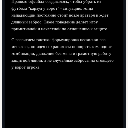
Правило офсайда создавалось, чтобы убрать из
футбола "караул у ворот" - ситуацию, когда
нападающий постоянно стоит возле вратаря и ждёт
длинный заброс. Такое поведение делает игру
примитивной и нечестной по отношению к защите.
С развитием тактики формулировка несколько раз
менялась, но идея сохранилась: поощрять командные
комбинации, движение без мяча и грамотную работу
защитной линии, а не случайные забросы на стоящего
у ворот игрока.
Что даёт правило:
заставляет атакующих двигаться и тайминговать
рывки, а не просто ждать мяч у ворот;
позволяет защите играть организованной линией
и выстраивать искусственный офсайд;
делает игру более зрелищной за счёт
комбинаций, разрезающих передач и забеганий
из глубины.