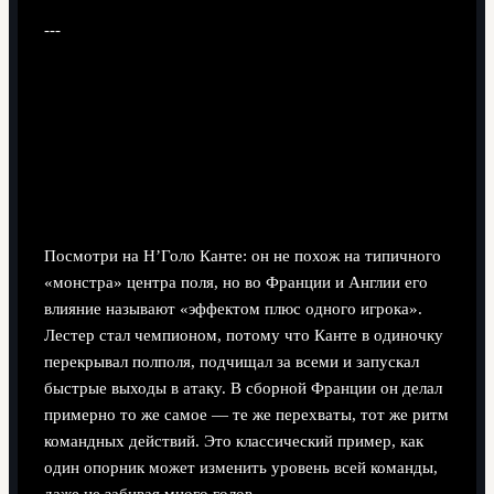
---
Вдохновляющие примеры: от тихих
тружеников до звезд
Как «разрушители» переворачивали сезоны и
турниры
Посмотри на Н’Голо Канте: он не похож на типичного
«монстра» центра поля, но во Франции и Англии его
влияние называют «эффектом плюс одного игрока».
Лестер стал чемпионом, потому что Канте в одиночку
перекрывал полполя, подчищал за всеми и запускал
быстрые выходы в атаку. В сборной Франции он делал
примерно то же самое — те же перехваты, тот же ритм
командных действий. Это классический пример, как
один опорник может изменить уровень всей команды,