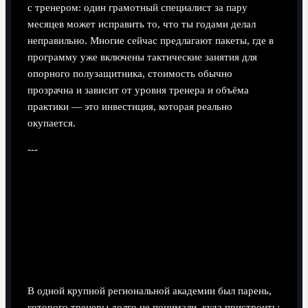
с тренером: один грамотный специалист за пару
месяцев может исправить то, что ты годами делал
неправильно. Многие сейчас предлагают пакеты, где в
программу уже включены тактические занятия для
опорного полузащитника, стоимость обычно
прозрачна и зависит от уровня тренера и объёма
практики — это инвестиция, которая реально
окупается.
---
Кейсы успешных «проектов» из
академий и клубов
Как из «лишнего» игрока делают ключевого
опорника
В одной крупной региональной академии был парень,
которого тренеры долго не понимали, куда пристроить: