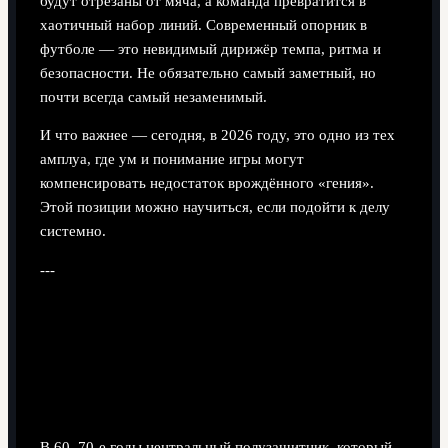
будут отрезаны от мяча, а команда превратится в
хаотичный набор линий. Современный опорник в
футболе — это невидимый дирижёр темпа, ритма и
безопасности. Не обязательно самый заметный, но
почти всегда самый незаменимый.
И что важнее — сегодня, в 2026 году, это одно из тех
амплуа, где ум и понимание игры могут
компенсировать недостаток врождённого «гения».
Этой позиции можно научиться, если подойти к делу
системно.
---
Немного истории: как опорник
превратился в ключ к балансу
От «чистильщика» к архитектору игры
В 60–70‑е годы центральный полузащитник, который