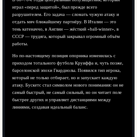
играл «перед защитой», был прежде всего
разрушителем. Его задача — сломать чужую атаку и
отдать мяч ближайшему партнёру. В Италии — это
тень катеначчо, в Англии — жёсткий «ball-winner», в
СССР — трудяга, который закрывал огромный объём
работы.
Но по-настоящему позиция опорника изменилась с
приходом тотального футбола Круиффа и, чуть позже,
барселонской эпохи Гвардиолы. Появился тип игрока,
который не только отбирает, но и запускает каждую
атаку. Бускетс стал символом нового понимания: он не
самый быстрый, не самый сильный, но он читает поле
быстрее других и управляет дистанциями между
линиями, создавая идеальный баланс.
Почему 2020‑е окончательно
«перепридумали» опорника