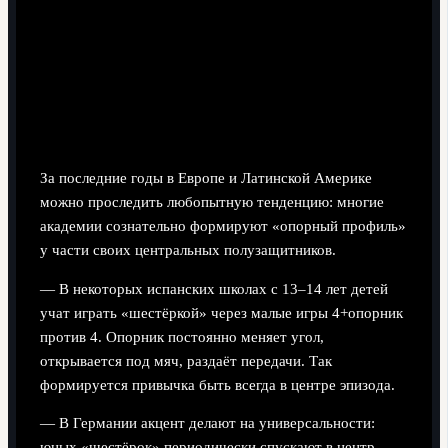
Кейсы успешных проектов: как
растят современных опорников
Академии, которые сделали ставку на центр
поля
За последние годы в Европе и Латинской Америке
можно проследить любопытную тенденцию: многие
академии сознательно формируют «опорный профиль»
у части своих центральных полузащитников.
— В некоторых испанских школах с 13–14 лет детей
учат играть «шестёркой» через малые игры 4+опорник
против 4. Опорник постоянно меняет угол,
открывается под мяч, раздаёт передачи. Так
формируется привычка быть всегда в центре эпизода.
— В Германии акцент делают на универсальности:
юных «шестёрок» периодически спускают в центр