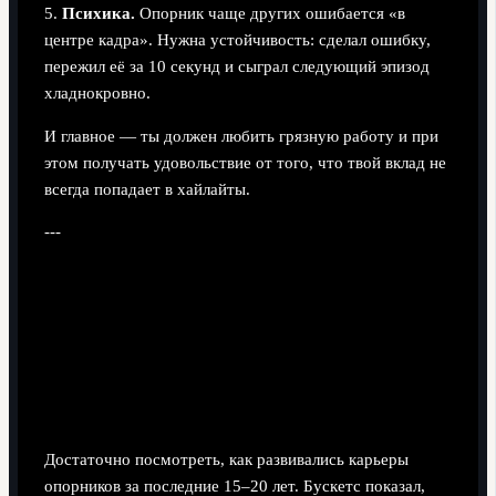
5.
Психика.
Опорник чаще других ошибается «в
центре кадра». Нужна устойчивость: сделал ошибку,
пережил её за 10 секунд и сыграл следующий эпизод
хладнокровно.
И главное — ты должен любить грязную работу и при
этом получать удовольствие от того, что твой вклад не
всегда попадает в хайлайты.
---
Вдохновляющие примеры: от
Бускетса до новых «шестёрок»
Игроки, которые изменили отношение к
позиции
Достаточно посмотреть, как развивались карьеры
опорников за последние 15–20 лет. Бускетс показал,