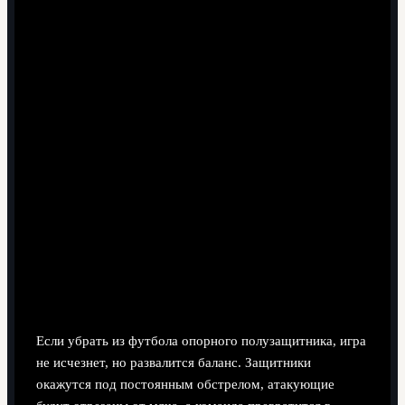
8 минут чтения
Почему современный опорник —
это не «чернорабочий», а мозг
команды
Если убрать из футбола опорного полузащитника, игра
не исчезнет, но развалится баланс. Защитники
окажутся под постоянным обстрелом, атакующие