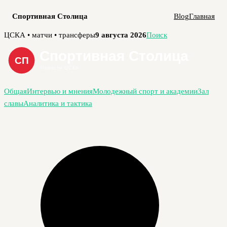
Спортивная Столица
Blog
Главная
Перейти
ЦСКА • матчи • трансферы
9 августа 2026
Поиск
к
содержимому
Общая
Интервью и мнения
Молодежный спорт и академии
Зал
славы
Аналитика и тактика