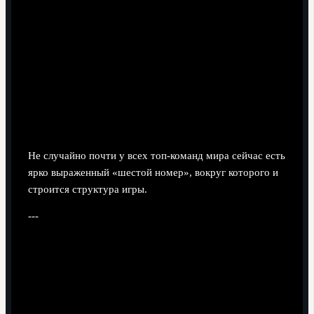
Не случайно почти у всех топ-команд мира сейчас есть
ярко выраженный «шестой номер», вокруг которого и
строится структура игры.
---
Опорник сегодня: набор
компетенций, а не просто позиция
Какие качества решают в 2026 году