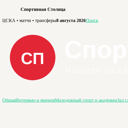
Спортивная Столица
Перейти
ЦСКА • матчи • трансферы
8 августа 2026
Поиск
к
содержимому
Общая
Интервью и мнения
Молодежный спорт и академии
Зал с