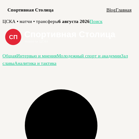
Спортивная Столица
Blog
Главная
Перейти
ЦСКА • матчи • трансферы
6 августа 2026
Поиск
к
содержимому
Общая
Интервью и мнения
Молодежный спорт и академии
Зал
славы
Аналитика и тактика