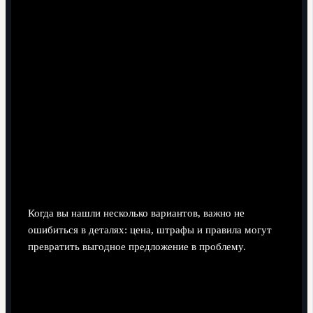
Уточните, где официальные фан-зоны и возможные
зоны массового скопления, чтобы заранее
спланировать обходные пути.
Сохраните офлайн-карту района и скриншоты
маршрута до и от стадиона.
Проверьте, как быстро можно добраться с квартиры
до вокзала или аэропорта после матча, если вы
уезжаете сразу.
Быстрое сравнение цены, условий
заселения и штрафов
Когда вы нашли несколько вариантов, важно не
ошибиться в деталях: цена, штрафы и правила могут
превратить выгодное предложение в проблему.