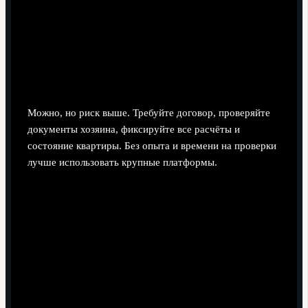
сомнениям болельщиков
Можно ли безопасно снимать квартиру
посуточно недалеко от стадиона без
посредников?
Можно, но риск выше. Требуйте договор, проверяйте
документы хозяина, фиксируйте все расчёты и
состояние квартиры. Без опыта и времени на проверки
лучше использовать крупные платформы.