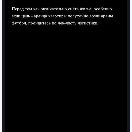
Перед тем как окончательно снять жильё, особенно
если цель - аренда квартиры посуточно возле арены
футбол, пройдитесь по чек-листу логистики.
Проверьте время пути до стадиона в картах не
только на сейчас, но и примерно в часы начала и
окончания матча.
Смотрите варианты маршрутов: пешком, на метро/
электричке, на автобусе, такси; оцените, что будет
надёжнее при перекрытиях.
Уточните, есть ли поблизости от квартиры ночной
транспорт или каршеринг на случай позднего
возвращения.
Оцените безопасность района вечером и ночью:
освещённость улиц, поток людей, наличие кафе и
магазинов.
Проверьте, нет ли между жильём и ареной крупных
транспортных узлов с частыми пробками.