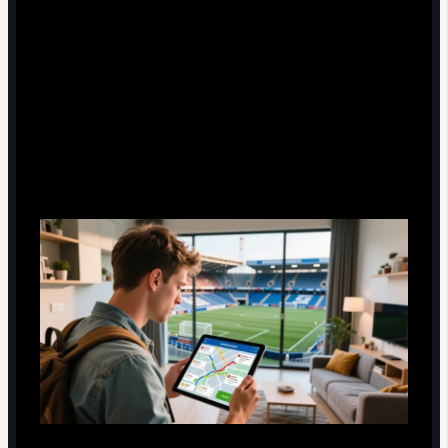
Один звонок хозяину
. Уточните заезд, оплату,
правила и сохраните контакты.
Фото при заезде
. За 5 минут снимите видео
квартиры и отправьте пару фото хозяину в чат.
Оценка логистики: расстояние,
транспорт и время прохода к арене