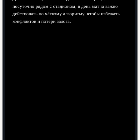
посуточно рядом с стадионом, в день матча важно
действовать по чёткому алгоритму, чтобы избежать
конфликтов и потери залога.
Приём жилья до матча
При прибытии проверьте адрес, подъезд и этаж,
сравните вид квартиры с фото в объявлении.
Сделайте фото/видео всех комнат, техники и
спорных мест, отправьте хозяину в чат.
Уточните, где оставить ключи, если будете
уезжать рано утром или поздно ночью.
Поведение во время матча и после
Сразу после игры не планируйте шумные
вечеринки в квартире, особенно в домах с
жёсткими правилами тишины.
Отслеживайте время окончания аренды, чтобы не
выйти за рамки и не получить штраф за
опоздание.
Сдача жилья