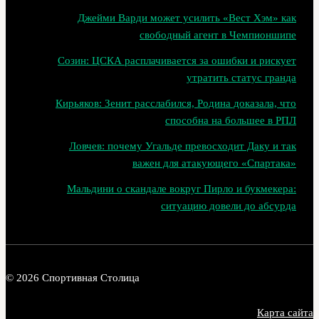
Джейми Варди может усилить «Вест Хэм» как
свободный агент в Чемпионшипе
Созин: ЦСКА расплачивается за ошибки и рискует
утратить статус гранда
Кирьяков: Зенит расслабился, Родина доказала, что
способна на большее в РПЛ
Ловчев: почему Угальде превосходит Даку и так
важен для атакующего «Спартака»
Мальдини о скандале вокруг Пирло и букмекера:
ситуацию довели до абсурда
© 2026 Спортивная Столица
Карта сайта