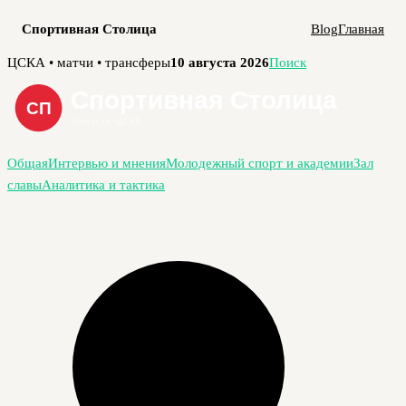
Спортивная Столица
Blog
Главная
Перейти
ЦСКА • матчи • трансферы
10 августа 2026
Поиск
к
содержимому
Общая
Интервью и мнения
Молодежный спорт и академии
Зал
славы
Аналитика и тактика