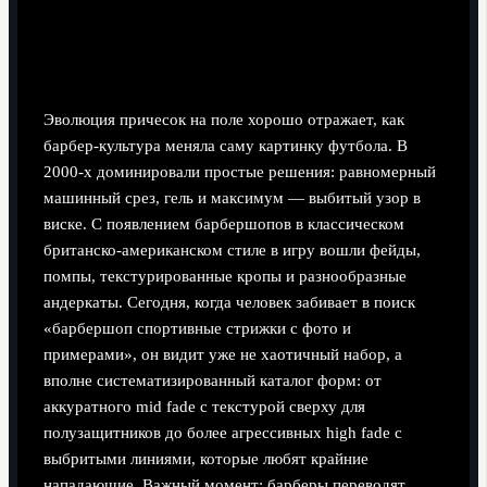
Как менялись стили: от «ежиков» до сложных
фейдов
Эволюция причесок на поле хорошо отражает, как
барбер‑культура меняла саму картинку футбола. В
2000‑х доминировали простые решения: равномерный
машинный срез, гель и максимум — выбитый узор в
виске. С появлением барбершопов в классическом
британско‑американском стиле в игру вошли фейды,
помпы, текстурированные кропы и разнообразные
андеркаты. Сегодня, когда человек забивает в поиск
«барбершоп спортивные стрижки с фото и
примерами», он видит уже не хаотичный набор, а
вполне систематизированный каталог форм: от
аккуратного mid fade с текстурой сверху для
полузащитников до более агрессивных high fade с
выбритыми линиями, которые любят крайние
нападающие. Важный момент: барберы переводят