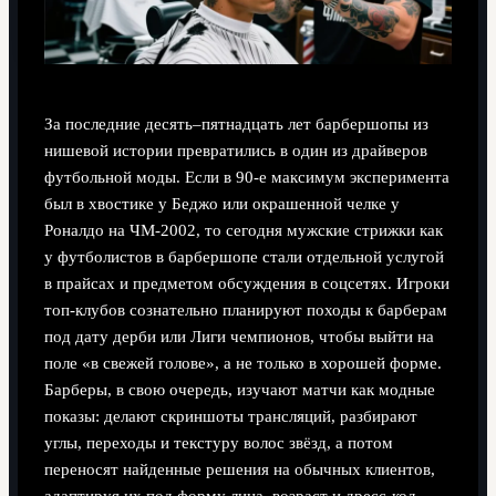
За последние десять–пятнадцать лет барбершопы из
нишевой истории превратились в один из драйверов
футбольной моды. Если в 90‑е максимум эксперимента
был в хвостике у Беджо или окрашенной челке у
Роналдо на ЧМ‑2002, то сегодня мужские стрижки как
у футболистов в барбершопе стали отдельной услугой
в прайсах и предметом обсуждения в соцсетях. Игроки
топ‑клубов сознательно планируют походы к барберам
под дату дерби или Лиги чемпионов, чтобы выйти на
поле «в свежей голове», а не только в хорошей форме.
Барберы, в свою очередь, изучают матчи как модные
показы: делают скриншоты трансляций, разбирают
углы, переходы и текстуру волос звёзд, а потом
переносят найденные решения на обычных клиентов,
адаптируя их под форму лица, возраст и дресс‑код