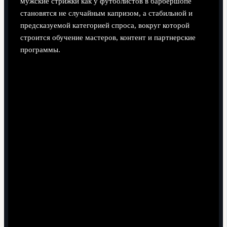
мужские стрижки как у футболистов в барбершопе
становятся не случайным капризом, а стабильной и
предсказуемой категорией спроса, вокруг которой
строится обучение мастеров, контент и партнерские
программы.
Как барбершопы меняют сам футбол и что
учитывать новичкам