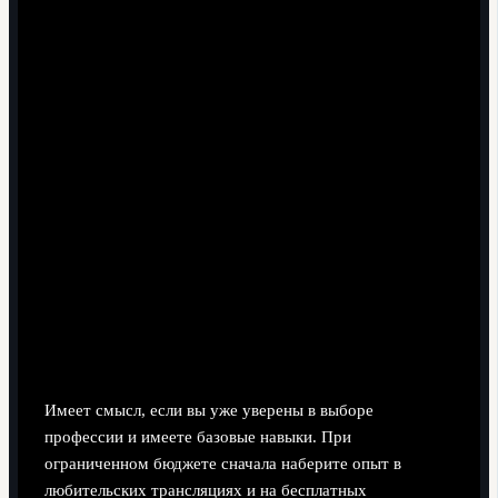
Стоит ли идти сразу в большую школу
спортивных комментаторов, если цена
обучения высока?
Имеет смысл, если вы уже уверены в выборе
профессии и имеете базовые навыки. При
ограниченном бюджете сначала наберите опыт в
любительских трансляциях и на бесплатных