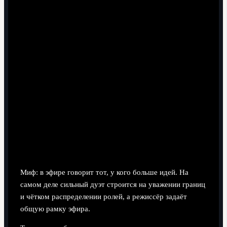
промахи футболистов описываются по сути, без
оскорблений и с пониманием давления матча.
Работа с ограниченными условиями.
Если нет
студийного микрофона и аппаратной, будущий
комментатор тренируется на домашних записях,
используя недорогую гарнитуру и бесплатные
программы для записи и монтажа, а затем разбирает
свои эфиры по этим параметрам.
Взаимодействие с партнёром и
режиссёрской группой во время
матча
Миф: в эфире говорит тот, у кого больше идей. На
самом деле сильный дуэт строится на уважении границ
и чётком распределении ролей, а режиссёр задаёт
общую рамку эфира.