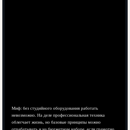
Экстренное перенастроение ролей.
При потере
связи с экспертом или репортёром комментатор
берёт на себя часть их функций: чуть больше
тактики, больше описаний деталей, которые зритель
может не заметить.
Удалённый эфир при ограниченных ресурсах.
В
любительских лигах вместо большой режиссёрской
бригады может быть один оператор с ноутбуком.
Тогда комментатор сам следит за счётом, таймером
и иногда за включением повторов, заранее
проговорив с коллегой сигналы и договорённости.
Техническая база эфира: от
микрофона до удалённой связи
Миф: без студийного оборудования работать
невозможно. На деле профессиональная техника
облегчает жизнь, но базовые принципы можно
отрабатывать и на бюджетном наборе, если грамотно