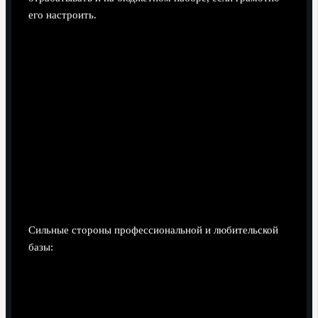
его настроить.
Сильные стороны профессиональной и любительской
базы:
Профессиональный комплект.
Надёжный
микрофон, звуковой пульт, коммутатор, стабильный
канал связи и резервные линии. Позволяет