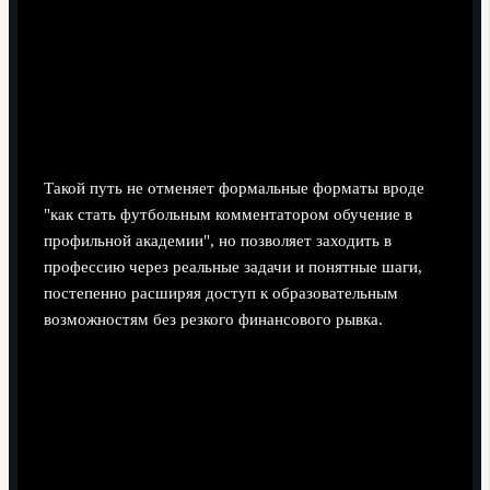
фрагментов собираете подборку на 10-15 минут и
отправляете её на стажировки, в региональные
студии и онлайн‑проекты. Параллельно уточняете,
какое именно образование для работы футбольным
комментатором приветствуется в целевых
компаниях.
Такой путь не отменяет формальные форматы вроде
"как стать футбольным комментатором обучение в
профильной академии", но позволяет заходить в
профессию через реальные задачи и понятные шаги,
постепенно расширяя доступ к образовательным
возможностям без резкого финансового рывка.
Типичные сомнения комментатора
и краткие практические ответы
Обязательно ли оканчивать профильный вуз,