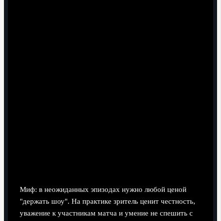
Удалённая работа.
В онлайне комментатор часто
видит картинку с задержкой и не слышит трибун.
Нужно заранее тестировать канал связи, оставлять
зазор по времени и не делать категоричных выводов
до показа повтора.
Отсутствие техподдержки.
Для начинающих,
которые ведут эфиры сами, критично иметь план
"Б": запасной микрофон, альтернативный канал
связи, возможность быстро перейти на
аудиоформат.
Реакция на нестандартные
ситуации: травмы, VAR, задержки
и голы в дебюте
Миф: в неожиданных эпизодах нужно любой ценой
"держать шоу". На практике зритель ценит честность,
уважение к участникам матча и умение не спешить с