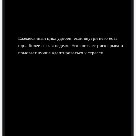
При любом намёке на нарастающую усталость
или боли вместо увеличения объёма оставьте тот
же уровень ещё на неделю.
Чередовать "нагрузочные" и "откатные" недели
Ежемесячный цикл удобен, если внутри него есть
одна более лёгкая неделя. Это снижает риск срыва и
помогает лучше адаптироваться к стрессу.
План: 2 недели плавного роста объёма, затем 1
неделя облегчения (меньше объёма и
интенсивности), затем снова неделя с ростом.
Добавлять интенсивность только после
адаптации к объёму