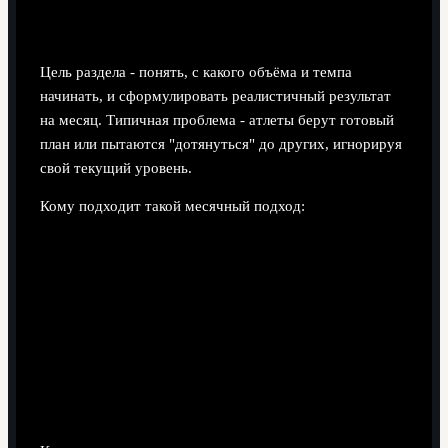
формулировка месячной цели
Цель раздела - понять, с какого объёма и темпа
начинать, и сформулировать реалистичный результат
на месяц. Типичная проблема - атлеты берут готовый
план или пытаются "дотянуться" до других, игнорируя
свой текущий уровень.
Кому подходит такой месячный подход:
Любителям и полупрофессионалам с опытом
регулярных пробежек хотя бы 2-3 месяца.
Командным спортсменам (футбол, баскетбол и др.),
которым нужна структурированная программа
физической подготовки атлетов в межсезонье.
Тем, кто хочет заказать план тренировок по бегу на
месяц, но сначала понять принципы и говорить с
тренером на одном языке.