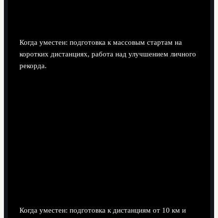
2 дня - спокойные пробежки в разговорном темпе.
1 день - более длительная, но небыстрая пробежка.
1-2 дня - отдых или активное восстановление.
Когда уместен: подготовка к массовым стартам на
коротких дистанциях, работа над улучшением личного
рекорда.
Вариант 3. Упор на базовую выносливость
(для более длинных дистанций)
1 день - длительная пробежка в очень комфортном
темпе.
2-3 дня - спокойный бег средней
продолжительности.
1 день - лёгкая интервальная сессия или темповой
отрезок умеренной сложности.
1-2 дня - активное восстановление/отдых.
Когда уместен: подготовка к дистанциям от 10 км и