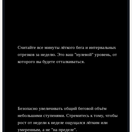
Считайте все минуты лёгкого бега и интервальных
отрезков за неделю. Это ваш "нулевой" уровень, от
которого вы будете отталкиваться.
Если неделя получилась аномально тяжёлой
(соревнования, спонтанные долгие пробежки) -
возьмите более спокойную неделю в качестве
базы.
Выбрать шаг увеличения объёма
Безопасно увеличивать общий беговой объём
небольшими ступенями. Стремитесь к тому, чтобы
рост от недели к неделе ощущался лёгким или
умеренным, а не "на пределе".