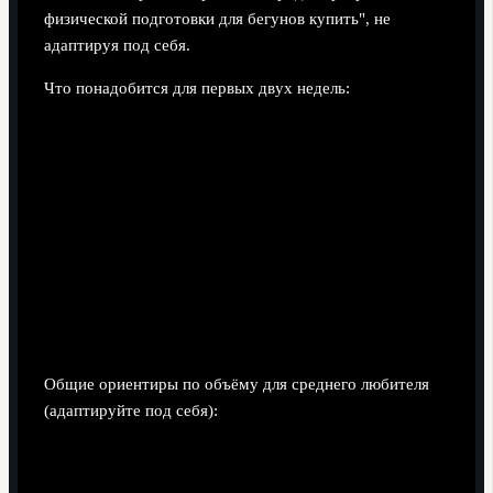
физической подготовки для бегунов купить", не
адаптируя под себя.
Что понадобится для первых двух недель:
Часы или приложение с фиксацией времени и
дистанции (GPS по возможности).
Базовый контроль пульса (часы с пульсометром или
измерение вручную до/после).
Удобная обувь, уже разношенная, без дискомфорта
в первые 20-30 минут ходьбы.
Ежедневный мини‑дневник: продолжительность
бега, субъективная тяжесть (по шкале от "очень
легко" до "очень тяжело"), сон, необычные боли.
Общие ориентиры по объёму для среднего любителя
(адаптируйте под себя):
Если вы уже бегали 2-3 раза в неделю: начните с 3-4
беговых сессий в неделю суммарно средней