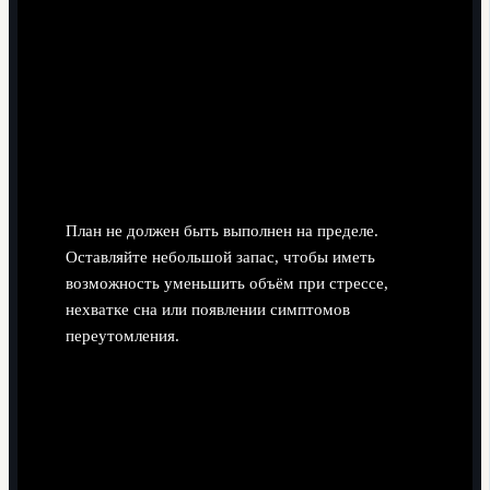
Вы просыпаетесь бодрым, без тяжести в ногах
большую часть дней.
Утренний пульс не повышается заметно
несколько дней подряд.
Контрольная комфортная дистанция проходит
легко, без "каменных" ног в конце.
Закладывать резерв по нагрузке на каждую
неделю
План не должен быть выполнен на пределе.
Оставляйте небольшой запас, чтобы иметь
возможность уменьшить объём при стрессе,
нехватке сна или появлении симптомов
переутомления.
Если рабочая неделя выдалась тяжёлой,
сократите один из тренировочных дней до лёгкой
ходьбы или растяжки.
При необходимости переходить на персональное
сопровождение