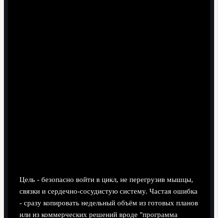
остановки", "снизить время на 3 км", "выдерживать
2 тайма в футболе без провалов".
Цель должна быть измеримой и достижимой с
вашим текущим уровнем, без скачка на несколько
дистанций сразу.
Если вы собираетесь брать индивидуальную
программу бега для подготовки к соревнованиям
(цена таких услуг выше обычного плана), заранее
сформулированная цель позволит тренеру точнее
рассчитать нагрузку.
Планирование объёма и
интенсивности в первые две недели
Цель - безопасно войти в цикл, не перегрузив мышцы,
связки и сердечно‑сосудистую систему. Частая ошибка
- сразу копировать недельный объём из готовых планов
или из коммерческих решений вроде "программа