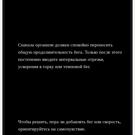
Сначала организм должен спокойно переносить
общую продолжительность бега. Только после этого
постепенно вводите интервальные отрезки,
ускорения в горку или темповой бег.
Если интервалы "режут дыхание" и вы не
успеваете восстановиться между ними -
уменьшите их число или сократите
длительность.
Использовать простые маркёры для перехода к
следующей фазе
Чтобы решить, пора ли добавлять бег или скорость,
ориентируйтесь на самочувствие.