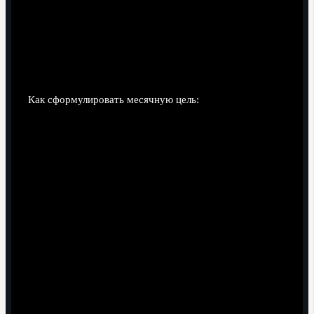
Самотест "разговорного темпа": во время бега вы
можете произносить фразы, не задыхаясь - значит,
темп рабочий.
Контроль утреннего пульса и веса в течение недели
до старта цикла - для ориентира.
Как сформулировать месячную цель:
Примеры целей: "пробегать 30 минут без