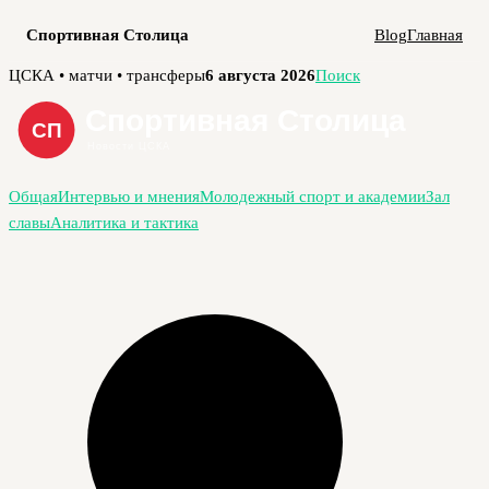
Спортивная Столица
Blog
Главная
Перейти
ЦСКА • матчи • трансферы
6 августа 2026
Поиск
к
содержимому
Общая
Интервью и мнения
Молодежный спорт и академии
Зал
славы
Аналитика и тактика