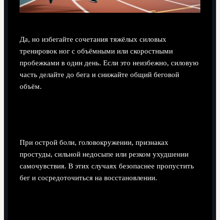
Да, но избегайте сочетания тяжёлых силовых
тренировок ног с объёмными или скоростными
пробежками в один день. Если это неизбежно, силовую
часть делайте до бега и снижайте общий беговой
объём.
Когда стоит полностью отменить тренировку,
а не просто её упростить?
При острой боли, головокружении, признаках
простуды, сильной недосыпе или резком ухудшении
самочувствия. В этих случаях безопаснее пропустить
бег и сосредоточиться на восстановлении.
Имеет ли смысл брать платный план, если
уже есть базовые знания?