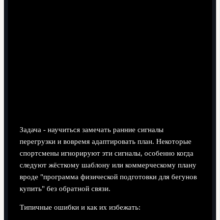
Если проходит несколько дней, когда вы вынуждены
сокращать все тренировки из‑за усталости, вы
уменьшаете долю интервалов в следующем
микроцикле.
Мониторинг усталости,
объективные маркёры и
корректировка плана
Задача - научиться замечать ранние сигналы
перегрузки и вовремя адаптировать план. Некоторые
спортсмены игнорируют эти сигналы, особенно когда
следуют жёсткому шаблону или коммерческому плану
вроде "программа физической подготовки для бегунов
купить" без обратной связи.
Типичные ошибки и как их избежать: