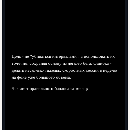
дневник прошлых недель - это ускорит настройку
плана.
Интервальная работа и
восстановительные пробежки:
баланс и периодизация
Цель - не "убиваться интервалами", а использовать их
точечно, сохраняя основу из лёгкого бега. Ошибка -
делать несколько тяжёлых скоростных сессий в неделю
на фоне уже большого объёма.
Чек‑лист правильного баланса за месяц:
Интервальные тренировки занимают меньшую
часть общего времени, чем лёгкие пробежки и
восстановительные дни.
После каждого тяжёлого дня (интервалы, темповой
бег, длительная работа) следует либо лёгкий день,