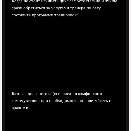
Когда не стоит начинать цикл самостоятельно и лучше
сразу обратиться за услугами тренера по бегу
составить программу тренировок:
есть сердечно‑сосудистые, дыхательные,
опорно‑двигательные заболевания или недавние
операции;
длительный перерыв в спорте (год и более) и
лишний вес;
острые боли в суставах, спине, стопах уже на этапе
ходьбы;
задача - выступление на соревнованиях высокого
уровня с конкретным результатом.
Базовая диагностика (все шаги - в комфортном
самочувствии, при необходимости посоветуйтесь с
врачом):
10-15 минут быстрой ходьбы + 5-10 минут лёгкого
бега: оцените дыхание, пульс, ощущения в суставах.