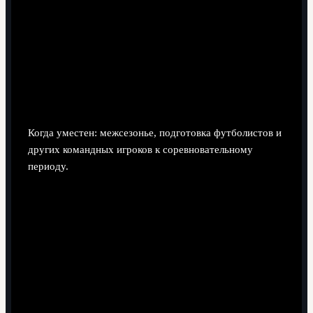
1 день - интервалы в горку или спринты на короткой
дистанции.
1 день - комбинированная тренировка: лёгкий бег +
беговые упражнения + силовая работа (кор, ноги).
1-2 дня - лёгкий бег или бег вперемешку с ходьбой.
1-2 дня - активное восстановление или полный
отдых.
Когда уместен: межсезонье, подготовка футболистов и
других командных игроков к соревновательному
периоду.
Вариант 2. Упор на скоростную работу (для
дистанций 3-5 км)
1 день - интервалы средней протяжённости
(например, отрезки, чередуемые с паузами отдыха).
1 день - короткие спринты или ускорения в конце
лёгкого бега.