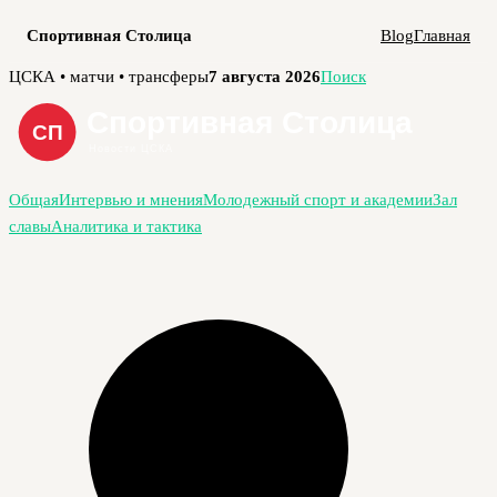
Спортивная Столица
Blog
Главная
Перейти
ЦСКА • матчи • трансферы
7 августа 2026
Поиск
к
содержимому
Общая
Интервью и мнения
Молодежный спорт и академии
Зал
славы
Аналитика и тактика