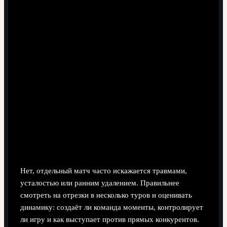
Можно ли по одной неудачной игре судить о
провале всего отбора?
Нет, отдельный матч часто искажается травмами,
усталостью или ранним удалением. Правильнее
смотреть на отрезки в несколько туров и оценивать
динамику: создаёт ли команда моменты, контролирует
ли игру и как выступает против прямых конкурентов.