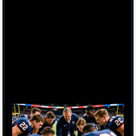
Стоит ли ждать от сборной Австрии выхода
только за счёт удачной жеребьёвки?