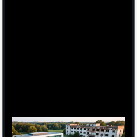
оцените, насколько сборная стабильно выступает
против соперников разного уровня, а не только в
отдельных ярких матчах;
сравнивайте динамику: меняется ли качество игры и
результаты во второй половине отбора по
сравнению с началом;
смотрите, как команда реагирует на ключевые
травмы и дисквалификации - это проявляется в
важных очных встречах.
Инфраструктура, финансирование
и роль федерации в долгосрочном
росте