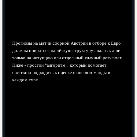
Прогнозы и практические шаги:
как улучшить шансы на выход в
финальную стадию
Прогнозы на матчи сборной Австрии в отборе к Евро
должны опираться на чёткую структуру анализа, а не
только на интуицию или отдельный удачный результат.
Ниже - простой "алгоритм", который помогает
системно подходить к оценке шансов команды в
каждом туре.
Оцените контекст группы.
Уровень соперников,
особенности календаря, очные встречи с прямыми
конкурентами за выход.
Проверьте форму ключевых игроков.
Игровое
время в клубах, свежие травмы, смена позиций или
тактики в командах, где они выступают.
Разберите тактический план.
Какой сценарий