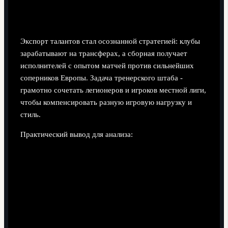
Экспорт талантов стал осознанной стратегией: клубы
зарабатывают на трансферах, а сборная получает
исполнителей с опытом матчей против сильнейших
соперников Европы. Задача тренерского штаба -
грамотно сочетать легионеров и игроков местной лиги,
чтобы компенсировать разную игровую нагрузку и
стиль.
Практический вывод для анализа:
оценивайте не только фамилии, но и их путь: из
каких академий игроки, в каких лигах играют,
сколько времени проводят на поле;
следите за трансферами: крупные летние и зимние
переходы напрямую влияют на облик сборной в
следующем отборе;
изменения в структуре академий и молодёжных