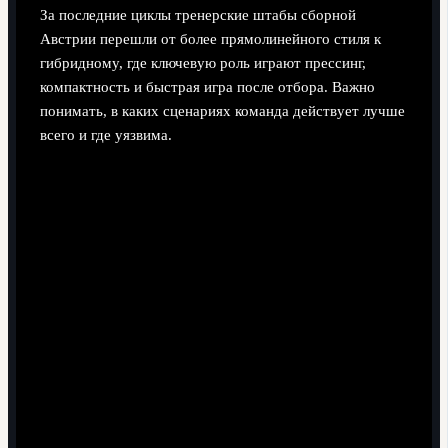
За последние циклы тренерские штабы сборной
Австрии перешли от более прямолинейного стиля к
гибридному, где ключевую роль играют прессинг,
компактность и быстрая игра после отбора. Важно
понимать, в каких сценариях команда действует лучше
всего и где уязвима.
Матчи с фаворитами.
Часто используется средний
или низкий блок, акцент на плотности центра и
быстрых переходах в атаку через фланги и бегущих
полузащитников.
Игры против равных соперников.
Команда
стремится владеть мячом дольше, использовать
позиционные атаки и подключение крайних
защитников для создания численного
преимущества.
Поединки против аутсайдеров.
Основной вызов -
вскрывать плотную оборону; ставка делается на
стандарты, кроссы и индивидуальное мастерство