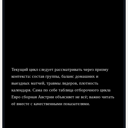
анализируйте, доступны ли ключевые универсалы,
от которых зависит гибкость схем;
смотрите не только на владение мячом, но и на
качество прессинга и компактность линий.
Анализ выступлений в текущем
отборочном цикле Евро: очки,
соперники, ключевые матчи
Текущий цикл следует рассматривать через призму
контекста: состав группы, баланс домашних и
выездных матчей, травмы лидеров, плотность
календаря. Сама по себе таблица отборочного цикла
Евро сборная Австрии объясняет не всё; важно читать
её вместе с качественными показателями.