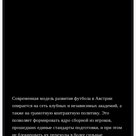
вариативный прессинг и адаптацию под соперника в
отборочных матчах к Евро.
Миф 5: На отборочные игры никто не ходит.
Реальность: спрос на билеты на матчи сборной
Австрии в отборочном цикле Евро стабилен, а
атмосфера дома часто становится фактором
результата.
Эволюция системы подготовки:
академии, контрактная политика и
экспорт талантов
Современная модель развития футбола в Австрии
опирается на сеть клубных и независимых академий, а
также на грамотную контрактную политику. Это
позволяет формировать ядро сборной из игроков,
прошедших единые стандарты подготовки, и при этом
не блокировать их переходы в более сильные