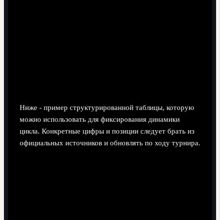
Ниже - пример структурированной таблицы, которую
можно использовать для фиксирования динамики
цикла. Конкретные цифры и позиции следует брать из
официальных источников и обновлять по ходу турнира.
Как использовать в
Показатель
Что означает
анализе
Помогает понять,
Сколько туров
Матчи
насколько ещё можно
уже пройдено
сыграны
исправить положение в
в отборе