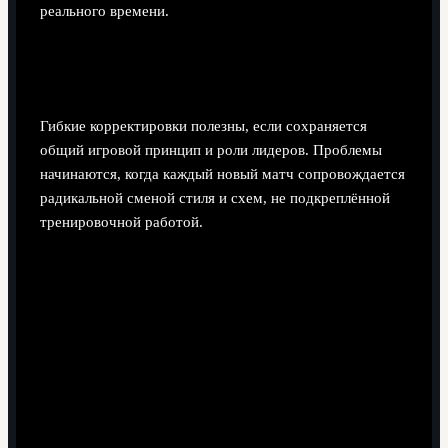
реального времени.
Помогают ли тактические изменения по ходу
цикла или только мешают стабильности?
Гибкие корректировки полезны, если сохраняется
общий игровой принцип и роли лидеров. Проблемы
начинаются, когда каждый новый матч сопровождается
радикальной сменой стиля и схем, не подкреплённой
тренировочной работой.
Поделиться