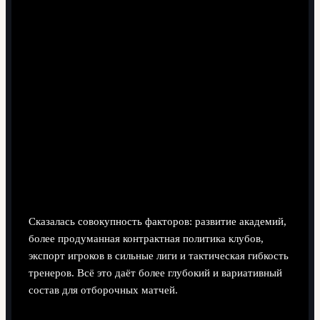
конкурентами ещё впереди, стратегический
приоритет - не терять очки с аутсайдерами;
при плотном клубном графике важно отслеживать
ротацию тренера: свежесть состава нередко решает
исход ключевых матчей отбора.
Короткие ответы на типичные
сомнения о сборной и отборе
Почему сборная Австрии прибавила в
отборочных циклах к Евро в последние годы?
Сказалась совокупность факторов: развитие академий,
более продуманная контрактная политика клубов,
экспорт игроков в сильные лиги и тактическая гибкость
тренеров. Всё это даёт более глубокий и вариативный
состав для отборочных матчей.