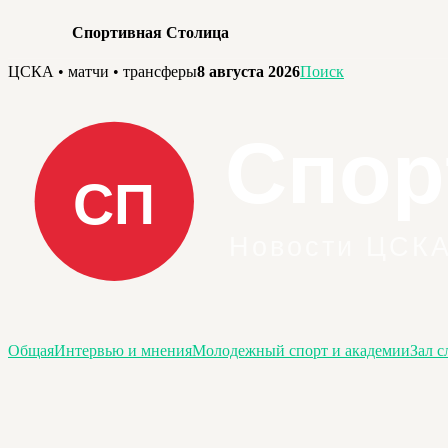
Спортивная Столица
Перейти
ЦСКА • матчи • трансферы
8 августа 2026
Поиск
к
содержимому
Общая
Интервью и мнения
Молодежный спорт и академии
Зал с