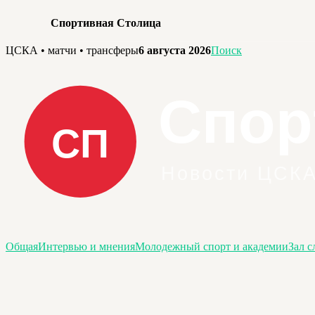
Спортивная Столица
Перейти
ЦСКА • матчи • трансферы
6 августа 2026
Поиск
к
содержимому
Общая
Интервью и мнения
Молодежный спорт и академии
Зал с